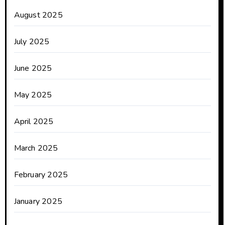
August 2025
July 2025
June 2025
May 2025
April 2025
March 2025
February 2025
January 2025