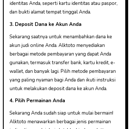
identitas Anda, seperti kartu identitas atau paspor,
dan bukti alamat tempat tinggal Anda.
3. Deposit Dana ke Akun Anda
Sekarang saatnya untuk menambahkan dana ke
akun judi online Anda. Alktoto menyediakan
berbagai metode pembayaran yang dapat Anda
gunakan, termasuk transfer bank, kartu kredit, e-
wallet, dan banyak lagi. Pilih metode pembayaran
yang paling nyaman bagi Anda dan ikuti instruksi
untuk melakukan deposit dana ke akun Anda.
4. Pilih Permainan Anda
Sekarang Anda sudah siap untuk mulai bermain!
Alktoto menawarkan berbagai jenis permainan