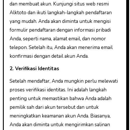
dan membuat akun. Kunjungi situs web resmi
Alktoto dan ikuti langkah-langkah pendaftaran
yang mudah. Anda akan diminta untuk mengisi
formulir pendaftaran dengan informasi pribadi
Anda, seperti nama, alamat email, dan nomor
telepon. Setelah itu, Anda akan menerima email
konfirmasi dengan detail akun Anda.
2. Verifikasi Identitas
Setelah mendaftar, Anda mungkin perlu melewati
proses verifikasi identitas. Ini adalah langkah
penting untuk memastikan bahwa Anda adalah
pemilik sah dari akun tersebut dan untuk
meningkatkan keamanan akun Anda. Biasanya,
Anda akan diminta untuk mengirimkan salinan