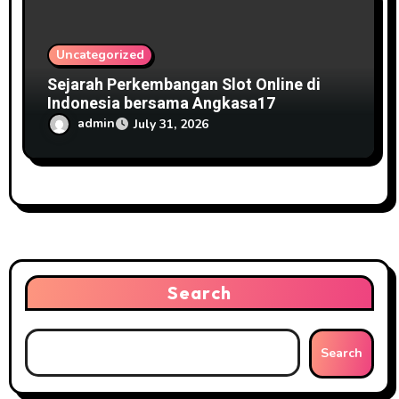
Uncategorized
Sejarah Perkembangan Slot Online di
Indonesia bersama Angkasa17
admin
July 31, 2026
Search
Search