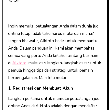
Ingin memulai petualangan Anda dalam dunia judi
online tetapi tidak tahu harus mulai dari mana?
Jangan khawatir, Alktoto hadir untuk membantu
Anda! Dalam panduan ini, kami akan membahas
semua yang perlu Anda ketahui tentang bermain
di
Alktoto
, mulai dari langkah-langkah dasar untuk
pemula hingga tips dan strategi untuk pemain
berpengalaman. Mari kita mulai!
1. Registrasi dan Membuat Akun
Langkah pertama untuk memulai petualangan judi
online Anda di Alktoto adalah dengan mendaftar