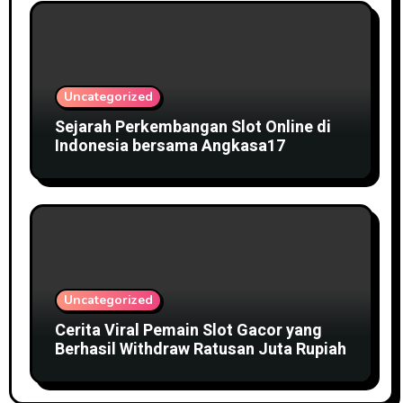
Uncategorized
Sejarah Perkembangan Slot Online di
Indonesia bersama Angkasa17
Uncategorized
Cerita Viral Pemain Slot Gacor yang
Berhasil Withdraw Ratusan Juta Rupiah