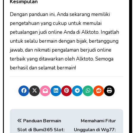
Kesimpulan
Dengan panduan ini, Anda sekarang memiliki
pengetahuan yang cukup untuk memulai
petualangan judi online Anda di Alktoto. Ingatlah
untuk selalu bermain dengan bijak, bertanggung
jawab, dan nikmati pengalaman berjudi online
terbaik yang ditawarkan oleh Alktoto. Semoga
berhasil dan selamat bermain!
P
Panduan Bermain
Memahami Fitur
o
Slot di Bumi365 Slot:
Unggulan di Wg77: