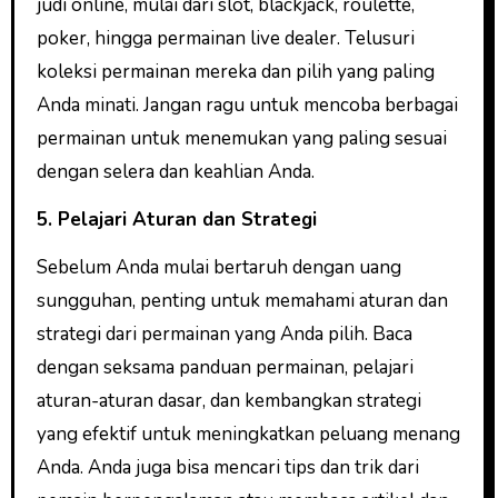
judi online, mulai dari slot, blackjack, roulette,
poker, hingga permainan live dealer. Telusuri
koleksi permainan mereka dan pilih yang paling
Anda minati. Jangan ragu untuk mencoba berbagai
permainan untuk menemukan yang paling sesuai
dengan selera dan keahlian Anda.
5. Pelajari Aturan dan Strategi
Sebelum Anda mulai bertaruh dengan uang
sungguhan, penting untuk memahami aturan dan
strategi dari permainan yang Anda pilih. Baca
dengan seksama panduan permainan, pelajari
aturan-aturan dasar, dan kembangkan strategi
yang efektif untuk meningkatkan peluang menang
Anda. Anda juga bisa mencari tips dan trik dari