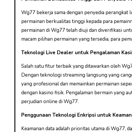
Wg77 bekerja sama dengan penyedia perangkat lu
permainan berkualitas tinggi kepada para pemainn
permainan di Wg77 telah diuji dan diverifikasi un
macam pilihan permainan yang tersedia, para pema
Teknologi Live Dealer untuk Pengalaman Kasi
Salah satu fitur terbaik yang ditawarkan oleh Wg7
Dengan teknologi streaming langsung yang canggi
yang profesional dan memainkan permainan seperti
dengan kasino fisik. Pengalaman bermain yang au
perjudian online di Wg77.
Penggunaan Teknologi Enkripsi untuk Keama
Keamanan data adalah prioritas utama di Wg77, 