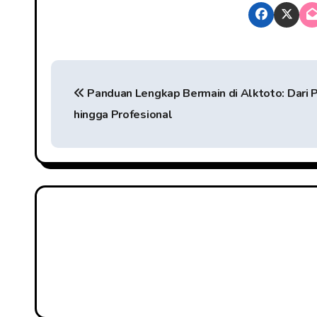
P
Panduan Lengkap Bermain di Alktoto: Dari
o
hingga Profesional
s
t
n
a
v
i
g