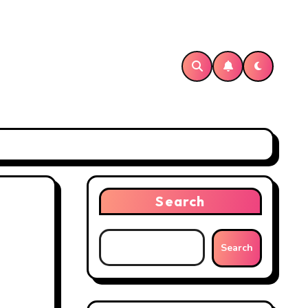
Search
Search