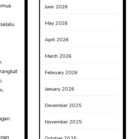
semua
June 2026
May 2026
selalu
April 2026
March 2026
h
erangkat
February 2026
i
January 2026
n.
December 2025
ngan.
November 2025
anan
October 2025