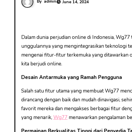
By
admin
June 14, 2024
Dalam dunia perjudian online di Indonesia, Wg77 t
unggulannya yang mengintegrasikan teknologi terb
mengenai fitur-fitur terkemuka yang ditawarkan
kita berjudi online.
Desain Antarmuka yang Ramah Pengguna
Salah satu fitur utama yang membuat Wg77 menon
dirancang dengan baik dan mudah dinavigasi, s
favorit mereka dan mengakses berbagai fitur denga
yang menarik,
Wg77
menawarkan pengalaman berj
Permainan Berkualitas Tinggi dari Penyedia 