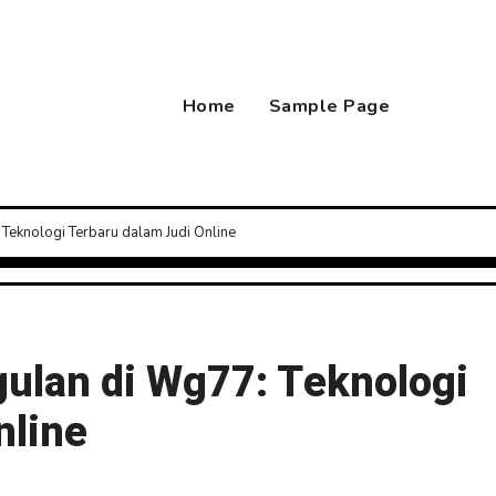
Home
Sample Page
Teknologi Terbaru dalam Judi Online
ulan di Wg77: Teknologi
nline