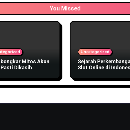
You Missed
ategorized
Uncategorized
ongkar Mitos Akun
Sejarah Perkembang
 Pasti Dikasih
Slot Online di Indone
ng Habanero di Slot
bersama Angkasa17