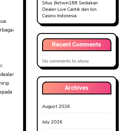
Situs Betwin188 Sediakan
Dealer Live Cantik dari Ion
Casino Indonesia
mua
erbagai
Recent Comments
No comments to show.
r.
 dealer
irip
Archives
kepada
August 2026
July 2026