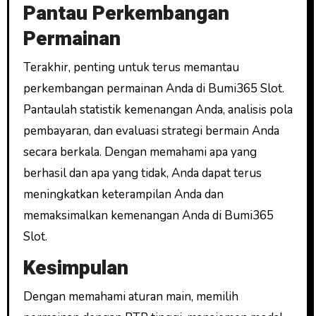
Pantau Perkembangan
Permainan
Terakhir, penting untuk terus memantau
perkembangan permainan Anda di Bumi365 Slot.
Pantaulah statistik kemenangan Anda, analisis pola
pembayaran, dan evaluasi strategi bermain Anda
secara berkala. Dengan memahami apa yang
berhasil dan apa yang tidak, Anda dapat terus
meningkatkan keterampilan Anda dan
memaksimalkan kemenangan Anda di Bumi365
Slot.
Kesimpulan
Dengan memahami aturan main, memilih