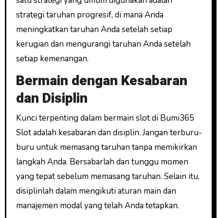
satu strategi yang umum digunakan adalah
strategi taruhan progresif, di mana Anda
meningkatkan taruhan Anda setelah setiap
kerugian dan mengurangi taruhan Anda setelah
setiap kemenangan.
Bermain dengan Kesabaran
dan Disiplin
Kunci terpenting dalam bermain slot di Bumi365
Slot adalah kesabaran dan disiplin. Jangan terburu-
buru untuk memasang taruhan tanpa memikirkan
langkah Anda. Bersabarlah dan tunggu momen
yang tepat sebelum memasang taruhan. Selain itu,
disiplinlah dalam mengikuti aturan main dan
manajemen modal yang telah Anda tetapkan.