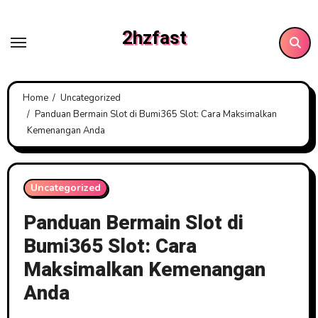
Skip
to
2hzfast
content
Home
Uncategorized
Panduan Bermain Slot di Bumi365 Slot: Cara Maksimalkan
Kemenangan Anda
Uncategorized
Panduan Bermain Slot di
Bumi365 Slot: Cara
Maksimalkan Kemenangan
Anda