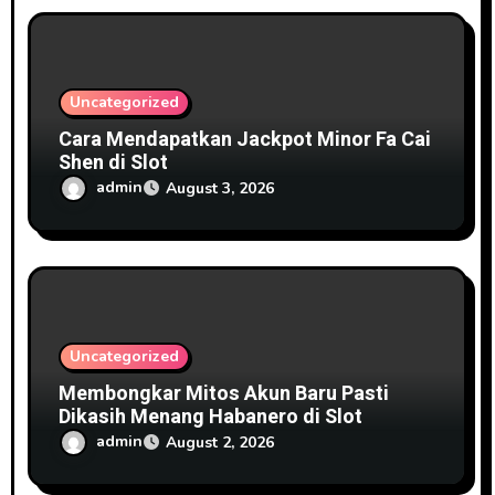
n
Uncategorized
Cara Mendapatkan Jackpot Minor Fa Cai
Shen di Slot
admin
August 3, 2026
Uncategorized
Membongkar Mitos Akun Baru Pasti
Dikasih Menang Habanero di Slot
admin
August 2, 2026