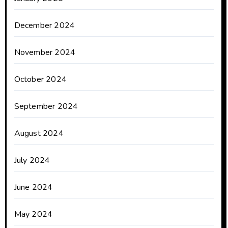
December 2024
November 2024
October 2024
September 2024
August 2024
July 2024
June 2024
May 2024