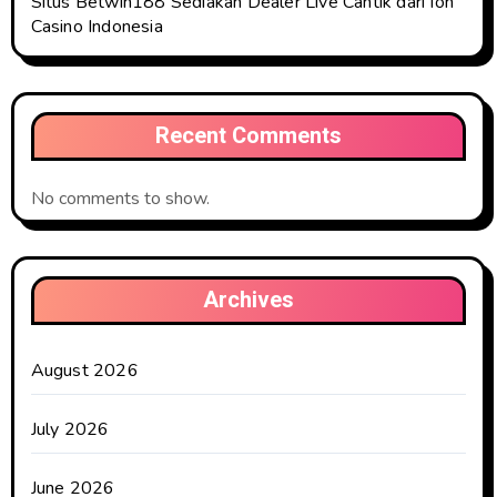
Situs Betwin188 Sediakan Dealer Live Cantik dari Ion
Casino Indonesia
Recent Comments
No comments to show.
Archives
August 2026
July 2026
June 2026