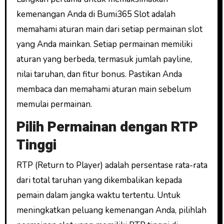
kemenangan Anda di Bumi365 Slot adalah
memahami aturan main dari setiap permainan slot
yang Anda mainkan. Setiap permainan memiliki
aturan yang berbeda, termasuk jumlah payline,
nilai taruhan, dan fitur bonus. Pastikan Anda
membaca dan memahami aturan main sebelum
memulai permainan.
Pilih Permainan dengan RTP
Tinggi
RTP (Return to Player) adalah persentase rata-rata
dari total taruhan yang dikembalikan kepada
pemain dalam jangka waktu tertentu. Untuk
meningkatkan peluang kemenangan Anda, pilihlah