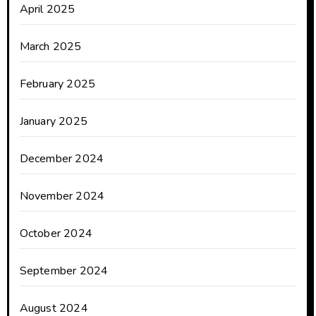
April 2025
March 2025
February 2025
January 2025
December 2024
November 2024
October 2024
September 2024
August 2024