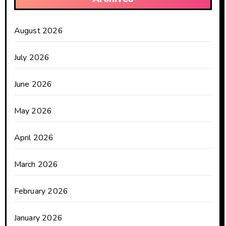
August 2026
July 2026
June 2026
May 2026
April 2026
March 2026
February 2026
January 2026