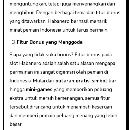
menguntungkan, tetapi juga menyenangkan dan
menghibur. Dengan berbagai tema dan fitur bonus
yang ditawarkan, Habanero berhasil menarik
minat pemain Indonesia untuk terus bermain.
Fitur Bonus yang Menggoda
Siapa yang tidak suka bonus? Fitur bonus pada
slot Habanero adalah salah satu alasan mengapa
permainan ini sangat digemari oleh pemain di
Indonesia. Mulai dari
putaran gratis
,
simbol liar
,
hingga
mini-games
yang memberikan peluang
ekstra untuk meraih kemenangan, semua fitur
tersebut dirancang untuk menambah keseruan
dan memberi pemain peluang menang yang lebih
besar.