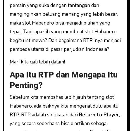
pemain yang suka dengan tantangan dan
menginginkan peluang menang yang lebih besar,
maka slot Habanero bisa menjadi pilihan yang
tepat. Tapi, apa sih yang membuat slot Habanero
begitu istimewa? Dan bagaimana RTP-nya menjadi
pembeda utama di pasar perjudian Indonesia?
Mari kita gali lebih dalam!
Apa Itu RTP dan Mengapa Itu
Penting?
Sebelum kita membahas lebih jauh tentang slot
Habanero, ada baiknya kita mengenal dulu apa itu
RTP. RTP adalah singkatan dari
Return to Player
,
yang secara sederhana bisa diartikan sebagai