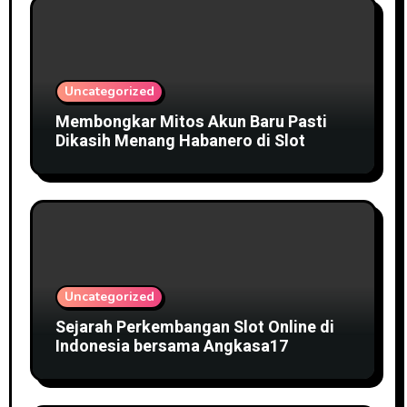
Uncategorized
Membongkar Mitos Akun Baru Pasti
Dikasih Menang Habanero di Slot
Uncategorized
Sejarah Perkembangan Slot Online di
Indonesia bersama Angkasa17