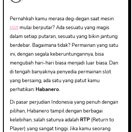
Pernahkah kamu merasa deg-degan saat mesin
slot
mulai berputar? Ada sesuatu yang magis
dalam setiap putaran, sesuatu yang bikin jantung
berdebar. Bagaimana tidak? Permainan yang satu
ini, dengan segala keberuntungannya, bisa
mengubah hari-hari biasa menjadi luar biasa. Dan
di tengah banyaknya penyedia permainan slot
yang bersaing, ada satu yang patut kamu
perhatikan:
Habanero
.
Di pasar perjudian Indonesia yang penuh dengan
pilihan, Habanero tampil dengan berbagai
kelebihan, salah satunya adalah
RTP
(Return to
Player) yang sangat tinggi. Jika kamu seorang