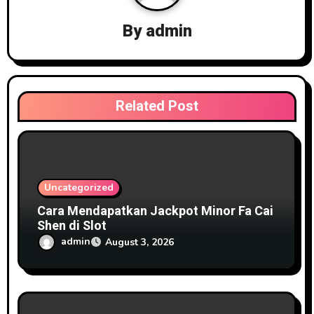
g
a
By
admin
t
i
Related Post
o
n
Uncategorized
Cara Mendapatkan Jackpot Minor Fa Cai
Shen di Slot
admin
August 3, 2026