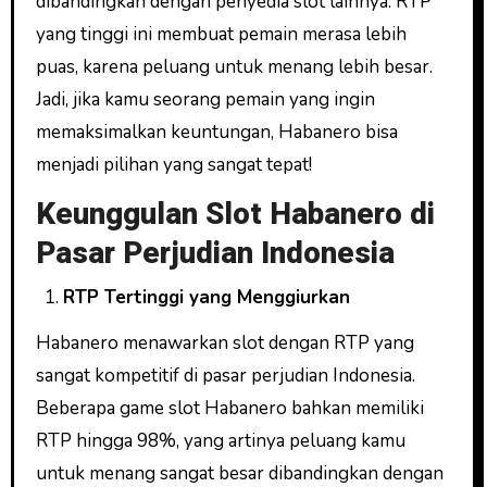
dibandingkan dengan penyedia slot lainnya. RTP
yang tinggi ini membuat pemain merasa lebih
puas, karena peluang untuk menang lebih besar.
Jadi, jika kamu seorang pemain yang ingin
memaksimalkan keuntungan, Habanero bisa
menjadi pilihan yang sangat tepat!
Keunggulan Slot Habanero di
Pasar Perjudian Indonesia
RTP Tertinggi yang Menggiurkan
Habanero menawarkan slot dengan RTP yang
sangat kompetitif di pasar perjudian Indonesia.
Beberapa game slot Habanero bahkan memiliki
RTP hingga 98%, yang artinya peluang kamu
untuk menang sangat besar dibandingkan dengan