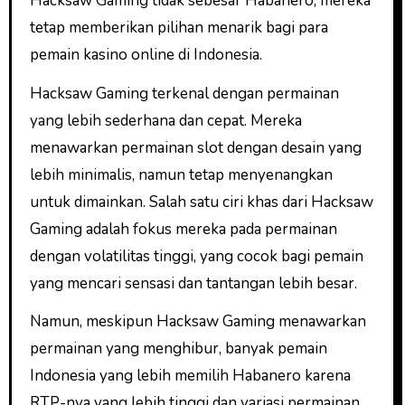
Hacksaw Gaming tidak sebesar Habanero, mereka
tetap memberikan pilihan menarik bagi para
pemain kasino online di Indonesia.
Hacksaw Gaming terkenal dengan permainan
yang lebih sederhana dan cepat. Mereka
menawarkan permainan slot dengan desain yang
lebih minimalis, namun tetap menyenangkan
untuk dimainkan. Salah satu ciri khas dari Hacksaw
Gaming adalah fokus mereka pada permainan
dengan volatilitas tinggi, yang cocok bagi pemain
yang mencari sensasi dan tantangan lebih besar.
Namun, meskipun Hacksaw Gaming menawarkan
permainan yang menghibur, banyak pemain
Indonesia yang lebih memilih Habanero karena
RTP-nya yang lebih tinggi dan variasi permainan