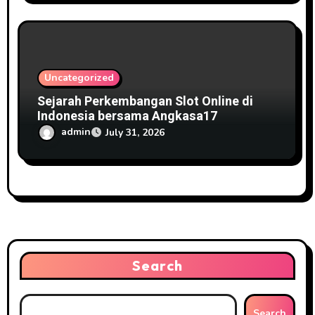
Uncategorized
Sejarah Perkembangan Slot Online di
Indonesia bersama Angkasa17
admin
July 31, 2026
Search
Search