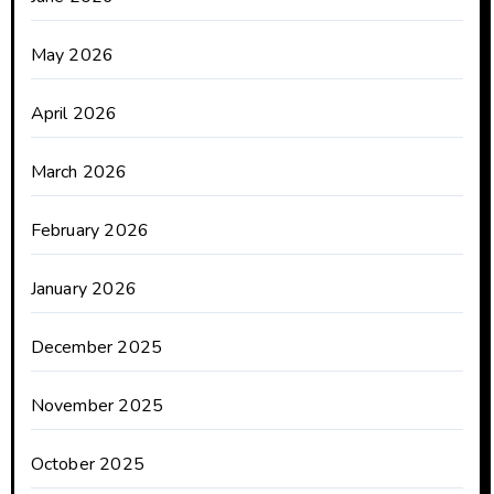
May 2026
April 2026
March 2026
February 2026
January 2026
December 2025
November 2025
October 2025