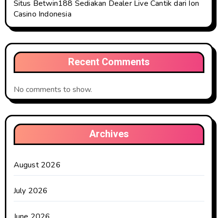
Situs Betwin188 Sediakan Dealer Live Cantik dari Ion
Casino Indonesia
Recent Comments
No comments to show.
Archives
August 2026
July 2026
June 2026