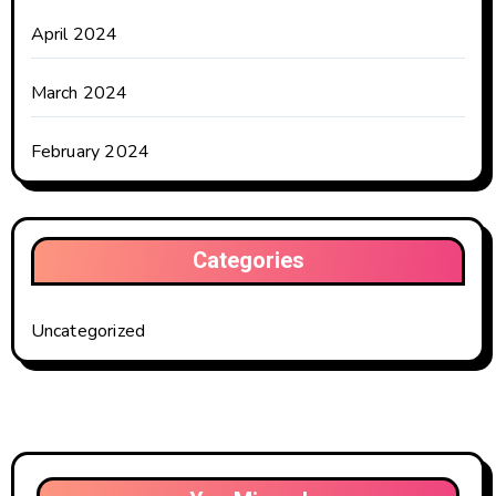
April 2024
March 2024
February 2024
Categories
Uncategorized