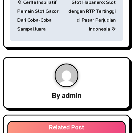
Cerita Inspiratif
Slot Habanero: Slot
o
Pemain Slot Gacor:
dengan RTP Tertinggi
s
Dari Coba-Coba
di Pasar Perjudian
t
Sampai Juara
Indonesia
n
a
v
i
g
By
admin
a
t
i
Related Post