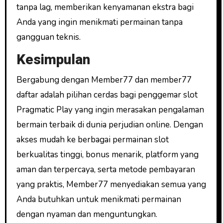
tanpa lag, memberikan kenyamanan ekstra bagi
Anda yang ingin menikmati permainan tanpa
gangguan teknis.
Kesimpulan
Bergabung dengan Member77 dan member77
daftar adalah pilihan cerdas bagi penggemar slot
Pragmatic Play yang ingin merasakan pengalaman
bermain terbaik di dunia perjudian online. Dengan
akses mudah ke berbagai permainan slot
berkualitas tinggi, bonus menarik, platform yang
aman dan terpercaya, serta metode pembayaran
yang praktis, Member77 menyediakan semua yang
Anda butuhkan untuk menikmati permainan
dengan nyaman dan menguntungkan.