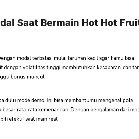
al Saat Bermain Hot Hot Fruit
Dengan modal terbatas, mulai taruhan kecil agar kamu bisa
it dengan volatilitas tinggi membutuhkan kesabaran, dan ta
nggu bonus muncul.
oba dulu mode demo. Ini bisa membantumu mengenal pola
apa besar rata-rata kemenangan. Dengan pengalaman dari mo
ih efektif saat main real.