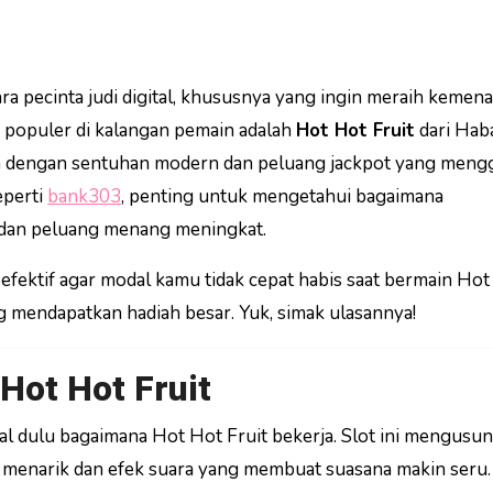
g populer di kalangan pemain adalah
Hot Hot Fruit
dari Hab
n dengan sentuhan modern dan peluang jackpot yang mengg
eperti
bank303
, penting untuk mengetahui bagaimana
 dan peluang menang meningkat.
k efektif agar modal kamu tidak cepat habis saat bermain Ho
g mendapatkan hadiah besar. Yuk, simak ulasannya!
Hot Hot Fruit
 dulu bagaimana Hot Hot Fruit bekerja. Slot ini mengusu
 menarik dan efek suara yang membuat suasana makin seru.