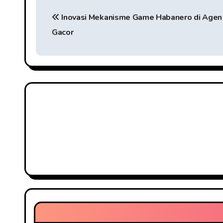
P
Inovasi Mekanisme Game Habanero di Agen
o
Gacor
s
t
n
a
v
i
g
a
t