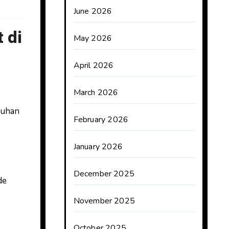
June 2026
 di
May 2026
April 2026
March 2026
ruhan
February 2026
January 2026
December 2025
de
November 2025
October 2025