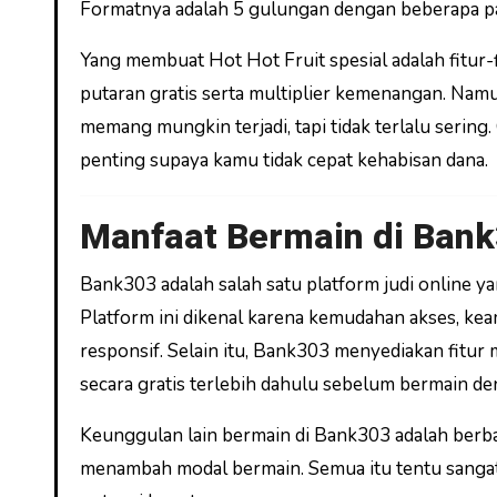
Formatnya adalah 5 gulungan dengan beberapa p
Yang membuat Hot Hot Fruit spesial adalah fitur-f
putaran gratis serta multiplier kemenangan. Namun,
memang mungkin terjadi, tapi tidak terlalu serin
penting supaya kamu tidak cepat kehabisan dana.
Manfaat Bermain di Ban
Bank303 adalah salah satu platform judi online 
Platform ini dikenal karena kemudahan akses, ke
responsif. Selain itu, Bank303 menyediakan fi
secara gratis terlebih dahulu sebelum bermain de
Keunggulan lain bermain di Bank303 adalah berb
menambah modal bermain. Semua itu tentu sang