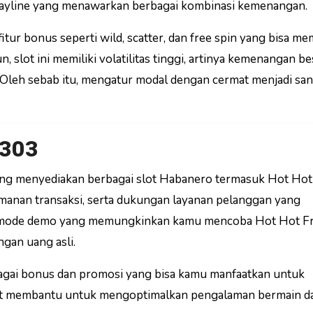
ayline yang menawarkan berbagai kombinasi kemenangan.
itur bonus seperti wild, scatter, dan free spin yang bisa me
 slot ini memiliki volatilitas tinggi, artinya kemenangan be
g. Oleh sebab itu, mengatur modal dengan cermat menjadi sa
k303
yang menyediakan berbagai slot Habanero termasuk Hot Hot 
amanan transaksi, serta dukungan layanan pelanggan yang
tur mode demo yang memungkinkan kamu mencoba Hot Hot Fr
ngan uang asli.
agai bonus dan promosi yang bisa kamu manfaatkan untuk
at membantu untuk mengoptimalkan pengalaman bermain d