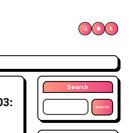
Search
03:
Search