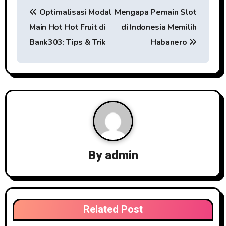
P
Optimalisasi Modal
Mengapa Pemain Slot
o
Main Hot Hot Fruit di
di Indonesia Memilih
s
Bank303: Tips & Trik
Habanero
t
n
a
v
i
By
admin
g
a
t
Related Post