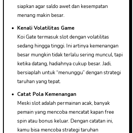
siapkan agar saldo awet dan kesempatan
menang makin besar.
Kenali Volatilitas Game
Koi Gate termasuk slot dengan volatilitas
sedang hingga tinggi. Ini artinya kemenangan
besar mungkin tidak terlalu sering muncul, tapi
ketika datang, hadiahnya cukup besar. Jadi,
bersiaplah untuk “menunggu” dengan strategi
taruhan yang tepat.
Catat Pola Kemenangan
Meski slot adalah permainan acak, banyak
pemain yang mencoba mencatat kapan free
spin atau bonus keluar. Dengan catatan ini,
kamu bisa mencoba strategi taruhan