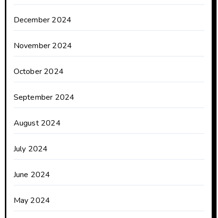
December 2024
November 2024
October 2024
September 2024
August 2024
July 2024
June 2024
May 2024