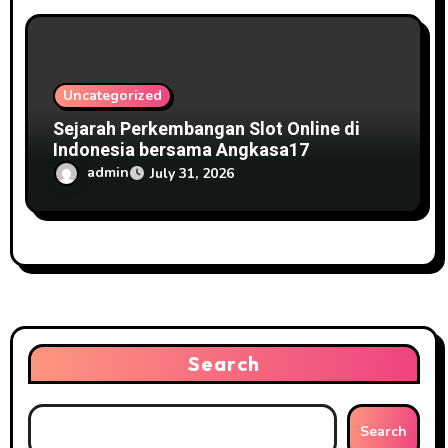
Uncategorized
Sejarah Perkembangan Slot Online di
Indonesia bersama Angkasa17
admin
July 31, 2026
Search
Search