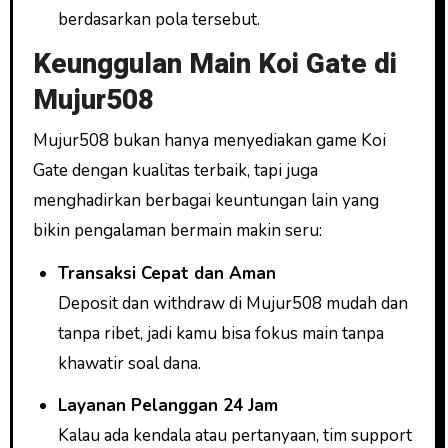
berdasarkan pola tersebut.
Keunggulan Main Koi Gate di
Mujur508
Mujur508 bukan hanya menyediakan game Koi
Gate dengan kualitas terbaik, tapi juga
menghadirkan berbagai keuntungan lain yang
bikin pengalaman bermain makin seru:
Transaksi Cepat dan Aman
Deposit dan withdraw di Mujur508 mudah dan
tanpa ribet, jadi kamu bisa fokus main tanpa
khawatir soal dana.
Layanan Pelanggan 24 Jam
Kalau ada kendala atau pertanyaan, tim support