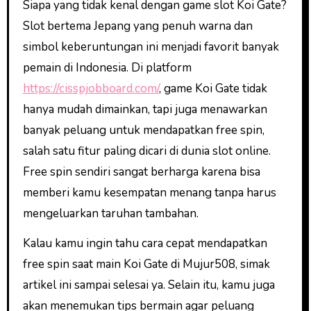
Siapa yang tidak kenal dengan game slot Koi Gate?
Slot bertema Jepang yang penuh warna dan
simbol keberuntungan ini menjadi favorit banyak
pemain di Indonesia. Di platform
https://cisspjobboard.com/
, game Koi Gate tidak
hanya mudah dimainkan, tapi juga menawarkan
banyak peluang untuk mendapatkan free spin,
salah satu fitur paling dicari di dunia slot online.
Free spin sendiri sangat berharga karena bisa
memberi kamu kesempatan menang tanpa harus
mengeluarkan taruhan tambahan.
Kalau kamu ingin tahu cara cepat mendapatkan
free spin saat main Koi Gate di Mujur508, simak
artikel ini sampai selesai ya. Selain itu, kamu juga
akan menemukan tips bermain agar peluang