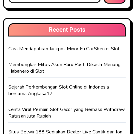
Recent Posts
Cara Mendapatkan Jackpot Minor Fa Cai Shen di Slot
Membongkar Mitos Akun Baru Pasti Dikasih Menang
Habanero di Slot
Sejarah Perkembangan Slot Online di Indonesia
bersama Angkasa17
Cerita Viral Pemain Slot Gacor yang Berhasil Withdraw
Ratusan Juta Rupiah
Situs Betwin188 Sediakan Dealer Live Cantik dari Ion