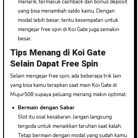
menarik, termasuk cashback dan bonus deposit
yang bisa menambah saldo kamu. Dengan
modal lebih besar, tentu kesempatan untuk
mengejar free spin di Koi Gate juga semakin
besar.
Tips Menang di Koi Gate
Selain Dapat Free Spin
Selain mengejar free spin, ada beberapa trik lain
yang bisa kamu terapkan saat main Koi Gate di
Mujur508 supaya peluang menang makin optimal:
Bermain dengan Sabar
Slot itu soal kesabaran. Jangan langsung
tergoda untuk menaikkan taruhan saat kalah.
Tetap bermain dengan modal yang sudah kamu