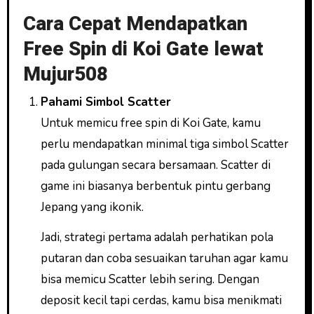
Cara Cepat Mendapatkan
Free Spin di Koi Gate lewat
Mujur508
Pahami Simbol Scatter
Untuk memicu free spin di Koi Gate, kamu
perlu mendapatkan minimal tiga simbol Scatter
pada gulungan secara bersamaan. Scatter di
game ini biasanya berbentuk pintu gerbang
Jepang yang ikonik.
Jadi, strategi pertama adalah perhatikan pola
putaran dan coba sesuaikan taruhan agar kamu
bisa memicu Scatter lebih sering. Dengan
deposit kecil tapi cerdas, kamu bisa menikmati