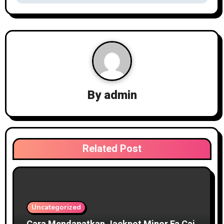
n
a
v
i
g
By
admin
a
t
i
Related Post
o
n
Uncategorized