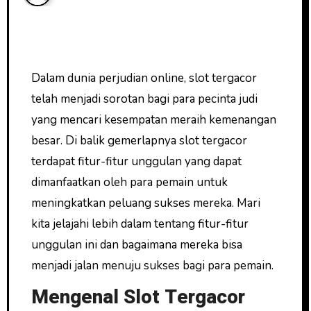
Dalam dunia perjudian online, slot tergacor
telah menjadi sorotan bagi para pecinta judi
yang mencari kesempatan meraih kemenangan
besar. Di balik gemerlapnya slot tergacor
terdapat fitur-fitur unggulan yang dapat
dimanfaatkan oleh para pemain untuk
meningkatkan peluang sukses mereka. Mari
kita jelajahi lebih dalam tentang fitur-fitur
unggulan ini dan bagaimana mereka bisa
menjadi jalan menuju sukses bagi para pemain.
Mengenal Slot Tergacor