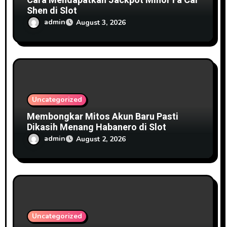
Cara Mendapatkan Jackpot Minor Fa Cai
Shen di Slot
admin
August 3, 2026
Uncategorized
Membongkar Mitos Akun Baru Pasti
Dikasih Menang Habanero di Slot
admin
August 2, 2026
Uncategorized