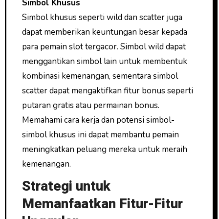
Simbol Khusus
Simbol khusus seperti wild dan scatter juga
dapat memberikan keuntungan besar kepada
para pemain slot tergacor. Simbol wild dapat
menggantikan simbol lain untuk membentuk
kombinasi kemenangan, sementara simbol
scatter dapat mengaktifkan fitur bonus seperti
putaran gratis atau permainan bonus.
Memahami cara kerja dan potensi simbol-
simbol khusus ini dapat membantu pemain
meningkatkan peluang mereka untuk meraih
kemenangan.
Strategi untuk
Memanfaatkan Fitur-Fitur