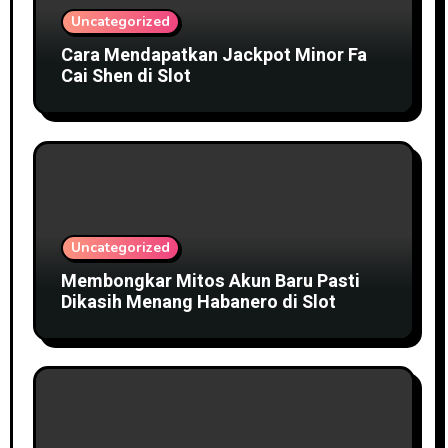
Uncategorized
Cara Mendapatkan Jackpot Minor Fa
Cai Shen di Slot
Uncategorized
Membongkar Mitos Akun Baru Pasti
Dikasih Menang Habanero di Slot