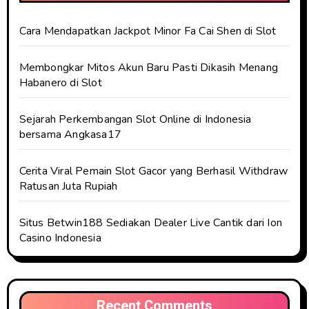
Cara Mendapatkan Jackpot Minor Fa Cai Shen di Slot
Membongkar Mitos Akun Baru Pasti Dikasih Menang
Habanero di Slot
Sejarah Perkembangan Slot Online di Indonesia
bersama Angkasa17
Cerita Viral Pemain Slot Gacor yang Berhasil Withdraw
Ratusan Juta Rupiah
Situs Betwin188 Sediakan Dealer Live Cantik dari Ion
Casino Indonesia
Recent Comments