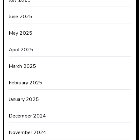
July 2025
June 2025
May 2025
April 2025
March 2025
February 2025
January 2025
December 2024
November 2024