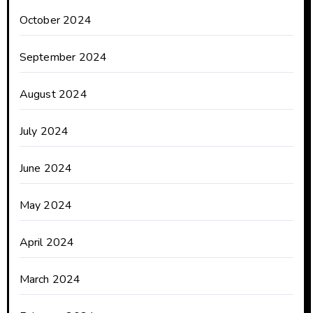
October 2024
September 2024
August 2024
July 2024
June 2024
May 2024
April 2024
March 2024