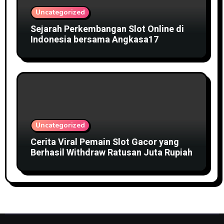
Uncategorized
Sejarah Perkembangan Slot Online di
Indonesia bersama Angkasa17
Uncategorized
Cerita Viral Pemain Slot Gacor yang
Berhasil Withdraw Ratusan Juta Rupiah