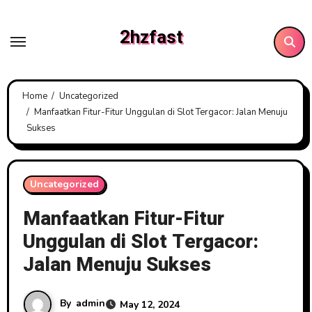
Skip
to
2hzfast
content
Home
Uncategorized
Manfaatkan Fitur-Fitur Unggulan di Slot Tergacor: Jalan Menuju
Sukses
Uncategorized
Manfaatkan Fitur-Fitur
Unggulan di Slot Tergacor:
Jalan Menuju Sukses
By
admin
May 12, 2024