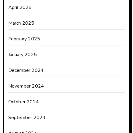
April 2025
March 2025
February 2025
January 2025
December 2024
November 2024
October 2024
September 2024