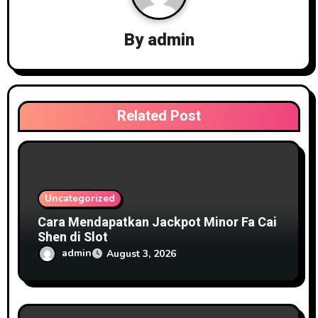
i
g
By
admin
a
t
i
Related Post
o
n
Uncategorized
Cara Mendapatkan Jackpot Minor Fa Cai
Shen di Slot
admin
August 3, 2026