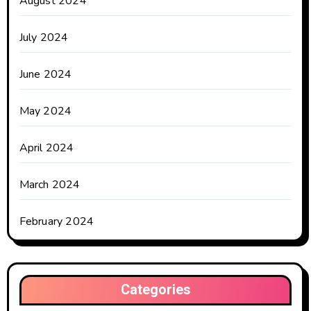
August 2024
July 2024
June 2024
May 2024
April 2024
March 2024
February 2024
Categories