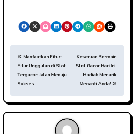
P
Manfaatkan Fitur-
Keseruan Bermain
o
Fitur Unggulan di Slot
Slot Gacor Hari Ini:
s
Tergacor: Jalan Menuju
Hadiah Menarik
t
Sukses
Menanti Anda!
n
a
v