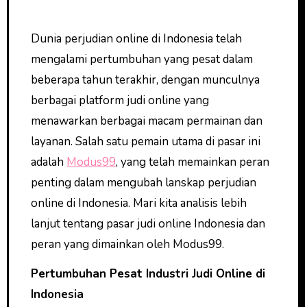
Dunia perjudian online di Indonesia telah
mengalami pertumbuhan yang pesat dalam
beberapa tahun terakhir, dengan munculnya
berbagai platform judi online yang
menawarkan berbagai macam permainan dan
layanan. Salah satu pemain utama di pasar ini
adalah
Modus99
, yang telah memainkan peran
penting dalam mengubah lanskap perjudian
online di Indonesia. Mari kita analisis lebih
lanjut tentang pasar judi online Indonesia dan
peran yang dimainkan oleh Modus99.
Pertumbuhan Pesat Industri Judi Online di
Indonesia