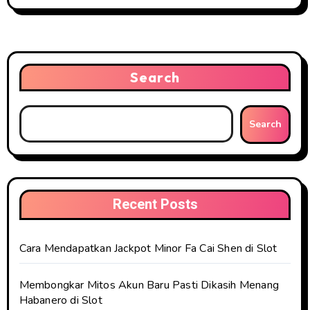
Search
Search
Recent Posts
Cara Mendapatkan Jackpot Minor Fa Cai Shen di Slot
Membongkar Mitos Akun Baru Pasti Dikasih Menang
Habanero di Slot