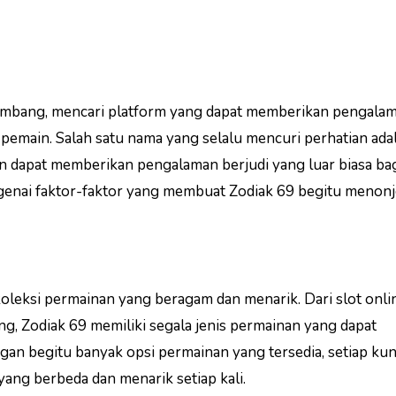
kembang, mencari platform yang dapat memberikan pengala
ra pemain. Salah satu nama yang selalu mencuri perhatian ada
n dapat memberikan pengalaman berjudi yang luar biasa bag
genai faktor-faktor yang membuat Zodiak 69 begitu menonjo
oleksi permainan yang beragam dan menarik. Dari slot onli
, Zodiak 69 memiliki segala jenis permainan yang dapat
an begitu banyak opsi permainan yang tersedia, setiap ku
ng berbeda dan menarik setiap kali.