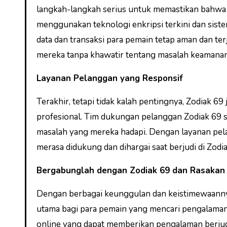
langkah-langkah serius untuk memastikan bahwa
menggunakan teknologi enkripsi terkini dan sis
data dan transaksi para pemain tetap aman dan te
mereka tanpa khawatir tentang masalah keamanan
Layanan Pelanggan yang Responsif
Terakhir, tetapi tidak kalah pentingnya, Zodiak 6
profesional. Tim dukungan pelanggan Zodiak 69 
masalah yang mereka hadapi. Dengan layanan pela
merasa didukung dan dihargai saat berjudi di Zodia
Bergabunglah dengan Zodiak 69 dan Rasakan S
Dengan berbagai keunggulan dan keistimewaannya
utama bagi para pemain yang mencari pengalaman be
online yang dapat memberikan pengalaman berjudi 