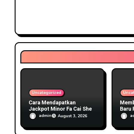
v
i
g
a
t
i
o
n
Uncategorized
Unca
Cara Mendapatkan
Memb
Jackpot Minor Fa Cai Shen
Baru 
di Slot
Haban
admin
a
August 3, 2026