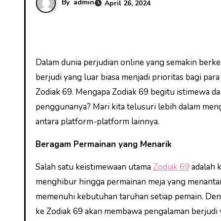
By
admin
April 26, 2024
Dalam dunia perjudian online yang semakin ber
berjudi yang luar biasa menjadi prioritas bagi pa
Zodiak 69. Mengapa Zodiak 69 begitu istimewa da
penggunanya? Mari kita telusuri lebih dalam men
antara platform-platform lainnya.
Beragam Permainan yang Menarik
Salah satu keistimewaan utama
Zodiak 69
adalah k
menghibur hingga permainan meja yang menantang
memenuhi kebutuhan taruhan setiap pemain. Deng
ke Zodiak 69 akan membawa pengalaman berjudi ya