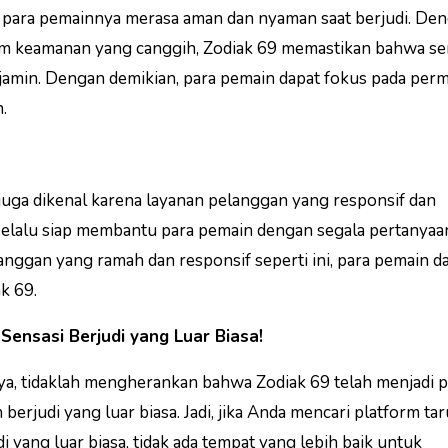
 para pemainnya merasa aman dan nyaman saat berjudi. De
tem keamanan yang canggih, Zodiak 69 memastikan bahwa s
rjamin. Dengan demikian, para pemain dapat fokus pada per
.
9 juga dikenal karena layanan pelanggan yang responsif dan
selalu siap membantu para pemain dengan segala pertanyaa
nggan yang ramah dan responsif seperti ini, para pemain d
k 69.
ensasi Berjudi yang Luar Biasa!
, tidaklah mengherankan bahwa Zodiak 69 telah menjadi p
rjudi yang luar biasa. Jadi, jika Anda mencari platform ta
yang luar biasa, tidak ada tempat yang lebih baik untuk