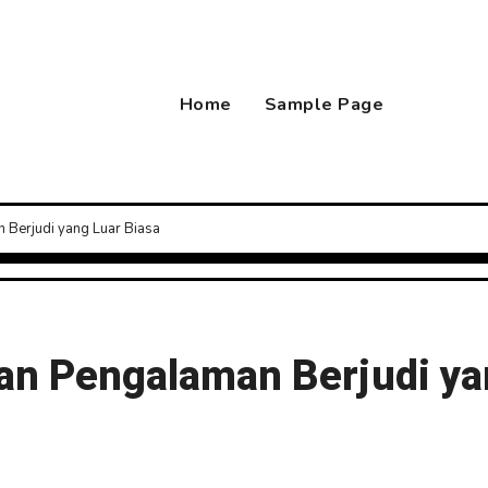
Home
Sample Page
Berjudi yang Luar Biasa
an Pengalaman Berjudi y