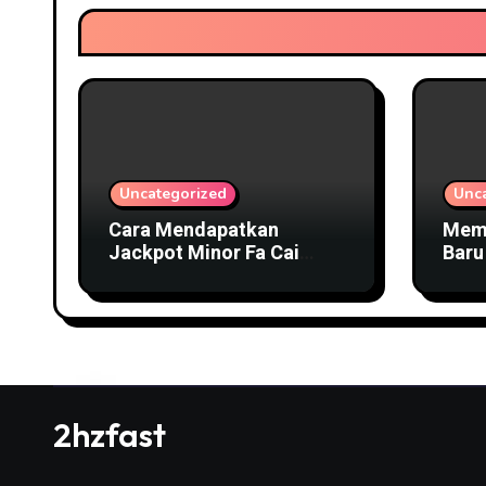
Uncategorized
Unc
Cara Mendapatkan
Memb
Jackpot Minor Fa Cai
Baru
Shen di Slot
Mena
2hzfast