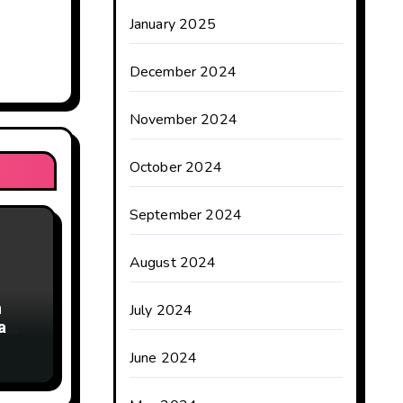
January 2025
December 2024
November 2024
October 2024
September 2024
August 2024
n
July 2024
a
June 2024