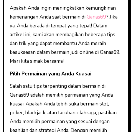
Apakah Anda ingin meningkatkan kemungkinan
kemenangan Anda saat bermain di
Ganas69
? Jika
ya, Anda berada di tempat yang tepat! Dalam
artikel ini, kami akan membagikan beberapa tips
dan trik yang dapat membantu Anda meraih
kesuksesan dalam bermain judi online di Ganas69.
Mari kita simak bersama!
Pilih Permainan yang Anda Kuasai
Salah satu tips terpenting dalam bermain di
Ganas69 adalah memilih permainan yang Anda
kuasai. Apakah Anda lebih suka bermain slot,
poker, blackjack, atau taruhan olahraga, pastikan
Anda memilih permainan yang sesuai dengan
keahlian dan strategi Anda. Dengan memilih