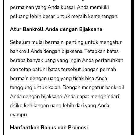
permainan yang Anda kuasai, Anda memiliki
peluang lebih besar untuk meraih kemenangan.
Atur Bankroll Anda dengan Bijaksana
Sebelum mulai bermain, penting untuk mengatur
bankroll Anda dengan bijaksana. Tetapkan batas
berapa banyak uang yang ingin Anda pertaruhkan
dan tetap patuhi batas tersebut. Jangan pernah
bermain dengan uang yang tidak bisa Anda
tanggung untuk kalah. Dengan mengatur bankroll
Anda dengan bijaksana, Anda dapat menghindari
risiko kehilangan uang lebih dari yang Anda
mampu.
Manfaatkan Bonus dan Promosi