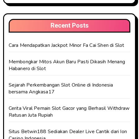
Recent Posts
Cara Mendapatkan Jackpot Minor Fa Cai Shen di Slot
Membongkar Mitos Akun Baru Pasti Dikasih Menang
Habanero di Slot
Sejarah Perkembangan Slot Online di Indonesia
bersama Angkasa17
Cerita Viral Pemain Slot Gacor yang Berhasil Withdraw
Ratusan Juta Rupiah
Situs Betwin188 Sediakan Dealer Live Cantik dari Ion
Casino Indonesia