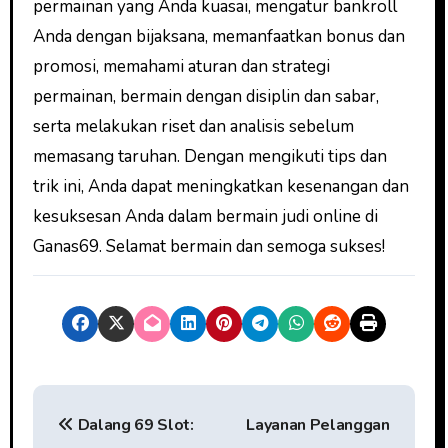
permainan yang Anda kuasai, mengatur bankroll
Anda dengan bijaksana, memanfaatkan bonus dan
promosi, memahami aturan dan strategi
permainan, bermain dengan disiplin dan sabar,
serta melakukan riset dan analisis sebelum
memasang taruhan. Dengan mengikuti tips dan
trik ini, Anda dapat meningkatkan kesenangan dan
kesuksesan Anda dalam bermain judi online di
Ganas69. Selamat bermain dan semoga sukses!
P
Dalang 69 Slot:
Layanan Pelanggan
o