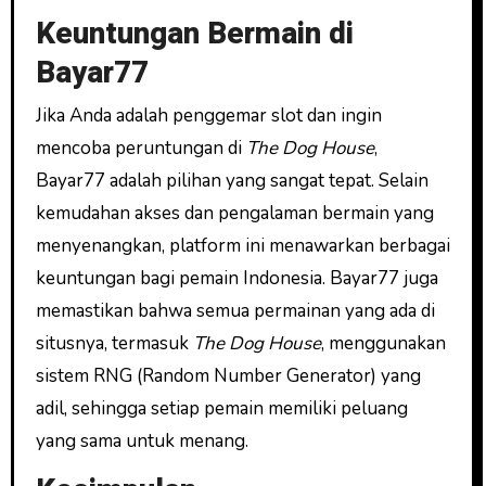
Keuntungan Bermain di
Bayar77
Jika Anda adalah penggemar slot dan ingin
mencoba peruntungan di
The Dog House
,
Bayar77 adalah pilihan yang sangat tepat. Selain
kemudahan akses dan pengalaman bermain yang
menyenangkan, platform ini menawarkan berbagai
keuntungan bagi pemain Indonesia. Bayar77 juga
memastikan bahwa semua permainan yang ada di
situsnya, termasuk
The Dog House
, menggunakan
sistem RNG (Random Number Generator) yang
adil, sehingga setiap pemain memiliki peluang
yang sama untuk menang.