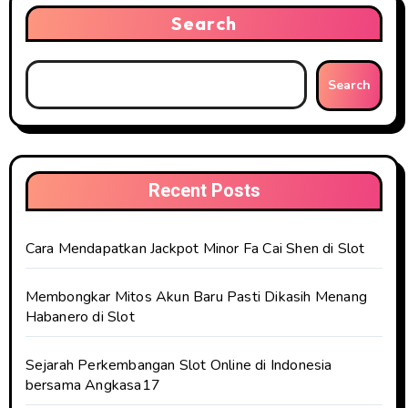
Search
Search
Recent Posts
Cara Mendapatkan Jackpot Minor Fa Cai Shen di Slot
Membongkar Mitos Akun Baru Pasti Dikasih Menang
Habanero di Slot
Sejarah Perkembangan Slot Online di Indonesia
bersama Angkasa17