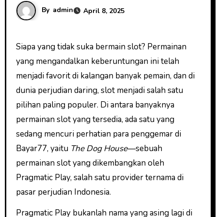
By
admin
April 8, 2025
Siapa yang tidak suka bermain slot? Permainan
yang mengandalkan keberuntungan ini telah
menjadi favorit di kalangan banyak pemain, dan di
dunia perjudian daring, slot menjadi salah satu
pilihan paling populer. Di antara banyaknya
permainan slot yang tersedia, ada satu yang
sedang mencuri perhatian para penggemar di
Bayar77, yaitu
The Dog House
—sebuah
permainan slot yang dikembangkan oleh
Pragmatic Play, salah satu provider ternama di
pasar perjudian Indonesia.
Pragmatic Play bukanlah nama yang asing lagi di