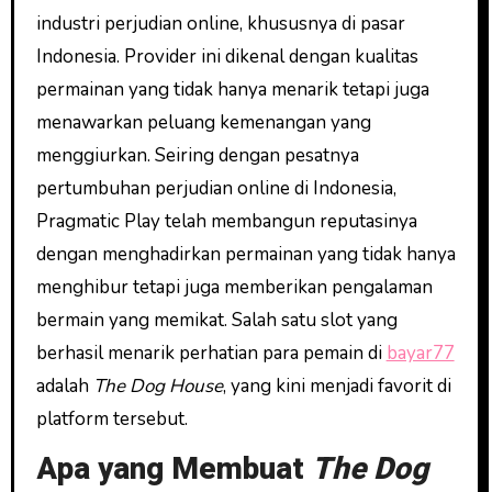
industri perjudian online, khususnya di pasar
Indonesia. Provider ini dikenal dengan kualitas
permainan yang tidak hanya menarik tetapi juga
menawarkan peluang kemenangan yang
menggiurkan. Seiring dengan pesatnya
pertumbuhan perjudian online di Indonesia,
Pragmatic Play telah membangun reputasinya
dengan menghadirkan permainan yang tidak hanya
menghibur tetapi juga memberikan pengalaman
bermain yang memikat. Salah satu slot yang
berhasil menarik perhatian para pemain di
bayar77
adalah
The Dog House
, yang kini menjadi favorit di
platform tersebut.
Apa yang Membuat
The Dog