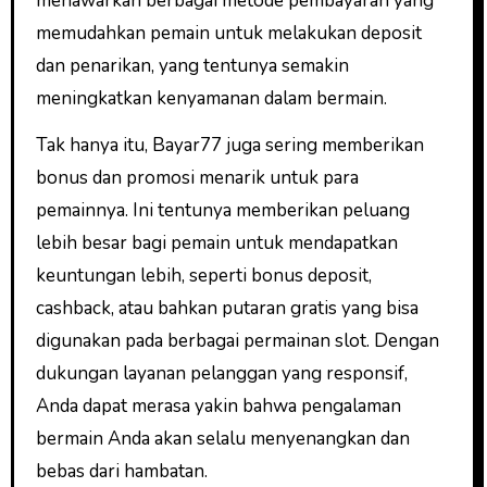
menawarkan berbagai metode pembayaran yang
memudahkan pemain untuk melakukan deposit
dan penarikan, yang tentunya semakin
meningkatkan kenyamanan dalam bermain.
Tak hanya itu, Bayar77 juga sering memberikan
bonus dan promosi menarik untuk para
pemainnya. Ini tentunya memberikan peluang
lebih besar bagi pemain untuk mendapatkan
keuntungan lebih, seperti bonus deposit,
cashback, atau bahkan putaran gratis yang bisa
digunakan pada berbagai permainan slot. Dengan
dukungan layanan pelanggan yang responsif,
Anda dapat merasa yakin bahwa pengalaman
bermain Anda akan selalu menyenangkan dan
bebas dari hambatan.