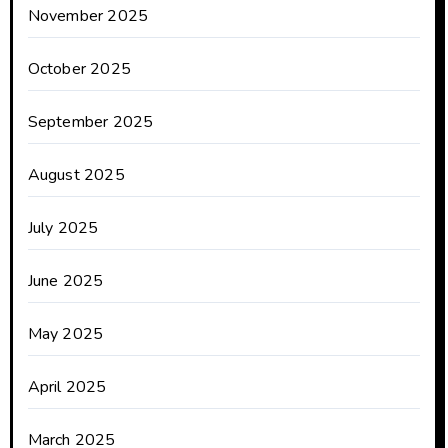
November 2025
October 2025
September 2025
August 2025
July 2025
June 2025
May 2025
April 2025
March 2025