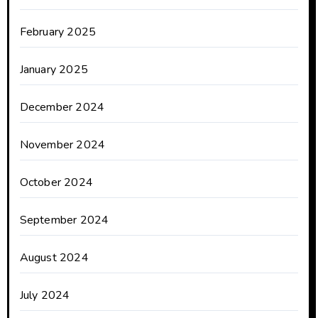
February 2025
January 2025
December 2024
November 2024
October 2024
September 2024
August 2024
July 2024