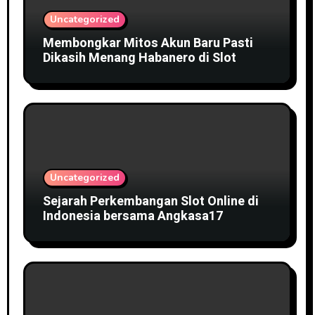
Uncategorized
Membongkar Mitos Akun Baru Pasti
Dikasih Menang Habanero di Slot
Uncategorized
Sejarah Perkembangan Slot Online di
Indonesia bersama Angkasa17