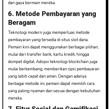
dan gaya bermain mereka.
6. Metode Pembayaran yang
Beragam
Teknologi modern juga memperluas metode
pembayaran yang tersedia di situs slot dana.
Pemain kini dapat menggunakan berbagai pilihan,
mulai dari transfer bank, kartu kredit, hingga
dompet digital. Adopsi teknologi blockchain juga
mulai berkembang, memberikan opsi pembayaran
yang lebih cepat dan aman. Dengan adanya
berbagai metode ini, pemain dapat memilih cara
yang paling nyaman dan sesuai dengan kebutuhan
mereka.