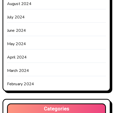
August 2024
July 2024
June 2024
May 2024
April 2024
March 2024
February 2024
Categories