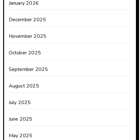
January 2026
December 2025
November 2025
October 2025
September 2025
August 2025
July 2025
June 2025
May 2025