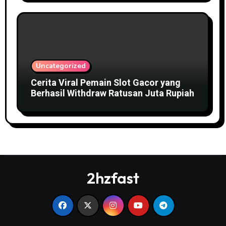
Uncategorized
Cerita Viral Pemain Slot Gacor yang
Berhasil Withdraw Ratusan Juta Rupiah
2hzfast