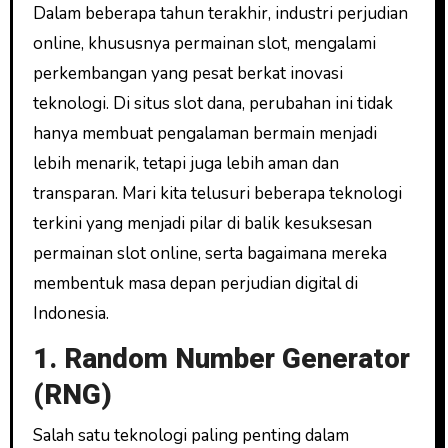
Dalam beberapa tahun terakhir, industri perjudian
online, khususnya permainan slot, mengalami
perkembangan yang pesat berkat inovasi
teknologi. Di situs slot dana, perubahan ini tidak
hanya membuat pengalaman bermain menjadi
lebih menarik, tetapi juga lebih aman dan
transparan. Mari kita telusuri beberapa teknologi
terkini yang menjadi pilar di balik kesuksesan
permainan slot online, serta bagaimana mereka
membentuk masa depan perjudian digital di
Indonesia.
1. Random Number Generator
(RNG)
Salah satu teknologi paling penting dalam