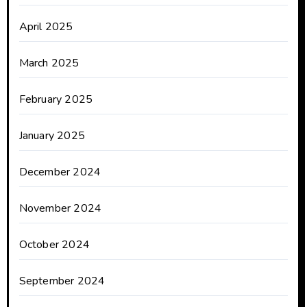
April 2025
March 2025
February 2025
January 2025
December 2024
November 2024
October 2024
September 2024