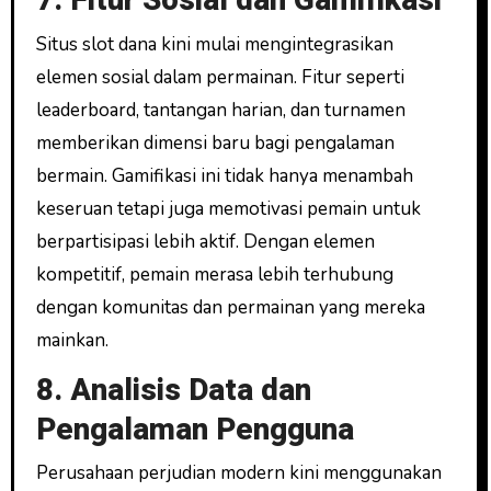
7. Fitur Sosial dan Gamifikasi
Situs slot dana kini mulai mengintegrasikan
elemen sosial dalam permainan. Fitur seperti
leaderboard, tantangan harian, dan turnamen
memberikan dimensi baru bagi pengalaman
bermain. Gamifikasi ini tidak hanya menambah
keseruan tetapi juga memotivasi pemain untuk
berpartisipasi lebih aktif. Dengan elemen
kompetitif, pemain merasa lebih terhubung
dengan komunitas dan permainan yang mereka
mainkan.
8. Analisis Data dan
Pengalaman Pengguna
Perusahaan perjudian modern kini menggunakan