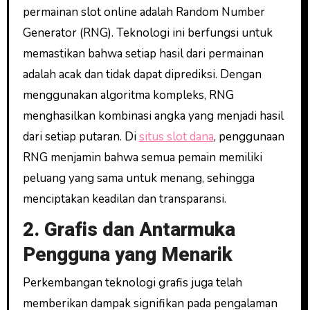
permainan slot online adalah Random Number
Generator (RNG). Teknologi ini berfungsi untuk
memastikan bahwa setiap hasil dari permainan
adalah acak dan tidak dapat diprediksi. Dengan
menggunakan algoritma kompleks, RNG
menghasilkan kombinasi angka yang menjadi hasil
dari setiap putaran. Di
situs slot dana
, penggunaan
RNG menjamin bahwa semua pemain memiliki
peluang yang sama untuk menang, sehingga
menciptakan keadilan dan transparansi.
2. Grafis dan Antarmuka
Pengguna yang Menarik
Perkembangan teknologi grafis juga telah
memberikan dampak signifikan pada pengalaman