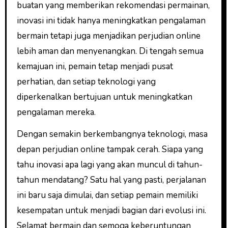
buatan yang memberikan rekomendasi permainan,
inovasi ini tidak hanya meningkatkan pengalaman
bermain tetapi juga menjadikan perjudian online
lebih aman dan menyenangkan. Di tengah semua
kemajuan ini, pemain tetap menjadi pusat
perhatian, dan setiap teknologi yang
diperkenalkan bertujuan untuk meningkatkan
pengalaman mereka.
Dengan semakin berkembangnya teknologi, masa
depan perjudian online tampak cerah. Siapa yang
tahu inovasi apa lagi yang akan muncul di tahun-
tahun mendatang? Satu hal yang pasti, perjalanan
ini baru saja dimulai, dan setiap pemain memiliki
kesempatan untuk menjadi bagian dari evolusi ini.
Selamat bermain dan semoga keberuntungan