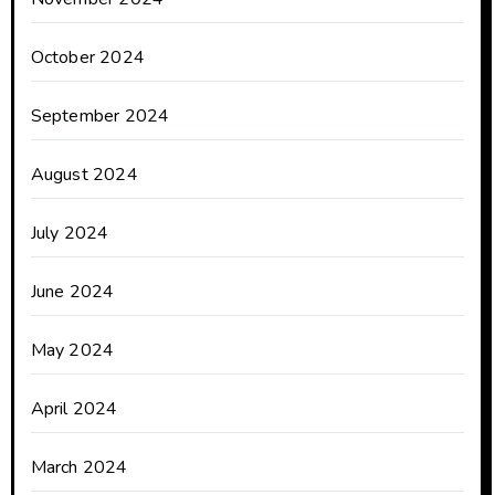
October 2024
September 2024
August 2024
July 2024
June 2024
May 2024
April 2024
March 2024