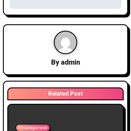
t
n
a
v
i
By
admin
g
a
t
Related Post
i
o
n
Uncategorized