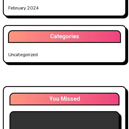
February 2024
Categories
Uncategorized
You Missed