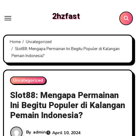
Skip
to
2hzfast
content
Home
Uncategorized
Slot88: Mengapa Permainan Ini Begitu Populer di Kalangan
Pemain Indonesia?
Uncategorized
Slot88: Mengapa Permainan
Ini Begitu Populer di Kalangan
Pemain Indonesia?
By
admin
April 10, 2024