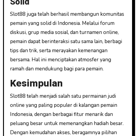
Solid
Slot88 juga telah berhasil membangun komunitas
pemain yang solid di Indonesia. Melalui forum
diskusi, grup media sosial, dan turnamen online,
pemain dapat berinteraksi satu sama lain, berbagi
tips dan trik, serta merayakan kemenangan
bersama. Hal ini menciptakan atmosfer yang
ramah dan mendukung bagi para pemain.
Kesimpulan
Slot88 telah menjadi salah satu permainan judi
online yang paling populer di kalangan pemain
Indonesia, dengan berbagai fitur menarik dan
peluang besar untuk memenangkan hadiah besar.
Dengan kemudahan akses, beragamnya pilihan