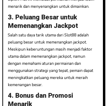
menarik dan menyenangkan untuk dimainkan.
3. Peluang Besar untuk
Memenangkan Jackpot
Salah satu daya tarik utama dari Slot88 adalah
peluang besar untuk memenangkan jackpot.
Meskipun keberuntungan masih menjadi faktor
utama dalam memenangkan jackpot, namun
dengan memahami aturan permainan dan
menggunakan strategi yang tepat, pemain dapat
meningkatkan peluang mereka untuk meraih
kemenangan besar.
4. Bonus dan Promosi
Menarik