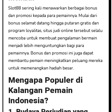
Slot88 sering kali menawarkan berbagai bonus
dan promosi kepada para pemainnya. Mulai dari
bonus selamat datang hingga putaran gratis dan
program loyalitas, situs judi online tersebut selalu
mencoba untuk membuat pengalaman bermain
menjadi lebih menguntungkan bagi para
pemainnya. Bonus dan promosi ini juga dapat
membantu pemain meningkatkan peluang mereka
untuk memenangkan hadiah besar.
Mengapa Populer di
Kalangan Pemain
Indonesia?
1. Budaya Perjudian yang