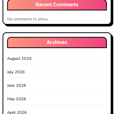
Recent Comments
No comments to show.
Archives
August 2026
July 2026
June 2026
May 2026
April 2026