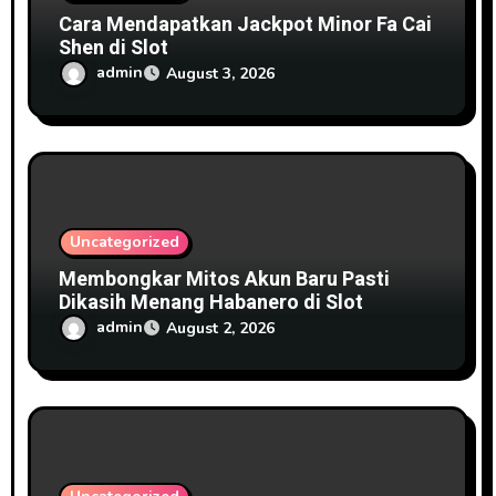
Cara Mendapatkan Jackpot Minor Fa Cai
Shen di Slot
admin
August 3, 2026
Uncategorized
Membongkar Mitos Akun Baru Pasti
Dikasih Menang Habanero di Slot
admin
August 2, 2026