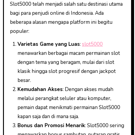
Slot5000 telah menjadi salah satu destinasi utama
bagi para penjudi online di Indonesia. Ada
beberapa alasan mengapa platform ini begitu
populer:
Varietas Game yang Luas
:
slot5000
menawarkan berbagai macam permainan slot
dengan tema yang beragam, mulai dari slot
klasik hingga slot progresif dengan jackpot
besar.
Kemudahan Akses
: Dengan akses mudah
melalui perangkat seluler atau komputer,
pemain dapat menikmati permainan Slot5000
kapan saja dan di mana saja.
Bonus dan Promosi Menarik
: Slot5000 sering
menawarkan bonus sambutan, putaran gratis,