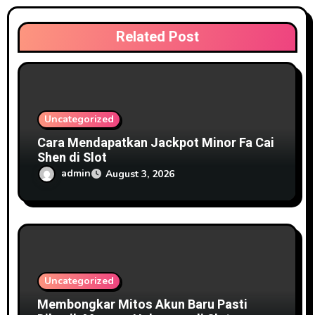
t
i
Related Post
o
n
Uncategorized
Cara Mendapatkan Jackpot Minor Fa Cai
Shen di Slot
admin
August 3, 2026
Uncategorized
Membongkar Mitos Akun Baru Pasti