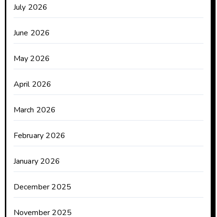
July 2026
June 2026
May 2026
April 2026
March 2026
February 2026
January 2026
December 2025
November 2025