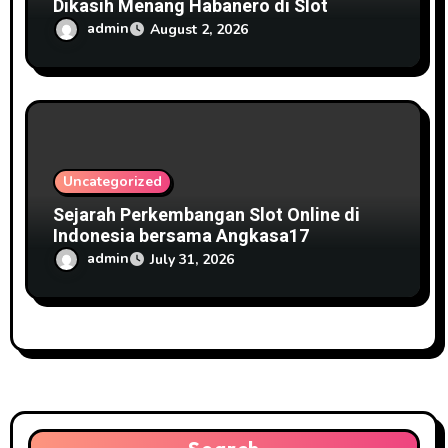
Dikasih Menang Habanero di Slot
admin
August 2, 2026
Uncategorized
Sejarah Perkembangan Slot Online di
Indonesia bersama Angkasa17
admin
July 31, 2026