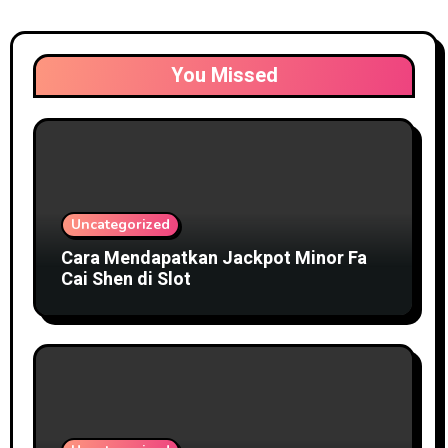
You Missed
Uncategorized
Cara Mendapatkan Jackpot Minor Fa
Cai Shen di Slot