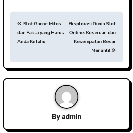
P
Slot Gacor: Mitos
Eksplorasi Dunia Slot
o
dan Fakta yang Harus
Online: Keseruan dan
s
Anda Ketahui
Kesempatan Besar
t
Menanti!
n
a
v
i
g
By
admin
a