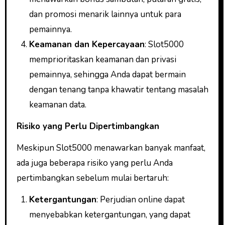
dan promosi menarik lainnya untuk para
pemainnya.
Keamanan dan Kepercayaan
: Slot5000
memprioritaskan keamanan dan privasi
pemainnya, sehingga Anda dapat bermain
dengan tenang tanpa khawatir tentang masalah
keamanan data.
Risiko yang Perlu Dipertimbangkan
Meskipun Slot5000 menawarkan banyak manfaat,
ada juga beberapa risiko yang perlu Anda
pertimbangkan sebelum mulai bertaruh:
Ketergantungan
: Perjudian online dapat
menyebabkan ketergantungan, yang dapat