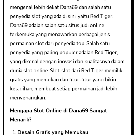
mengenal lebih dekat Dana69 dan salah satu
penyedia slot yang ada di sini, yaitu Red Tiger.
Dana69 adalah salah satu situs judi online
terkemuka yang menawarkan berbagai jenis
permainan slot dari penyedia top. Salah satu
penyedia yang paling populer adalah Red Tiger,
yang dikenal dengan inovasi dan kualitasnya dalam
dunia slot online. Slot-slot dari Red Tiger memiliki
grafis yang memukau dan fitur-fitur yang bikin
ketagihan, membuat setiap permainan jadi lebih
menyenangkan.
Mengapa Slot Online di Dana69 Sangat
Menarik?
Desain Grafis yang Memukau