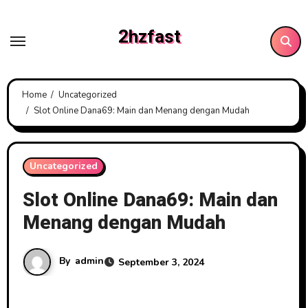
Skip
to
2hzfast
content
Home
Uncategorized
Slot Online Dana69: Main dan Menang dengan Mudah
Uncategorized
Slot Online Dana69: Main dan
Menang dengan Mudah
By
admin
September 3, 2024