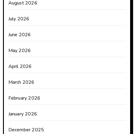
August 2026
July 2026
June 2026
May 2026
April 2026
March 2026
February 2026
January 2026
December 2025