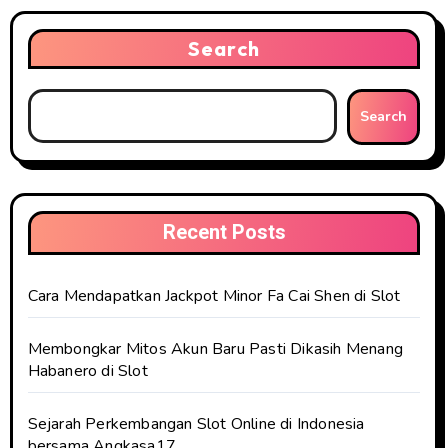
Search
Search
Recent Posts
Cara Mendapatkan Jackpot Minor Fa Cai Shen di Slot
Membongkar Mitos Akun Baru Pasti Dikasih Menang
Habanero di Slot
Sejarah Perkembangan Slot Online di Indonesia
bersama Angkasa17