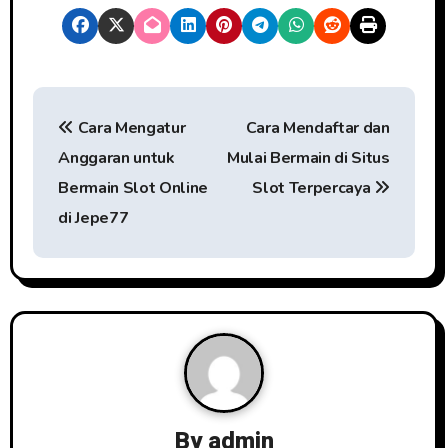
P
Cara Mengatur
Cara Mendaftar dan
o
Anggaran untuk
Mulai Bermain di Situs
s
Bermain Slot Online
Slot Terpercaya
t
di Jepe77
n
a
v
i
g
By
admin