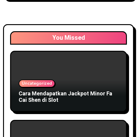
You Missed
Uncategorized
Cara Mendapatkan Jackpot Minor Fa
Cai Shen di Slot