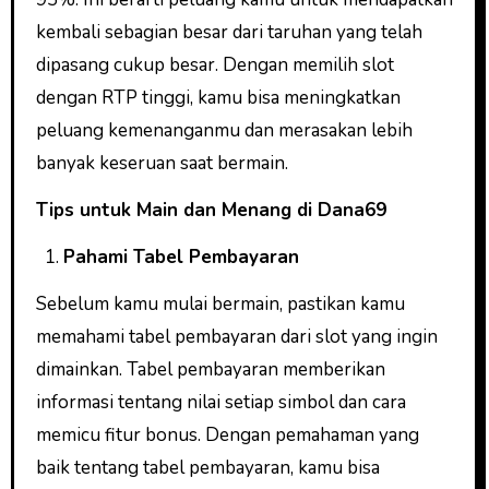
kembali sebagian besar dari taruhan yang telah
dipasang cukup besar. Dengan memilih slot
dengan RTP tinggi, kamu bisa meningkatkan
peluang kemenanganmu dan merasakan lebih
banyak keseruan saat bermain.
Tips untuk Main dan Menang di Dana69
Pahami Tabel Pembayaran
Sebelum kamu mulai bermain, pastikan kamu
memahami tabel pembayaran dari slot yang ingin
dimainkan. Tabel pembayaran memberikan
informasi tentang nilai setiap simbol dan cara
memicu fitur bonus. Dengan pemahaman yang
baik tentang tabel pembayaran, kamu bisa