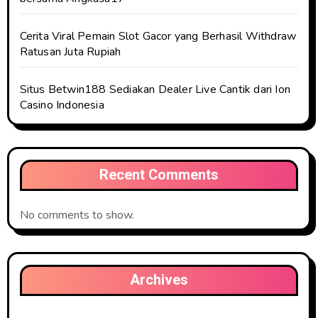
Cerita Viral Pemain Slot Gacor yang Berhasil Withdraw
Ratusan Juta Rupiah
Situs Betwin188 Sediakan Dealer Live Cantik dari Ion
Casino Indonesia
Recent Comments
No comments to show.
Archives