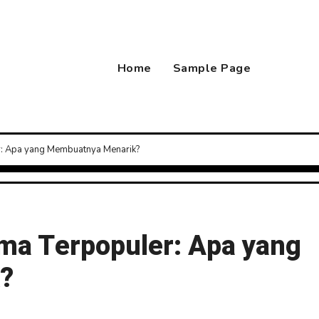
Home
Sample Page
r: Apa yang Membuatnya Menarik?
ma Terpopuler: Apa yang
?