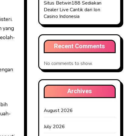
Situs Betwin188 Sediakan
Dealer Live Cantik dari Ion
Casino Indonesia
steri.
n yang
eolah-
Recent Comments
No comments to show.
dengan
Archives
ebih
August 2026
buah-
July 2026