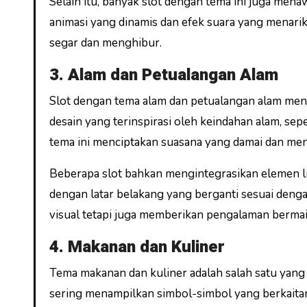
Selain itu, banyak slot dengan tema ini juga men
animasi yang dinamis dan efek suara yang menari
segar dan menghibur.
3. Alam dan Petualangan Alam
Slot dengan tema alam dan petualangan alam m
desain yang terinspirasi oleh keindahan alam, sep
tema ini menciptakan suasana yang damai dan me
Beberapa slot bahkan mengintegrasikan elemen lin
dengan latar belakang yang berganti sesuai denga
visual tetapi juga memberikan pengalaman bermai
4. Makanan dan Kuliner
Tema makanan dan kuliner adalah salah satu yan
sering menampilkan simbol-simbol yang berkaitan