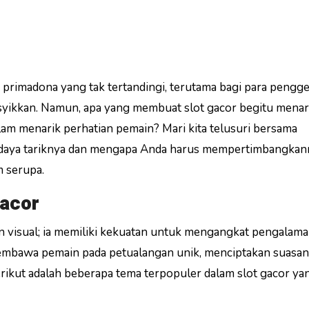
 primadona yang tak tertandingi, terutama bagi para pengg
yikkan. Namun, apa yang membuat slot gacor begitu menar
lam menarik perhatian pemain? Mari kita telusuri bersama
daya tariknya dan mengapa Anda harus mempertimbangkann
m serupa.
Gacor
n visual; ia memiliki kekuatan untuk mengangkat pengalam
 membawa pemain pada petualangan unik, menciptakan suasa
erikut adalah beberapa tema terpopuler dalam slot gacor ya