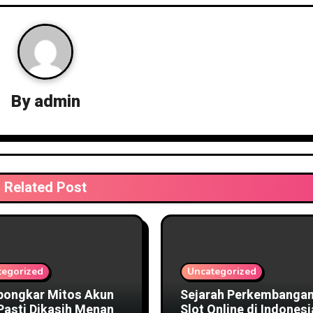
By
admin
Related Post
tegorized
Uncategorized
ongkar Mitos Akun
Sejarah Perkembanga
Pasti Dikasih Menang
Slot Online di Indonesi