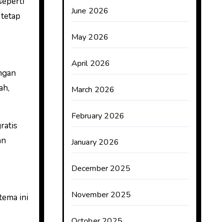
seperti
June 2026
 tetap
May 2026
April 2026
ngan
ah,
March 2026
February 2026
ratis
an
January 2026
December 2025
November 2025
tema ini
October 2025