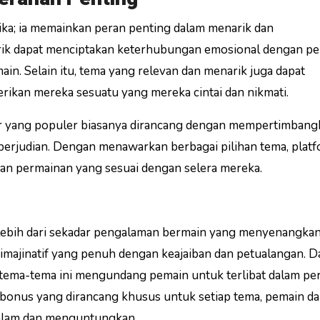
ika; ia memainkan peran penting dalam menarik dan
ik dapat menciptakan keterhubungan emosional dengan pe
n. Selain itu, tema yang relevan dan menarik juga dapat
ikan mereka sesuatu yang mereka cintai dan nikmati.
cor yang populer biasanya dirancang dengan mempertimbang
 perjudian. Dengan menawarkan berbagai pilihan tema, platf
n permainan yang sesuai dengan selera mereka.
ebih dari sekadar pengalaman bermain yang menyenangkan;
majinatif yang penuh dengan keajaiban dan petualangan. D
r, tema-tema ini mengundang pemain untuk terlibat dalam p
 bonus yang dirancang khusus untuk setiap tema, pemain da
alam dan menguntungkan.