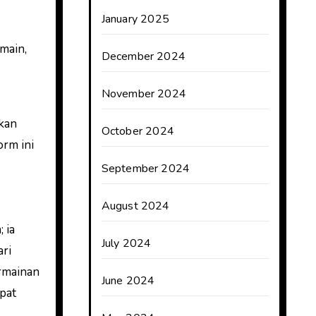
January 2025
main,
December 2024
November 2024
kan
October 2024
orm ini
September 2024
August 2024
 ia
July 2024
ari
ermainan
June 2024
pat