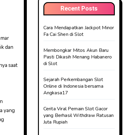
Recent Posts
Cara Mendapatkan Jackpot Minor
Fa Cai Shen di Slot
emar
ik dan
Membongkar Mitos Akun Baru
Pasti Dikasih Menang Habanero
di Slot
ya saat
Sejarah Perkembangan Slot
Online di Indonesia bersama
Angkasa17
an
Cerita Viral Pemain Slot Gacor
na yang
yang Berhasil Withdraw Ratusan
ng
Juta Rupiah