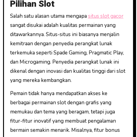
Pilihan Slot
Salah satu alasan utama mengapa
situs slot gacor
sangat disukai adalah kualitas permainan yang
ditawarkannya. Situs-situs ini biasanya menjalin
kemitraan dengan penyedia perangkat lunak
terkemuka seperti Spade Gaming, Pragmatic Play,
dan Microgaming. Penyedia perangkat lunak ini
dikenal dengan inovasi dan kualitas tinggi dari slot
yang mereka kembangkan.
Pemain tidak hanya mendapatkan akses ke
berbagai permainan slot dengan grafis yang
memukau dan tema yang beragam, tetapi juga
fitur-fitur inovatif yang membuat pengalaman
bermain semakin menarik. Misalnya, fitur bonus