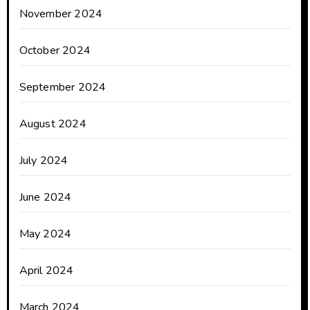
November 2024
October 2024
September 2024
August 2024
July 2024
June 2024
May 2024
April 2024
March 2024