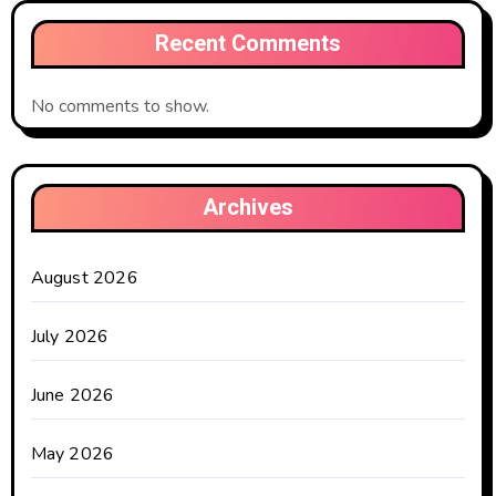
Recent Comments
No comments to show.
Archives
August 2026
July 2026
June 2026
May 2026