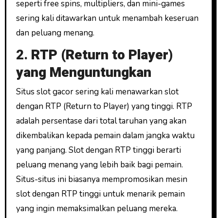
seperti free spins, multipliers, dan mini-games
sering kali ditawarkan untuk menambah keseruan
dan peluang menang.
2.
RTP (Return to Player)
yang Menguntungkan
Situs slot gacor sering kali menawarkan slot
dengan RTP (Return to Player) yang tinggi. RTP
adalah persentase dari total taruhan yang akan
dikembalikan kepada pemain dalam jangka waktu
yang panjang. Slot dengan RTP tinggi berarti
peluang menang yang lebih baik bagi pemain.
Situs-situs ini biasanya mempromosikan mesin
slot dengan RTP tinggi untuk menarik pemain
yang ingin memaksimalkan peluang mereka.