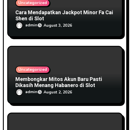
Uncategorized
Cara Mendapatkan Jackpot Minor Fa Cai
Shen di Slot
admin
August 3, 2026
Uncategorized
Membongkar Mitos Akun Baru Pasti
Dikasih Menang Habanero di Slot
admin
August 2, 2026