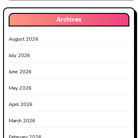
Archives
August 2026
July 2026
June 2026
May 2026
April 2026
March 2026
February 2026