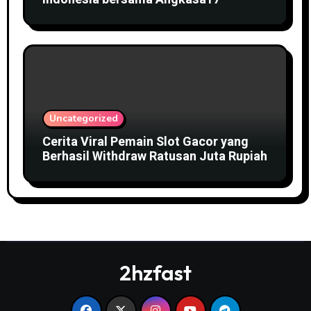
Uncategorized
Cerita Viral Pemain Slot Gacor yang
Berhasil Withdraw Ratusan Juta Rupiah
2hzfast