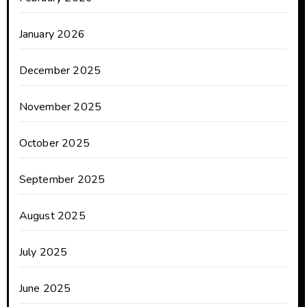
January 2026
December 2025
November 2025
October 2025
September 2025
August 2025
July 2025
June 2025