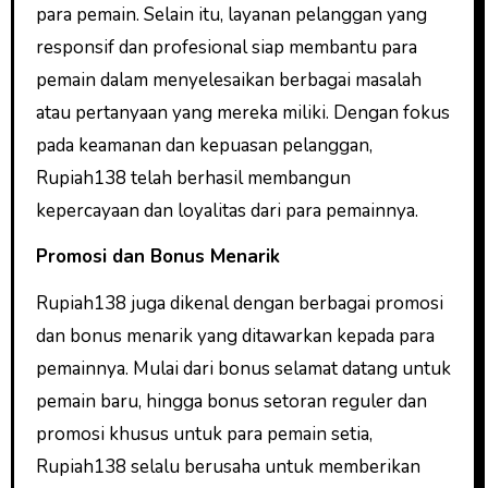
para pemain. Selain itu, layanan pelanggan yang
responsif dan profesional siap membantu para
pemain dalam menyelesaikan berbagai masalah
atau pertanyaan yang mereka miliki. Dengan fokus
pada keamanan dan kepuasan pelanggan,
Rupiah138 telah berhasil membangun
kepercayaan dan loyalitas dari para pemainnya.
Promosi dan Bonus Menarik
Rupiah138 juga dikenal dengan berbagai promosi
dan bonus menarik yang ditawarkan kepada para
pemainnya. Mulai dari bonus selamat datang untuk
pemain baru, hingga bonus setoran reguler dan
promosi khusus untuk para pemain setia,
Rupiah138 selalu berusaha untuk memberikan