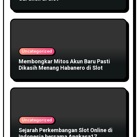
Uncategorized
Membongkar Mitos Akun Baru Pasti
Dikasih Menang Habanero di Slot
Uncategorized
Sejarah Perkembangan Slot Online di
Indonesia bersama Angkasa17