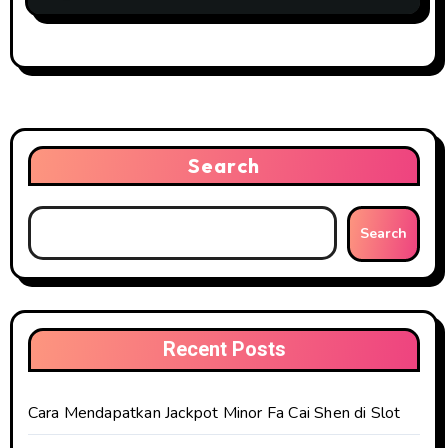
Search
Search
Recent Posts
Cara Mendapatkan Jackpot Minor Fa Cai Shen di Slot