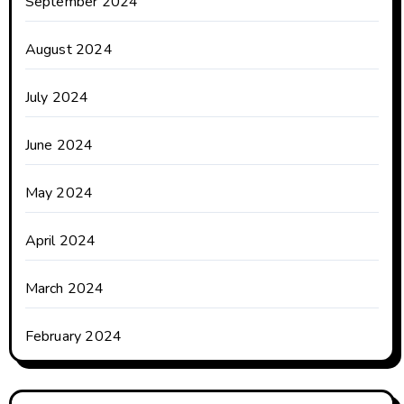
September 2024
August 2024
July 2024
June 2024
May 2024
April 2024
March 2024
February 2024