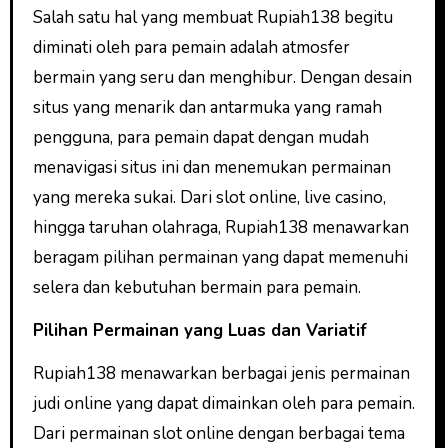
Salah satu hal yang membuat Rupiah138 begitu
diminati oleh para pemain adalah atmosfer
bermain yang seru dan menghibur. Dengan desain
situs yang menarik dan antarmuka yang ramah
pengguna, para pemain dapat dengan mudah
menavigasi situs ini dan menemukan permainan
yang mereka sukai. Dari slot online, live casino,
hingga taruhan olahraga, Rupiah138 menawarkan
beragam pilihan permainan yang dapat memenuhi
selera dan kebutuhan bermain para pemain.
Pilihan Permainan yang Luas dan Variatif
Rupiah138 menawarkan berbagai jenis permainan
judi online yang dapat dimainkan oleh para pemain.
Dari permainan slot online dengan berbagai tema