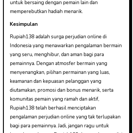
untuk bersaing dengan pemain lain dan
memperebutkan hadiah menarik.
Kesimpulan
Rupiah138 adalah surga perjudian online di
Indonesia yang menawarkan pengalaman bermain
yang seru, menghibur, dan aman bagi para
pemainnya. Dengan atmosfer bermain yang
menyenangkan, pilihan permainan yang luas,
keamanan dan kepuasan pelanggan yang
diutamakan, promosi dan bonus menarik, serta
komunitas pemain yang ramah dan aktif,
Rupiah138 telah berhasil menciptakan
pengalaman perjudian online yang tak terlupakan
bagi para pemainnya. Jadi, jangan ragu untuk