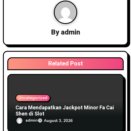
i
g
a
By
admin
t
i
Related Post
o
n
Uncategorized
Cara Mendapatkan Jackpot Minor Fa Cai
Shen di Slot
admin
August 3, 2026