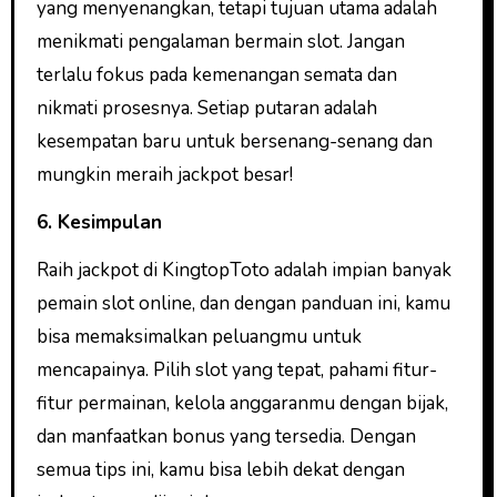
yang menyenangkan, tetapi tujuan utama adalah
menikmati pengalaman bermain slot. Jangan
terlalu fokus pada kemenangan semata dan
nikmati prosesnya. Setiap putaran adalah
kesempatan baru untuk bersenang-senang dan
mungkin meraih jackpot besar!
6. Kesimpulan
Raih jackpot di KingtopToto adalah impian banyak
pemain slot online, dan dengan panduan ini, kamu
bisa memaksimalkan peluangmu untuk
mencapainya. Pilih slot yang tepat, pahami fitur-
fitur permainan, kelola anggaranmu dengan bijak,
dan manfaatkan bonus yang tersedia. Dengan
semua tips ini, kamu bisa lebih dekat dengan