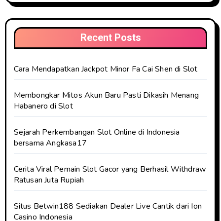
Recent Posts
Cara Mendapatkan Jackpot Minor Fa Cai Shen di Slot
Membongkar Mitos Akun Baru Pasti Dikasih Menang
Habanero di Slot
Sejarah Perkembangan Slot Online di Indonesia
bersama Angkasa17
Cerita Viral Pemain Slot Gacor yang Berhasil Withdraw
Ratusan Juta Rupiah
Situs Betwin188 Sediakan Dealer Live Cantik dari Ion
Casino Indonesia