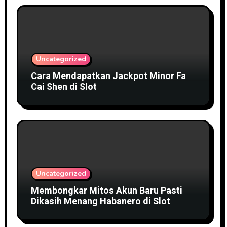
Uncategorized
Cara Mendapatkan Jackpot Minor Fa
Cai Shen di Slot
Uncategorized
Membongkar Mitos Akun Baru Pasti
Dikasih Menang Habanero di Slot