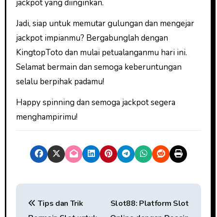
jackpot yang diinginkan.
Jadi, siap untuk memutar gulungan dan mengejar
jackpot impianmu? Bergabunglah dengan
KingtopToto dan mulai petualanganmu hari ini.
Selamat bermain dan semoga keberuntungan
selalu berpihak padamu!
Happy spinning dan semoga jackpot segera
menghampirimu!
P
Tips dan Trik
Slot88: Platform Slot
o