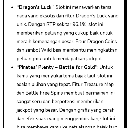
“Dragon’s Luck”
: Slot ini menawarkan tema
naga yang eksotis dan fitur Dragon’s Luck yang
unik. Dengan RTP sekitar 96.1%, slot ini
memberikan peluang yang cukup baik untuk
meraih kemenangan besar. Fitur Dragon Coins
dan simbol Wild bisa membantu meningkatkan
peluangmu untuk mendapatkan jackpot.
“Pirates’ Plenty – Battle for Gold”
: Untuk
kamu yang menyukai tema bajak laut, slot ini
adalah pilihan yang tepat. Fitur Treasure Map
dan Battle Free Spins membuat permainan ini
sangat seru dan berpotensi memberikan
jackpot yang besar. Dengan grafis yang cerah
dan efek suara yang menggembirakan, slot ini
bisa membawa kamu ke petualangan bajak laut