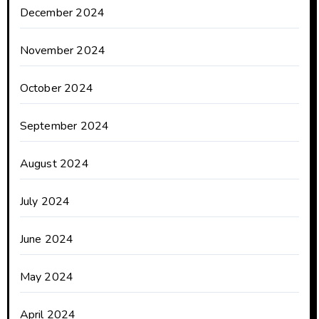
December 2024
November 2024
October 2024
September 2024
August 2024
July 2024
June 2024
May 2024
April 2024