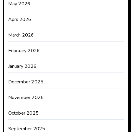
May 2026
April 2026
March 2026
February 2026
January 2026
December 2025
November 2025
October 2025
September 2025