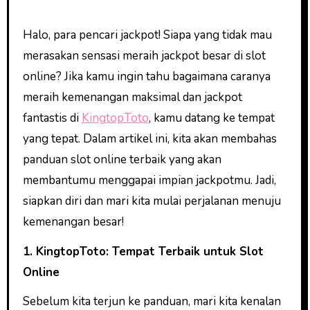
Halo, para pencari jackpot! Siapa yang tidak mau
merasakan sensasi meraih jackpot besar di slot
online? Jika kamu ingin tahu bagaimana caranya
meraih kemenangan maksimal dan jackpot
fantastis di
KingtopToto
, kamu datang ke tempat
yang tepat. Dalam artikel ini, kita akan membahas
panduan slot online terbaik yang akan
membantumu menggapai impian jackpotmu. Jadi,
siapkan diri dan mari kita mulai perjalanan menuju
kemenangan besar!
1. KingtopToto: Tempat Terbaik untuk Slot
Online
Sebelum kita terjun ke panduan, mari kita kenalan