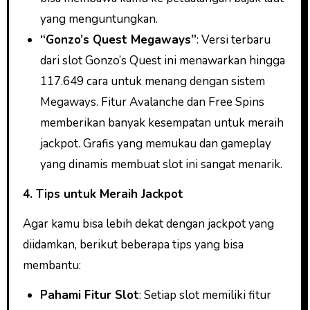
yang menguntungkan.
“Gonzo’s Quest Megaways”
: Versi terbaru
dari slot Gonzo’s Quest ini menawarkan hingga
117.649 cara untuk menang dengan sistem
Megaways. Fitur Avalanche dan Free Spins
memberikan banyak kesempatan untuk meraih
jackpot. Grafis yang memukau dan gameplay
yang dinamis membuat slot ini sangat menarik.
4. Tips untuk Meraih Jackpot
Agar kamu bisa lebih dekat dengan jackpot yang
diidamkan, berikut beberapa tips yang bisa
membantu:
Pahami Fitur Slot
: Setiap slot memiliki fitur