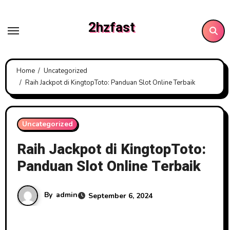
Skip
to
2hzfast
content
Home
Uncategorized
Raih Jackpot di KingtopToto: Panduan Slot Online Terbaik
Uncategorized
Raih Jackpot di KingtopToto:
Panduan Slot Online Terbaik
By
admin
September 6, 2024