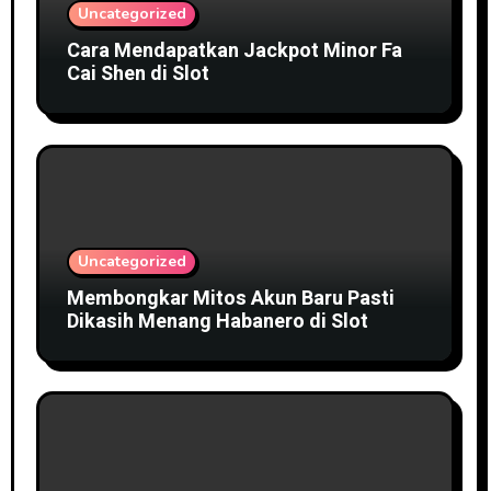
Uncategorized
Cara Mendapatkan Jackpot Minor Fa
Cai Shen di Slot
Uncategorized
Membongkar Mitos Akun Baru Pasti
Dikasih Menang Habanero di Slot