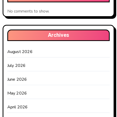
No comments to show.
Archives
August 2026
July 2026
June 2026
May 2026
April 2026