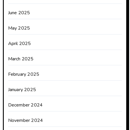
June 2025
May 2025
April 2025
March 2025
February 2025
January 2025
December 2024
November 2024