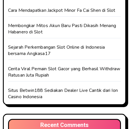
Cara Mendapatkan Jackpot Minor Fa Cai Shen di Slot
Membongkar Mitos Akun Baru Pasti Dikasih Menang
Habanero di Slot
Sejarah Perkembangan Slot Online di Indonesia
bersama Angkasa17
Cerita Viral Pemain Slot Gacor yang Berhasil Withdraw
Ratusan Juta Rupiah
Situs Betwin188 Sediakan Dealer Live Cantik dari Ion
Casino Indonesia
Recent Comments