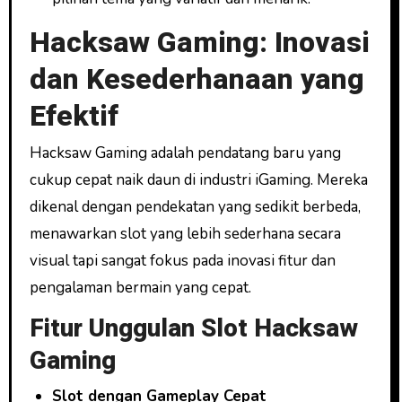
Hacksaw Gaming: Inovasi
dan Kesederhanaan yang
Efektif
Hacksaw Gaming adalah pendatang baru yang
cukup cepat naik daun di industri iGaming. Mereka
dikenal dengan pendekatan yang sedikit berbeda,
menawarkan slot yang lebih sederhana secara
visual tapi sangat fokus pada inovasi fitur dan
pengalaman bermain yang cepat.
Fitur Unggulan Slot Hacksaw
Gaming
Slot dengan Gameplay Cepat