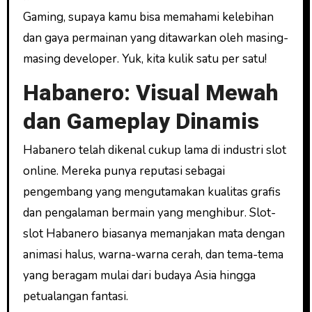
Gaming, supaya kamu bisa memahami kelebihan
dan gaya permainan yang ditawarkan oleh masing-
masing developer. Yuk, kita kulik satu per satu!
Habanero: Visual Mewah
dan Gameplay Dinamis
Habanero telah dikenal cukup lama di industri slot
online. Mereka punya reputasi sebagai
pengembang yang mengutamakan kualitas grafis
dan pengalaman bermain yang menghibur. Slot-
slot Habanero biasanya memanjakan mata dengan
animasi halus, warna-warna cerah, dan tema-tema
yang beragam mulai dari budaya Asia hingga
petualangan fantasi.