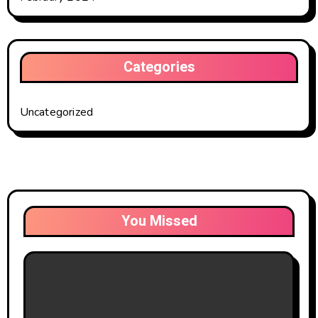
Categories
Uncategorized
You Missed