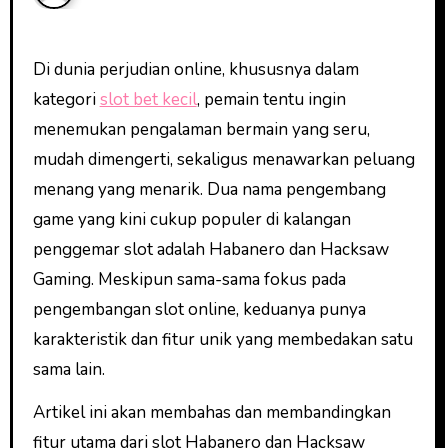
Di dunia perjudian online, khususnya dalam
kategori
slot bet kecil
, pemain tentu ingin
menemukan pengalaman bermain yang seru,
mudah dimengerti, sekaligus menawarkan peluang
menang yang menarik. Dua nama pengembang
game yang kini cukup populer di kalangan
penggemar slot adalah Habanero dan Hacksaw
Gaming. Meskipun sama-sama fokus pada
pengembangan slot online, keduanya punya
karakteristik dan fitur unik yang membedakan satu
sama lain.
Artikel ini akan membahas dan membandingkan
fitur utama dari slot Habanero dan Hacksaw