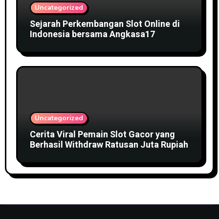
Uncategorized
Sejarah Perkembangan Slot Online di
Indonesia bersama Angkasa17
Uncategorized
Cerita Viral Pemain Slot Gacor yang
Berhasil Withdraw Ratusan Juta Rupiah