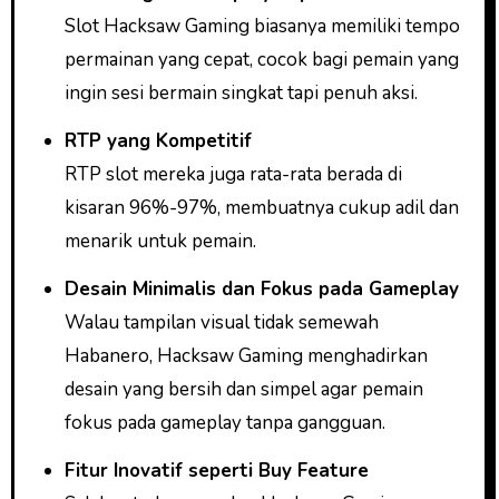
Slot Hacksaw Gaming biasanya memiliki tempo
permainan yang cepat, cocok bagi pemain yang
ingin sesi bermain singkat tapi penuh aksi.
RTP yang Kompetitif
RTP slot mereka juga rata-rata berada di
kisaran 96%-97%, membuatnya cukup adil dan
menarik untuk pemain.
Desain Minimalis dan Fokus pada Gameplay
Walau tampilan visual tidak semewah
Habanero, Hacksaw Gaming menghadirkan
desain yang bersih dan simpel agar pemain
fokus pada gameplay tanpa gangguan.
Fitur Inovatif seperti Buy Feature