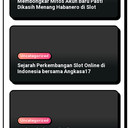
Membongkar Mitos Akun Baru Pasti
Dikasih Menang Habanero di Slot
Uncategorized
Sejarah Perkembangan Slot Online di
Indonesia bersama Angkasa17
Uncategorized