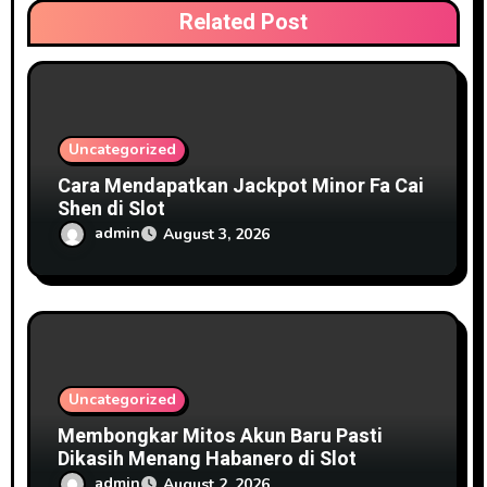
i
Related Post
o
n
Uncategorized
Cara Mendapatkan Jackpot Minor Fa Cai
Shen di Slot
admin
August 3, 2026
Uncategorized
Membongkar Mitos Akun Baru Pasti
Dikasih Menang Habanero di Slot
admin
August 2, 2026