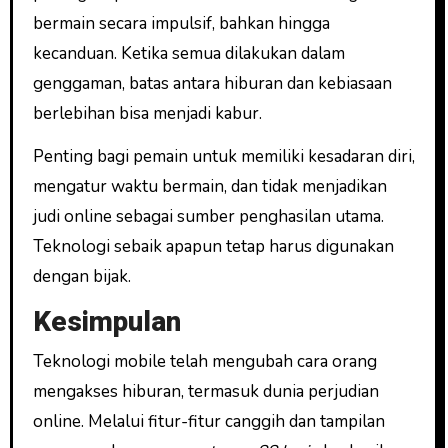
bermain secara impulsif, bahkan hingga
kecanduan. Ketika semua dilakukan dalam
genggaman, batas antara hiburan dan kebiasaan
berlebihan bisa menjadi kabur.
Penting bagi pemain untuk memiliki kesadaran diri,
mengatur waktu bermain, dan tidak menjadikan
judi online sebagai sumber penghasilan utama.
Teknologi sebaik apapun tetap harus digunakan
dengan bijak.
Kesimpulan
Teknologi mobile telah mengubah cara orang
mengakses hiburan, termasuk dunia perjudian
online. Melalui fitur-fitur canggih dan tampilan