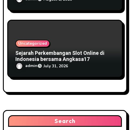
Uncategorized
Sejarah Perkembangan Slot Online di
Indonesia bersama Angkasa17
admin
July 31, 2026
Search