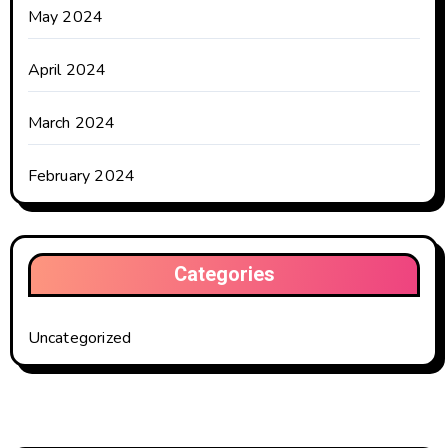
May 2024
April 2024
March 2024
February 2024
Categories
Uncategorized