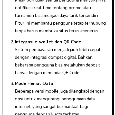
Meskipun tidak semua pengguna menyukainya,
notifikasi real-time tentang promo atau
turnamen bisa menjadi daya tarik tersendiri.
Fitur ini membantu pengguna tetap terhubung
tanpa harus membuka situs terus-menerus.
Integrasi e-wallet dan QR Code
Sistem pembayaran menjadi jauh lebih cepat
dengan integrasi dompet digital. Bahkan,
beberapa pengguna bisa melakukan deposit
hanya dengan memindai QR Code.
Mode Hemat Data
Beberapa versi mobile juga dilengkapi dengan
opsi untuk mengurangi penggunaan data
internet, yang sangat bermanfaat bagi
pengguna dengan kuota terbatas.