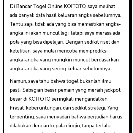
Di Bandar Togel Online KOITOTO, saya melihat
ada banyak data hasil keluaran angka sebelumnya.
Tentu saja, tidak ada yang bisa memastikan angka-
angka ini akan muncul lagi, tetapi saya merasa ada
pola yang bisa dipelajari. Dengan sedikit riset dan
ketelitian, saya mulai mencoba memprediksi
angka-angka yang mungkin muncul berdasarkan
angka-angka yang sering keluar sebelumnya.
Namun, saya tahu bahwa togel bukanlah ilmu
pasti. Sebagian besar pemain yang meraih jackpot
besar di KOITOTO seringkali mengandalkan
firasat, keberuntungan, dan sedikit strategi. Yang
terpenting, saya menyadari bahwa perjudian harus
dilakukan dengan kepala dingin, tanpa terlalu