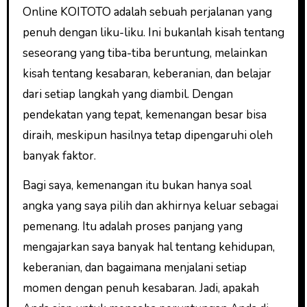
Online KOITOTO adalah sebuah perjalanan yang
penuh dengan liku-liku. Ini bukanlah kisah tentang
seseorang yang tiba-tiba beruntung, melainkan
kisah tentang kesabaran, keberanian, dan belajar
dari setiap langkah yang diambil. Dengan
pendekatan yang tepat, kemenangan besar bisa
diraih, meskipun hasilnya tetap dipengaruhi oleh
banyak faktor.
Bagi saya, kemenangan itu bukan hanya soal
angka yang saya pilih dan akhirnya keluar sebagai
pemenang. Itu adalah proses panjang yang
mengajarkan saya banyak hal tentang kehidupan,
keberanian, dan bagaimana menjalani setiap
momen dengan penuh kesabaran. Jadi, apakah