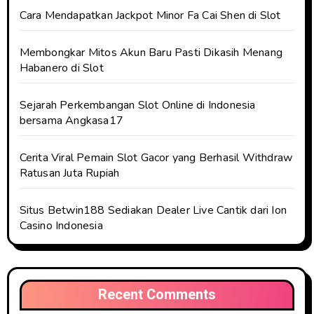
Cara Mendapatkan Jackpot Minor Fa Cai Shen di Slot
Membongkar Mitos Akun Baru Pasti Dikasih Menang
Habanero di Slot
Sejarah Perkembangan Slot Online di Indonesia
bersama Angkasa17
Cerita Viral Pemain Slot Gacor yang Berhasil Withdraw
Ratusan Juta Rupiah
Situs Betwin188 Sediakan Dealer Live Cantik dari Ion
Casino Indonesia
Recent Comments