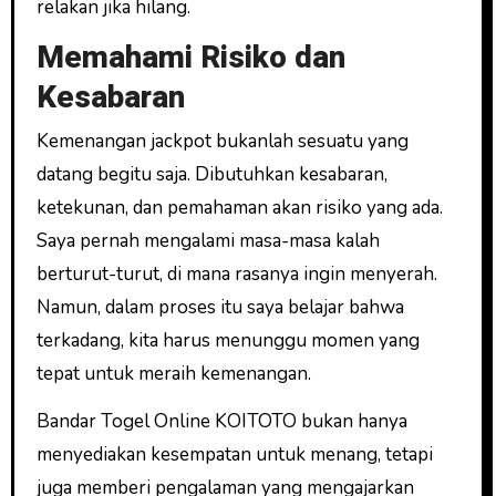
relakan jika hilang.
Memahami Risiko dan
Kesabaran
Kemenangan jackpot bukanlah sesuatu yang
datang begitu saja. Dibutuhkan kesabaran,
ketekunan, dan pemahaman akan risiko yang ada.
Saya pernah mengalami masa-masa kalah
berturut-turut, di mana rasanya ingin menyerah.
Namun, dalam proses itu saya belajar bahwa
terkadang, kita harus menunggu momen yang
tepat untuk meraih kemenangan.
Bandar Togel Online KOITOTO bukan hanya
menyediakan kesempatan untuk menang, tetapi
juga memberi pengalaman yang mengajarkan