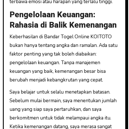
terbawa emosi atau harapan yang terlalu tinggi.
Pengelolaan Keuangan:
Rahasia di Balik Kemenangan
Keberhasilan di Bandar Togel Online KOITOTO
bukan hanya tentang angka dan ramalan. Ada satu
faktor penting yang tak boleh diabaikan:
pengelolaan keuangan. Tanpa manajemen
keuangan yang baik, kemenangan besar bisa
berubah menjadi kebangkrutan yang cepat.
Saya belajar untuk selalu menetapkan batasan.
Sebelum mulai bermain, saya menentukan jumlah
uang yang siap saya pertaruhkan, dan saya
berkomitmen untuk tidak melampaui angka itu.
Ketika kemenangan datang, saya merasa sangat