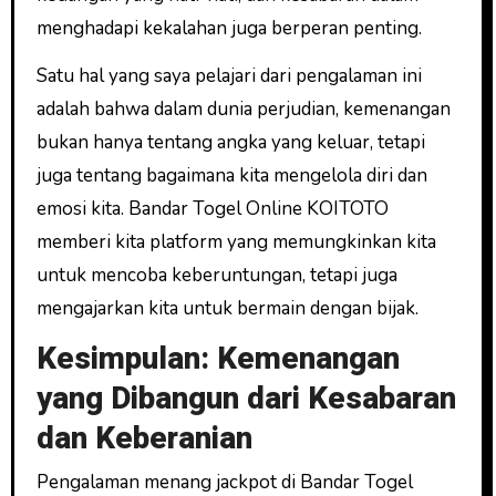
menghadapi kekalahan juga berperan penting.
Satu hal yang saya pelajari dari pengalaman ini
adalah bahwa dalam dunia perjudian, kemenangan
bukan hanya tentang angka yang keluar, tetapi
juga tentang bagaimana kita mengelola diri dan
emosi kita. Bandar Togel Online KOITOTO
memberi kita platform yang memungkinkan kita
untuk mencoba keberuntungan, tetapi juga
mengajarkan kita untuk bermain dengan bijak.
Kesimpulan: Kemenangan
yang Dibangun dari Kesabaran
dan Keberanian
Pengalaman menang jackpot di Bandar Togel