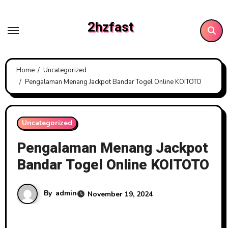
Skip
to
2hzfast
content
Home
Uncategorized
Pengalaman Menang Jackpot Bandar Togel Online KOITOTO
Uncategorized
Pengalaman Menang Jackpot
Bandar Togel Online KOITOTO
By
admin
November 19, 2024