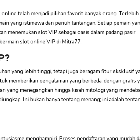
ain yang istimewa dan penuh tantangan. Setiap pemain ya
kan menemukan slot VIP sebagai oasis dalam padang pasir
bermain slot online VIP di Mitra77.
P?
an yang lebih tinggi, tetapi juga beragam fitur eksklusif y
ntuk memberikan pengalaman yang berbeda, dengan grafis 
an yang menegangkan hingga kisah mitologi yang mendeba
diungkap. Ini bukan hanya tentang menang; ini adalah tenta
n antusiasme menghampiri. Proses pendaftaran yang mudah 