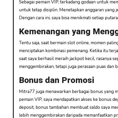
Sebagai pemain VIP, terkadang godaan untuk mem
untuk tetap disiplin. Menetapkan anggaran yang je
Dengan cara ini, saya bisa menikmati setiap putar
Kemenangan yang Meng
Tentu saja, saat bermain slot online, momen pali
menciptakan kombinasi pemenang. Ketika itu terj
saat saya berhasil meraih jackpot kecil, rasanya
menggembirakan, tetapi juga perasaan puas dan b
Bonus dan Promosi
Mitra77 juga menawarkan berbagai bonus yang 
pemain VIP, saya mendapatkan akses ke bonus de
deposit, bonus tambahan membuat saldo saya men
lebih menggembirakan daripada memanfaatkan pr