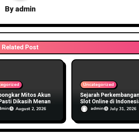
By
admin
Related Post
tegorized
Uncategorized
ongkar Mitos Akun
Sejarah Perkembanga
Pasti Dikasih Menang
Slot Online di Indonesi
ero di Slot
bersama Angkasa17
dmin
admin
August 2, 2026
July 31, 2026