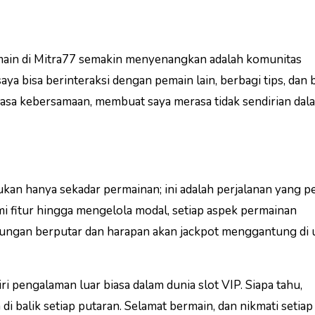
ain di Mitra77 semakin menyenangkan adalah komunitas
ya bisa berinteraksi dengan pemain lain, berbagi tips, dan b
asa kebersamaan, membuat saya merasa tidak sendirian dal
ukan hanya sekadar permainan; ini adalah perjalanan yang 
 fitur hingga mengelola modal, setiap aspek permainan
ungan berputar dan harapan akan jackpot menggantung di u
pengalaman luar biasa dalam dunia slot VIP. Siapa tahu,
alik setiap putaran. Selamat bermain, dan nikmati setiap 