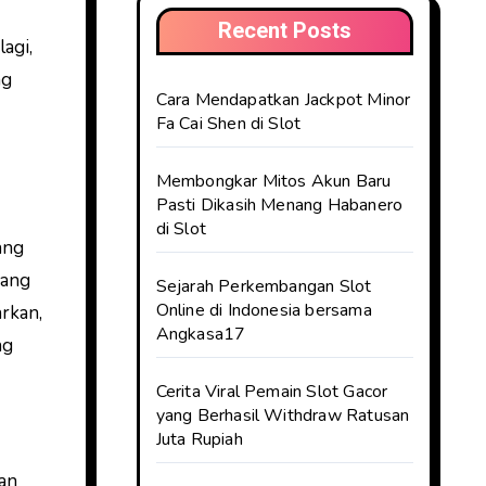
Recent Posts
ng
Cara Mendapatkan Jackpot Minor
Fa Cai Shen di Slot
Membongkar Mitos Akun Baru
Pasti Dikasih Menang Habanero
di Slot
ang
yang
Sejarah Perkembangan Slot
Online di Indonesia bersama
rkan,
Angkasa17
ng
Cerita Viral Pemain Slot Gacor
yang Berhasil Withdraw Ratusan
Juta Rupiah
dan