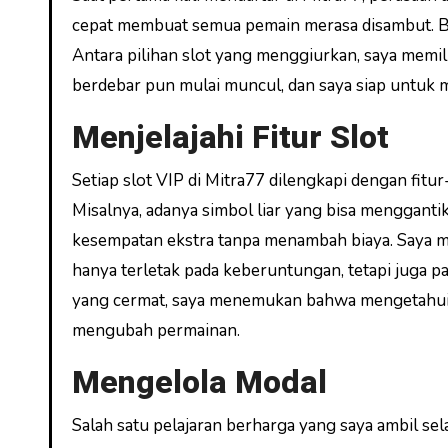
cepat membuat semua pemain merasa disambut. Beg
Antara pilihan slot yang menggiurkan, saya memil
berdebar pun mulai muncul, dan saya siap untuk 
Menjelajahi Fitur Slot
Setiap slot VIP di Mitra77 dilengkapi dengan fit
Misalnya, adanya simbol liar yang bisa menggantik
kesempatan ekstra tanpa menambah biaya. Saya 
hanya terletak pada keberuntungan, tetapi juga pa
yang cermat, saya menemukan bahwa mengetahui 
mengubah permainan.
Mengelola Modal
Salah satu pelajaran berharga yang saya ambil se