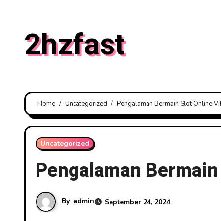
Skip
to
2hzfast
content
Home
Uncategorized
Pengalaman Bermain Slot Online VIP
Uncategorized
Pengalaman Bermain S
By
admin
September 24, 2024