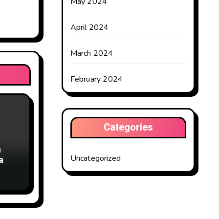
May 2024
April 2024
March 2024
February 2024
Categories
n
Uncategorized
a