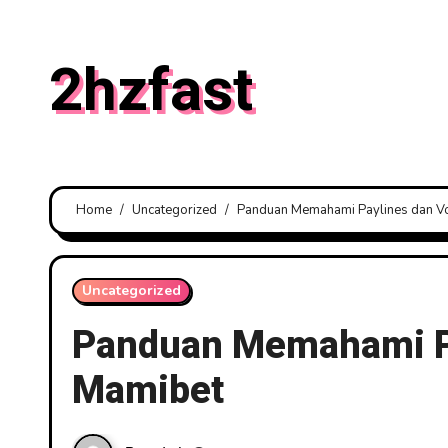
Skip
to
2hzfast
content
Home
Uncategorized
Panduan Memahami Paylines dan Vola
Uncategorized
Panduan Memahami Pay
Mamibet