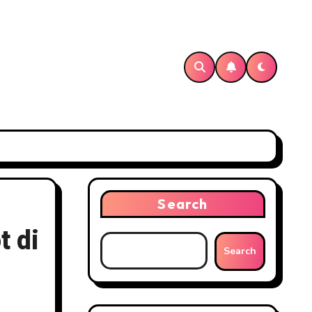
Search
t di
Search