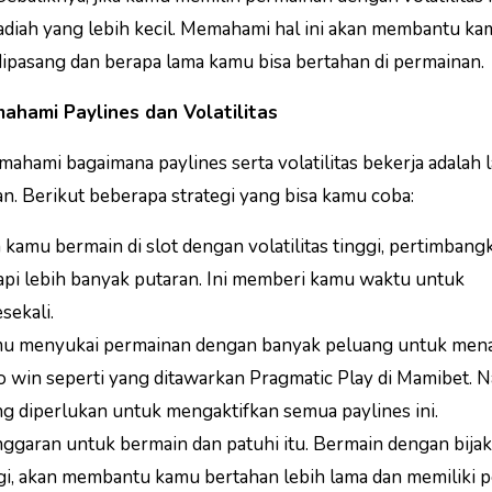
diah yang lebih kecil. Memahami hal ini akan membantu ka
ipasang dan berapa lama kamu bisa bertahan di permainan.
ahami Paylines dan Volatilitas
ahami bagaimana paylines serta volatilitas bekerja adalah 
 Berikut beberapa strategi yang bisa kamu coba:
ka kamu bermain di slot dengan volatilitas tinggi, pertimbang
api lebih banyak putaran. Ini memberi kamu waktu untuk
ekali.
amu menyukai permainan dengan banyak peluang untuk men
to win seperti yang ditawarkan Pragmatic Play di Mamibet. 
g diperlukan untuk mengaktifkan semua paylines ini.
nggaran untuk bermain dan patuhi itu. Bermain dengan bijak
ggi, akan membantu kamu bertahan lebih lama dan memiliki 