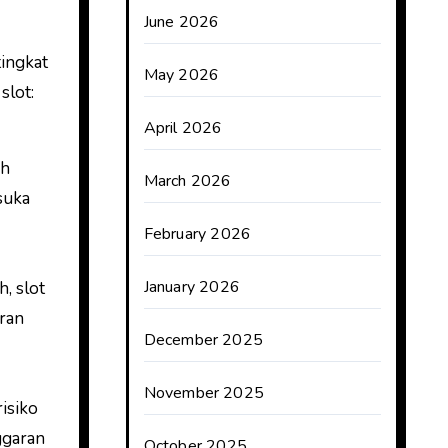
June 2026
tingkat
May 2026
slot:
April 2026
ih
March 2026
suka
February 2026
January 2026
, slot
ran
December 2025
November 2025
risiko
ggaran
October 2025