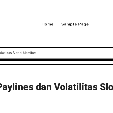
Home
Sample Page
tilitas Slot di Mamibet
lines dan Volatilitas Slo