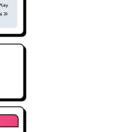
Play
ni