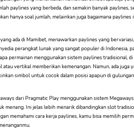
lah paylines yang berbeda, dan semakin banyak paylines, 
an hanya soal jumlah, melainkan juga bagaimana paylines i
yang ada di Mamibet, menawarkan paylines yang bervariasi,
enyedia perangkat lunak yang sangat populer di Indonesia, p
erapa permainan menggunakan sistem paylines tradisional, d
tal atau vertikal memberikan kemenangan. Namun, ada juga 
nkan simbol untuk cocok dalam posisi apapun di gulungan
egaways dari Pragmatic Play menggunakan sistem Megaways,
 menang. Ini jelas lebih menarik dibandingkan slot tradisio
ngan memahami cara kerja paylines, kamu bisa memilih perm
kemenanganmu.