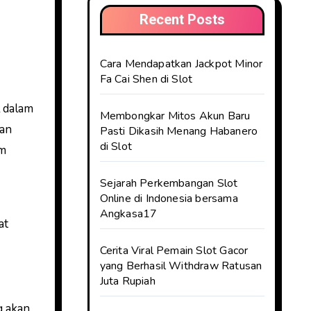
Recent Posts
Cara Mendapatkan Jackpot Minor
Fa Cai Shen di Slot
l dalam
Membongkar Mitos Akun Baru
kan
Pasti Dikasih Menang Habanero
di Slot
am
Sejarah Perkembangan Slot
Online di Indonesia bersama
Angkasa17
at
Cerita Viral Pemain Slot Gacor
yang Berhasil Withdraw Ratusan
Juta Rupiah
g akan