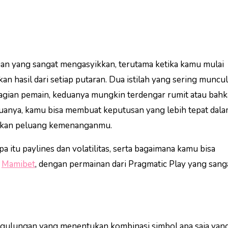
aman yang sangat mengasyikkan, terutama ketika kamu mulai
hasil dari setiap putaran. Dua istilah yang sering muncu
sebagian pemain, keduanya mungkin terdengar rumit atau bah
nya, kamu bisa membuat keputusan yang lebih tepat dal
katkan peluang kemenanganmu.
pa itu paylines dan volatilitas, serta bagaimana kamu bisa
m
Mamibet
, dengan permainan dari Pragmatic Play yang sang
da gulungan yang menentukan kombinasi simbol apa saja yan