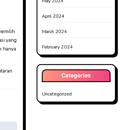
May 2024
April 2024
memilih
March 2024
asi yang
February 2024
ak hanya
utaran
Categories
Uncategorized