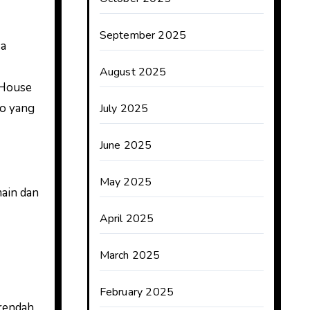
September 2025
sa
August 2025
 House
ko yang
July 2025
June 2025
May 2025
ain dan
April 2025
March 2025
February 2025
rendah,