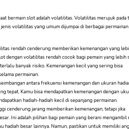
aat bermain slot adalah volatilitas. Volatilitas merujuk pada 
a jenis volatilitas yang umum dijumpai di berbagai permainan 
tilitas rendah cenderung memberikan kemenangan yang leb
Slot dengan volatilitas rendah cocok bagi pemain yang lebih 
terlalu banyak risiko. Kemenangan kecil yang sering bisa
elama permainan.
eseimbangan antara frekuensi kemenangan dan ukuran hadiah
 yang tepat. Kamu bisa mendapatkan kemenangan dengan uku
endapatkan hadiah-hadiah kecil di sepanjang permainan.
tinggi cenderung jarang memberikan kemenangan, tetapi jika
esar. Ini adalah pilihan bagi pemain yang berani mengambil 
u hadiah besar lainnya. Namun, pastikan untuk memiliki an