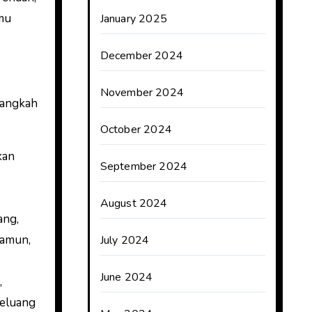
mu
January 2025
December 2024
November 2024
langkah
October 2024
kan
September 2024
August 2024
ang,
Namun,
July 2024
June 2024
,
peluang