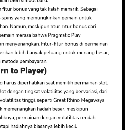
kan oleh simbol baru.
n fitur bonus yang tak kalah menarik. Sebagai
 re-spins yang memungkinkan pemain untuk
an. Namun, meskipun fitur-fitur bonus dari
 pemain merasa bahwa Pragmatic Play
n menyenangkan. Fitur-fitur bonus di permainan
erikan lebih banyak peluang untuk menang besar,
i metode pembayaran.
rn to Player)
ng harus diperhatikan saat memilih permainan slot.
t dengan tingkat volatilitas yang bervariasi, dari
olatilitas tinggi, seperti Great Rhino Megaways
uk memenangkan hadiah besar, meskipun
aliknya, permainan dengan volatilitas rendah
pi hadiahnya biasanya lebih kecil.