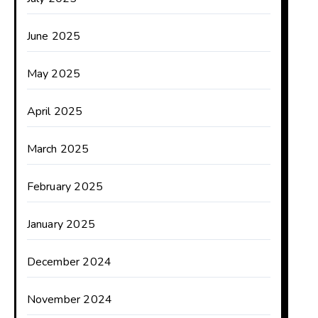
June 2025
May 2025
April 2025
March 2025
February 2025
January 2025
December 2024
November 2024