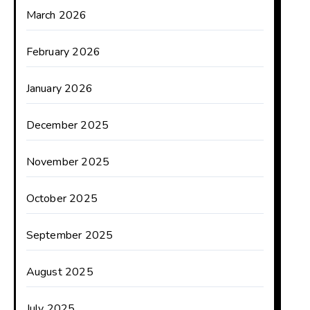
March 2026
February 2026
January 2026
December 2025
November 2025
October 2025
September 2025
August 2025
July 2025