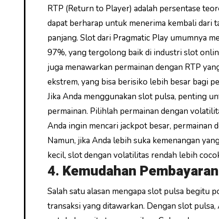
RTP (Return to Player) adalah persentase te
dapat berharap untuk menerima kembali dari 
panjang. Slot dari Pragmatic Play umumnya me
97%, yang tergolong baik di industri slot onli
juga menawarkan permainan dengan RTP yang ti
ekstrem, yang bisa berisiko lebih besar bagi 
Jika Anda menggunakan slot pulsa, penting un
permainan. Pilihlah permainan dengan volatili
Anda ingin mencari jackpot besar, permainan den
Namun, jika Anda lebih suka kemenangan yang
kecil, slot dengan volatilitas rendah lebih coco
4.
Kemudahan Pembayaran d
Salah satu alasan mengapa slot pulsa begitu 
transaksi yang ditawarkan. Dengan slot pulsa,