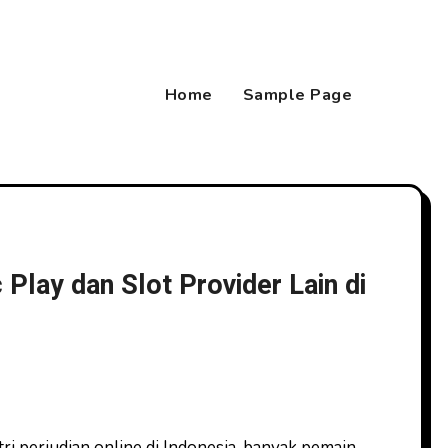
Home
Sample Page
Play dan Slot Provider Lain di
i perjudian online di Indonesia, banyak pemain