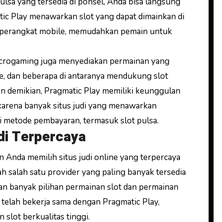
lsa yang tersedia di ponsel, Anda bisa langsung
ic Play menawarkan slot yang dapat dimainkan di
 perangkat mobile, memudahkan pemain untuk
Microgaming juga menyediakan permainan yang
e, dan beberapa di antaranya mendukung slot
 demikian, Pragmatic Play memiliki keunggulan
arena banyak situs judi yang menawarkan
metode pembayaran, termasuk slot pulsa.
di Terpercaya
n Anda memilih situs judi online yang terpercaya
lah salah satu provider yang paling banyak tersedia
kan banyak pilihan permainan slot dan permainan
g telah bekerja sama dengan Pragmatic Play,
lot berkualitas tinggi.