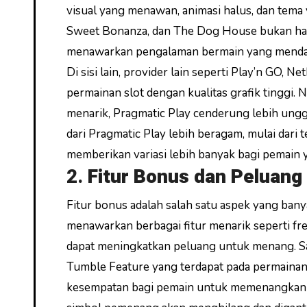
visual yang menawan, animasi halus, dan tema
Sweet Bonanza, dan The Dog House bukan hanya
menawarkan pengalaman bermain yang menda
Di sisi lain, provider lain seperti Play’n GO,
permainan slot dengan kualitas grafik tinggi.
menarik, Pragmatic Play cenderung lebih ungg
dari Pragmatic Play lebih beragam, mulai dari t
memberikan variasi lebih banyak bagi pemain y
2.
Fitur Bonus dan Peluan
Fitur bonus adalah salah satu aspek yang banya
menawarkan berbagai fitur menarik seperti fre
dapat meningkatkan peluang untuk menang. Sal
Tumble Feature yang terdapat pada permainan
kesempatan bagi pemain untuk memenangkan leb