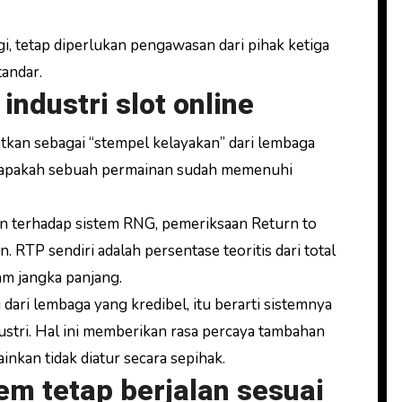
, tetap diperlukan pengawasan dari pihak ketiga
andar.
industri slot online
ratkan sebagai “stempel kelayakan” dari lembaga
a apakah sebuah permainan sudah memenuhi
an terhadap sistem RNG, pemeriksaan Return to
n. RTP sendiri adalah persentase teoritis dari total
am jangka panjang.
dari lembaga yang kredibel, itu berarti sistemnya
ustri. Hal ini memberikan rasa percaya tambahan
kan tidak diatur secara sepihak.
em tetap berjalan sesuai