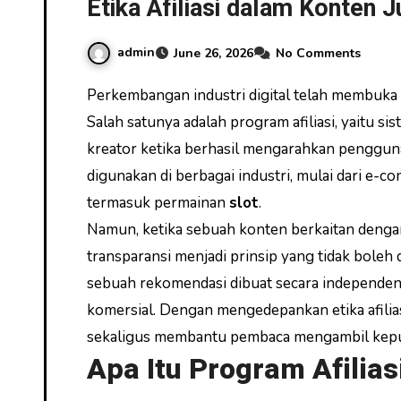
Etika Afiliasi dalam Konten J
admin
June 26, 2026
No Comments
Perkembangan industri digital telah membuka banyak peluang baru bagi para kreator konten.
Salah satunya adalah program afiliasi, yaitu 
kreator ketika berhasil mengarahkan pengguna
digunakan di berbagai industri, mulai dari e-co
termasuk permainan
slot
.
Namun, ketika sebuah konten berkaitan dengan a
transparansi menjadi prinsip yang tidak boleh
sebuah rekomendasi dibuat secara independen 
komersial. Dengan mengedepankan etika afili
sekaligus membantu pembaca mengambil keput
Apa Itu Program Afilias