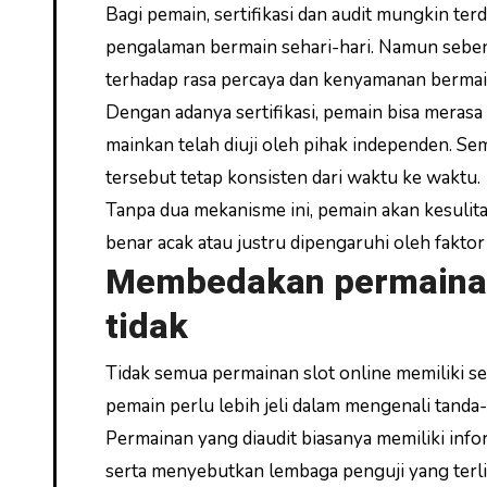
Bagi pemain, sertifikasi dan audit mungkin terd
pengalaman bermain sehari-hari. Namun seben
terhadap rasa percaya dan kenyamanan bermai
Dengan adanya sertifikasi, pemain bisa meras
mainkan telah diuji oleh pihak independen. S
tersebut tetap konsisten dari waktu ke waktu.
Tanpa dua mekanisme ini, pemain akan kesulit
benar acak atau justru dipengaruhi oleh faktor 
Membedakan permainan 
tidak
Tidak semua permainan slot online memiliki sert
pemain perlu lebih jeli dalam mengenali tanda
Permainan yang diaudit biasanya memiliki inf
serta menyebutkan lembaga penguji yang terl