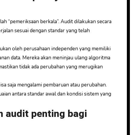
adalah “pemeriksaan berkala”. Audit dilakukan secara
rjalan sesuai dengan standar yang telah
lakukan oleh perusahaan independen yang memiliki
nan data. Mereka akan meninjau ulang algoritma
mastikan tidak ada perubahan yang merugikan
l bisa saja mengalami pembaruan atau perubahan.
uaian antara standar awal dan kondisi sistem yang
 audit penting bagi