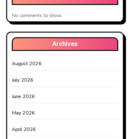
No comments to show.
Archives
August 2026
July 2026
June 2026
May 2026
April 2026