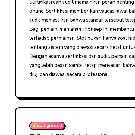
Sertifikasi dan audit memainkan peran pentin
online. Sertifikasi memberikan validasi awal 
audit memastikan bahwa standar tersebut tetap
Bagi pemain, memahami konsep ini membantu 
terhadap permainan. Slot bukan hanya soal hib
tentang sistem yang diawasi secara ketat untu
Dengan adanya sertifikasi dan audit, pemain 
yang lebih besar, sambil tetap menyadari bahw
diuji dan diawasi secara profesional.
Uncategorized