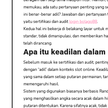
memukau, ada satu pertanyaan penting yang s
ini benar-benar adil? Jawaban dari pertanyaan 
yaitu sertifikasi dan audit
login bolago88
.
Kedua hal ini bekerja di belakang layar untuk
standar, tidak dimanipulasi, dan memberikan h
telah dirancang.
Apa itu keadilan dalam
Sebelum masuk ke sertifikasi dan audit, pent
dengan “adil” dalam konteks slot online. Keadil
yang sama dalam setiap putaran permainan, t
memengaruhi hasil.
Sistem yang digunakan biasanya berbasis Ran
yang menghasilkan angka secara acak dalam hitu
putaran ditentukan. Karena sifatnya acak, tida