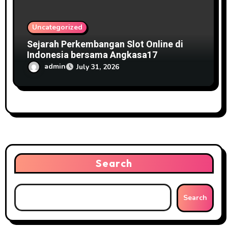
Uncategorized
Sejarah Perkembangan Slot Online di
Indonesia bersama Angkasa17
admin
July 31, 2026
Search
Search