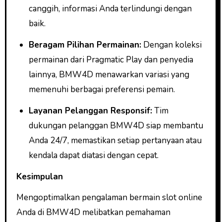
canggih, informasi Anda terlindungi dengan
baik.​
Beragam Pilihan Permainan:
Dengan koleksi
permainan dari Pragmatic Play dan penyedia
lainnya, BMW4D menawarkan variasi yang
memenuhi berbagai preferensi pemain.​
Layanan Pelanggan Responsif:
Tim
dukungan pelanggan BMW4D siap membantu
Anda 24/7, memastikan setiap pertanyaan atau
kendala dapat diatasi dengan cepat.​
Kesimpulan
Mengoptimalkan pengalaman bermain slot online
Anda di BMW4D melibatkan pemahaman