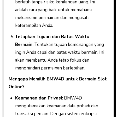
berlatih tanpa risiko kehilangan uang. Ini
adalah cara yang baik untuk memahami
mekanisme permainan dan mengasah
keterampilan Anda.
Tetapkan Tujuan dan Batas Waktu
Bermain:
Tentukan tujuan kemenangan yang
ingin Anda capai dan batas waktu bermain. Ini
akan membantu Anda tetap fokus dan
menghindari permainan berlebihan.​
Mengapa Memilih BMW4D untuk Bermain Slot
Online?
Keamanan dan Privasi:
BMW4D
mengutamakan keamanan data pribadi dan
transaksi pemain. Dengan sistem enkripsi