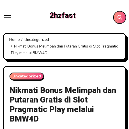
Skip
to
2hzfast
content
Home
Uncategorized
Nikmati Bonus Melimpah dan Putaran Gratis di Slot Pragmatic
Play melalui BMW4D
Uncategorized
Nikmati Bonus Melimpah dan
Putaran Gratis di Slot
Pragmatic Play melalui
BMW4D