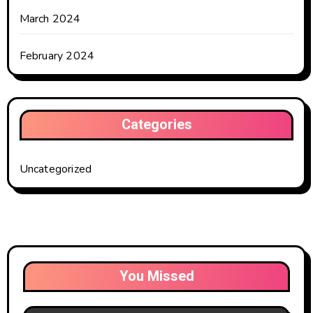
March 2024
February 2024
Categories
Uncategorized
You Missed