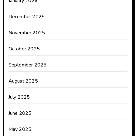
January 2026
December 2025
November 2025
October 2025
September 2025
August 2025
July 2025
June 2025
May 2025