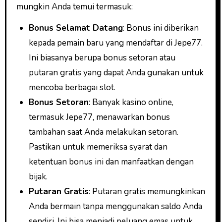
mungkin Anda temui termasuk:
Bonus Selamat Datang
: Bonus ini diberikan
kepada pemain baru yang mendaftar di Jepe77.
Ini biasanya berupa bonus setoran atau
putaran gratis yang dapat Anda gunakan untuk
mencoba berbagai slot.
Bonus Setoran
: Banyak kasino online,
termasuk Jepe77, menawarkan bonus
tambahan saat Anda melakukan setoran.
Pastikan untuk memeriksa syarat dan
ketentuan bonus ini dan manfaatkan dengan
bijak.
Putaran Gratis
: Putaran gratis memungkinkan
Anda bermain tanpa menggunakan saldo Anda
sendiri. Ini bisa menjadi peluang emas untuk