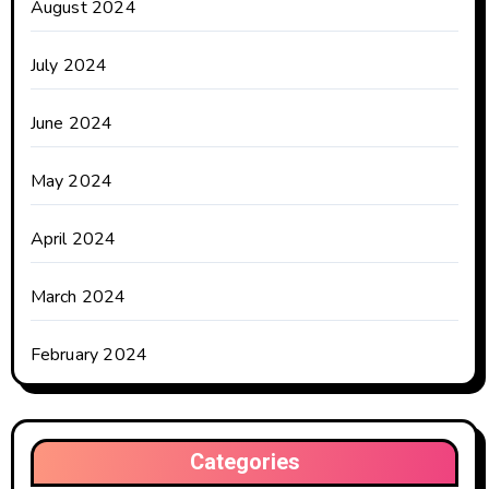
August 2024
July 2024
June 2024
May 2024
April 2024
March 2024
February 2024
Categories