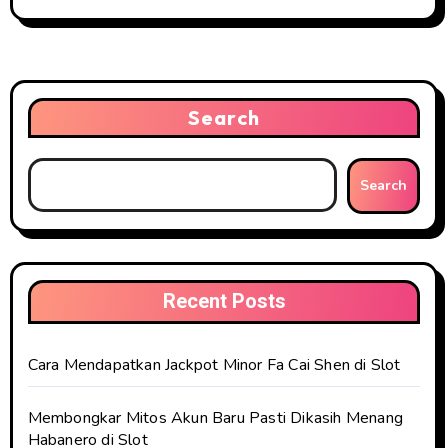
Search
Search
Recent Posts
Cara Mendapatkan Jackpot Minor Fa Cai Shen di Slot
Membongkar Mitos Akun Baru Pasti Dikasih Menang
Habanero di Slot