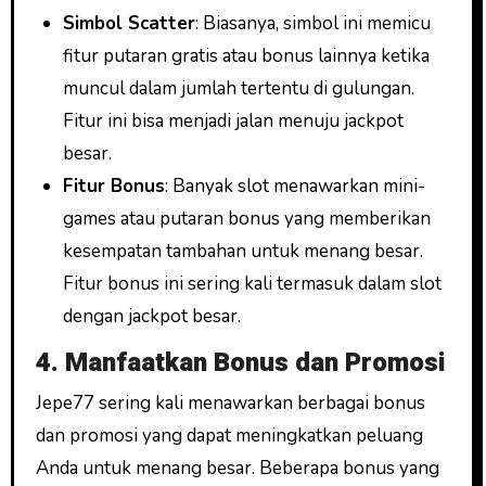
Simbol Scatter
: Biasanya, simbol ini memicu
fitur putaran gratis atau bonus lainnya ketika
muncul dalam jumlah tertentu di gulungan.
Fitur ini bisa menjadi jalan menuju jackpot
besar.
Fitur Bonus
: Banyak slot menawarkan mini-
games atau putaran bonus yang memberikan
kesempatan tambahan untuk menang besar.
Fitur bonus ini sering kali termasuk dalam slot
dengan jackpot besar.
4. Manfaatkan Bonus dan Promosi
Jepe77 sering kali menawarkan berbagai bonus
dan promosi yang dapat meningkatkan peluang
Anda untuk menang besar. Beberapa bonus yang