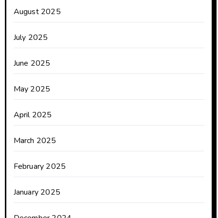
August 2025
July 2025
June 2025
May 2025
April 2025
March 2025
February 2025
January 2025
December 2024