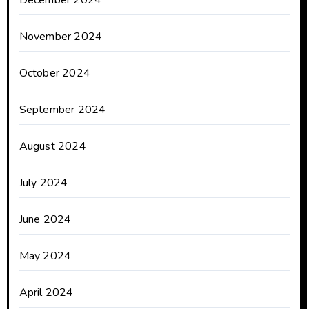
November 2024
October 2024
September 2024
August 2024
July 2024
June 2024
May 2024
April 2024