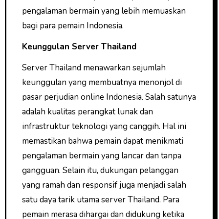
pengalaman bermain yang lebih memuaskan
bagi para pemain Indonesia.
Keunggulan Server Thailand
Server Thailand menawarkan sejumlah
keunggulan yang membuatnya menonjol di
pasar perjudian online Indonesia. Salah satunya
adalah kualitas perangkat lunak dan
infrastruktur teknologi yang canggih. Hal ini
memastikan bahwa pemain dapat menikmati
pengalaman bermain yang lancar dan tanpa
gangguan. Selain itu, dukungan pelanggan
yang ramah dan responsif juga menjadi salah
satu daya tarik utama server Thailand. Para
pemain merasa dihargai dan didukung ketika