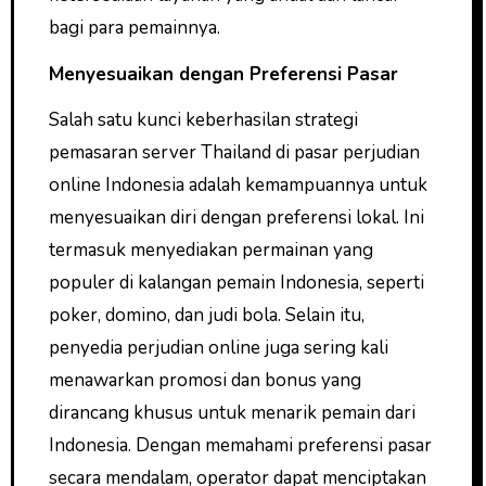
bagi para pemainnya.
Menyesuaikan dengan Preferensi Pasar
Salah satu kunci keberhasilan strategi
pemasaran server Thailand di pasar perjudian
online Indonesia adalah kemampuannya untuk
menyesuaikan diri dengan preferensi lokal. Ini
termasuk menyediakan permainan yang
populer di kalangan pemain Indonesia, seperti
poker, domino, dan judi bola. Selain itu,
penyedia perjudian online juga sering kali
menawarkan promosi dan bonus yang
dirancang khusus untuk menarik pemain dari
Indonesia. Dengan memahami preferensi pasar
secara mendalam, operator dapat menciptakan