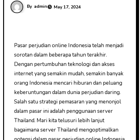
By
admin
May 17, 2024
Pasar perjudian online Indonesia telah menjadi
sorotan dalam beberapa tahun terakhir.
Dengan pertumbuhan teknologi dan akses
internet yang semakin mudah, semakin banyak
orang Indonesia mencari hiburan dan peluang
keberuntungan dalam dunia perjudian daring.
Salah satu strategi pemasaran yang menonjol
dalam pasar ini adalah penggunaan server
Thailand. Mari kita telusuri lebih lanjut
bagaimana server Thailand mengoptimalkan
potensi dalam pasar perjudian online Indonesia.