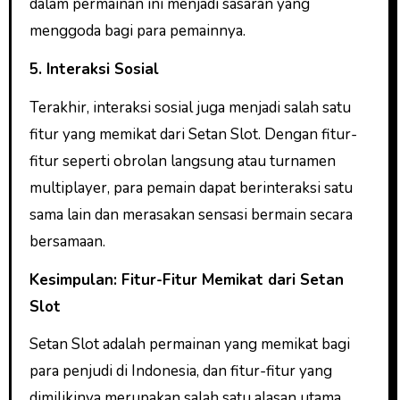
dalam permainan ini menjadi sasaran yang
menggoda bagi para pemainnya.
5. Interaksi Sosial
Terakhir, interaksi sosial juga menjadi salah satu
fitur yang memikat dari Setan Slot. Dengan fitur-
fitur seperti obrolan langsung atau turnamen
multiplayer, para pemain dapat berinteraksi satu
sama lain dan merasakan sensasi bermain secara
bersamaan.
Kesimpulan: Fitur-Fitur Memikat dari Setan
Slot
Setan Slot adalah permainan yang memikat bagi
para penjudi di Indonesia, dan fitur-fitur yang
dimilikinya merupakan salah satu alasan utama