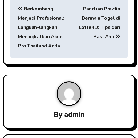
P
Berkembang
Panduan Praktis
o
Menjadi Profesional:
Bermain Togel di
s
Langkah-langkah
Lotte4D: Tips dari
t
Meningkatkan Akun
Para Ahli
Pro Thailand Anda
n
a
v
i
g
a
By
admin
t