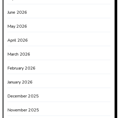
June 2026
May 2026
April 2026
March 2026
February 2026
January 2026
December 2025
November 2025