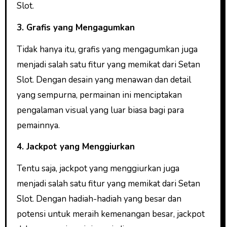
Slot.
3. Grafis yang Mengagumkan
Tidak hanya itu, grafis yang mengagumkan juga
menjadi salah satu fitur yang memikat dari Setan
Slot. Dengan desain yang menawan dan detail
yang sempurna, permainan ini menciptakan
pengalaman visual yang luar biasa bagi para
pemainnya.
4. Jackpot yang Menggiurkan
Tentu saja, jackpot yang menggiurkan juga
menjadi salah satu fitur yang memikat dari Setan
Slot. Dengan hadiah-hadiah yang besar dan
potensi untuk meraih kemenangan besar, jackpot