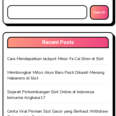
Search
Recent Posts
Cara Mendapatkan Jackpot Minor Fa Cai Shen di Slot
Membongkar Mitos Akun Baru Pasti Dikasih Menang
Habanero di Slot
Sejarah Perkembangan Slot Online di Indonesia
bersama Angkasa17
Cerita Viral Pemain Slot Gacor yang Berhasil Withdraw