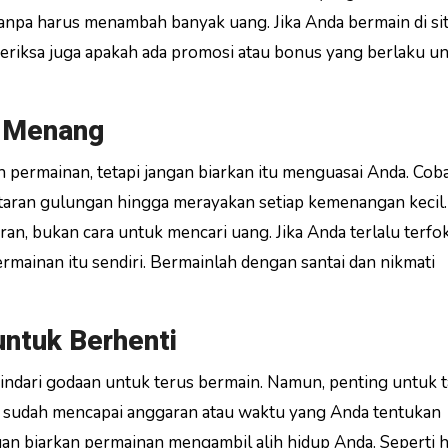
anpa harus menambah banyak uang. Jika Anda bermain di si
periksa juga apakah ada promosi atau bonus yang berlaku u
a Menang
permainan, tetapi jangan biarkan itu menguasai Anda. Cob
taran gulungan hingga merayakan setiap kemenangan kecil.
ran, bukan cara untuk mencari uang. Jika Anda terlalu terfo
rmainan itu sendiri. Bermainlah dengan santai dan nikmati
untuk Berhenti
ghindari godaan untuk terus bermain. Namun, penting untuk 
da sudah mencapai anggaran atau waktu yang Anda tentukan
ngan biarkan permainan mengambil alih hidup Anda. Seperti 