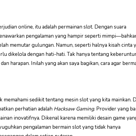
nawarkan pengalaman yang hampir seperti mimpi—bahkan
elah memutar gulungan. Namun, seperti halnya kisah cinta 
rlu dikelola dengan hati-hati. Tak hanya tentang keberuntu
dan harapan. Inilah yang akan saya bagikan, cara agar berma
k memahami sedikit tentang mesin slot yang kita mainkan. D
patkan perhatian adalah
Hacksaw Gaming
. Provider yang b
inan inovatifnya. Dikenal karena memiliki desain game yan
uguhkan pengalaman bermain slot yang tidak hanya