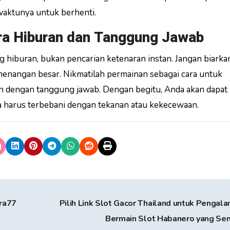
waktunya untuk berhenti.
ra Hiburan dan Tanggung Jawab
g hiburan, bukan pencarian ketenaran instan. Jangan biarkan
enangan besar. Nikmatilah permainan sebagai cara untuk
in dengan tanggung jawab. Dengan begitu, Anda akan dapat
 harus terbebani dengan tekanan atau kekecewaan.
tra77
Pilih Link Slot Gacor Thailand untuk Pengal
Bermain Slot Habanero yang Se