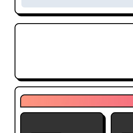
s
t
n
a
v
i
g
a
t
i
o