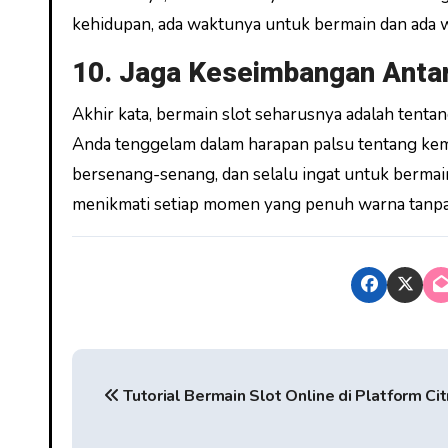
kehidupan, ada waktunya untuk bermain dan ada 
10. Jaga Keseimbangan Anta
Akhir kata, bermain slot seharusnya adalah tentan
Anda tenggelam dalam harapan palsu tentang kem
bersenang-senang, dan selalu ingat untuk berma
menikmati setiap momen yang penuh warna tanpa
P
Tutorial Bermain Slot Online di Platform Ci
o