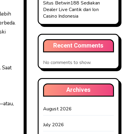
Situs Betwin188 Sediakan
Dealer Live Cantik dari Ion
lebih
Casino Indonesia
erbeda.
ski
Recent Comments
No comments to show.
 Saat
Archives
—atau,
August 2026
July 2026