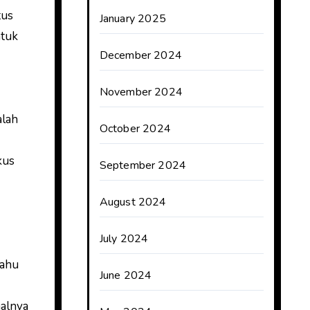
tus
January 2025
ntuk
December 2024
November 2024
alah
October 2024
kus
September 2024
August 2024
July 2024
tahu
June 2024
halnya