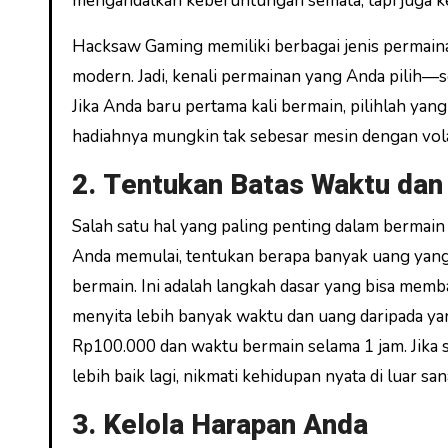
mengandalkan keberuntungan semata, tapi juga k
Hacksaw Gaming memiliki berbagai jenis permaina
modern. Jadi, kenali permainan yang Anda pilih—s
Jika Anda baru pertama kali bermain, pilihlah yan
hadiahnya mungkin tak sebesar mesin dengan volati
2. Tentukan Batas Waktu dan
Salah satu hal yang paling penting dalam bermai
Anda memulai, tentukan berapa banyak uang yang
bermain. Ini adalah langkah dasar yang bisa mem
menyita lebih banyak waktu dan uang daripada y
Rp100.000 dan waktu bermain selama 1 jam. Jika 
lebih baik lagi, nikmati kehidupan nyata di luar san
3. Kelola Harapan Anda