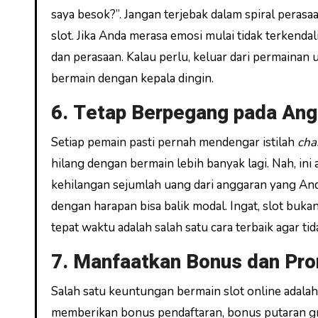
saya besok?”. Jangan terjebak dalam spiral perasa
slot. Jika Anda merasa emosi mulai tidak terkenda
dan perasaan. Kalau perlu, keluar dari permainan 
bermain dengan kepala dingin.
6. Tetap Berpegang pada An
Setiap pemain pasti pernah mendengar istilah
cha
hilang dengan bermain lebih banyak lagi. Nah, ini
kehilangan sejumlah uang dari anggaran yang Anda
dengan harapan bisa balik modal. Ingat, slot buka
tepat waktu adalah salah satu cara terbaik agar 
7. Manfaatkan Bonus dan Pr
Salah satu keuntungan bermain slot online adalah
memberikan bonus pendaftaran, bonus putaran grat