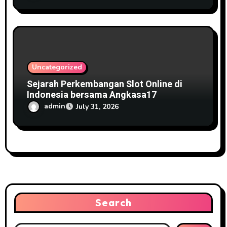
Uncategorized
Sejarah Perkembangan Slot Online di
Indonesia bersama Angkasa17
admin
July 31, 2026
Search