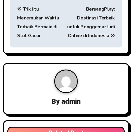
P
Trik Jitu
BeruangPlay:
o
Menemukan Waktu
Destinasi Terbaik
s
Terbaik Bermain di
untuk Penggemar Judi
t
Slot Gacor
Online di Indonesia
n
a
v
i
g
By
admin
a
t