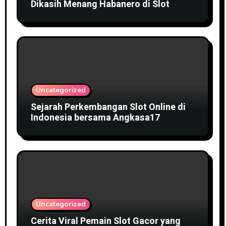
Dikasih Menang Habanero di Slot
Uncategorized
Sejarah Perkembangan Slot Online di
Indonesia bersama Angkasa17
Uncategorized
Cerita Viral Pemain Slot Gacor yang