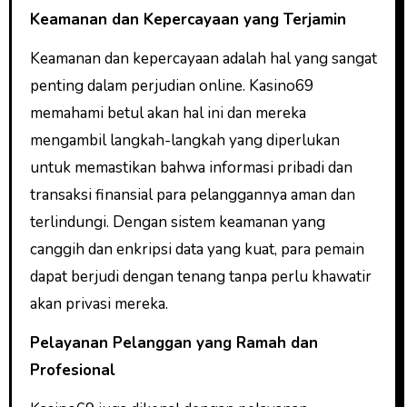
Keamanan dan Kepercayaan yang Terjamin
Keamanan dan kepercayaan adalah hal yang sangat
penting dalam perjudian online. Kasino69
memahami betul akan hal ini dan mereka
mengambil langkah-langkah yang diperlukan
untuk memastikan bahwa informasi pribadi dan
transaksi finansial para pelanggannya aman dan
terlindungi. Dengan sistem keamanan yang
canggih dan enkripsi data yang kuat, para pemain
dapat berjudi dengan tenang tanpa perlu khawatir
akan privasi mereka.
Pelayanan Pelanggan yang Ramah dan
Profesional