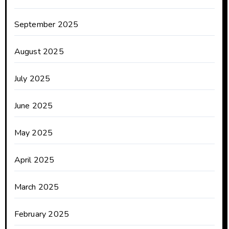
September 2025
August 2025
July 2025
June 2025
May 2025
April 2025
March 2025
February 2025