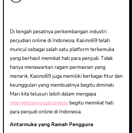
Di tengah pesatnya perkembangan industri
perjudian online di Indonesia, Kasino69 telah
muncul sebagai salah satu platform terkemuka
yang berhasil memikat hati para penjudi. Tidak
hanya menawarkan ragam permainan yang
menarik, Kasino69 juga memiliki berbagai fitur dan
keunggulan yang membuatnya begitu diminati.
Mari kita telusuri lebih dalam mengapa
internetisseriousbusiness
begitu memikat hati
para penjudi online di Indonesia.
Antarmuka yang Ramah Pengguna