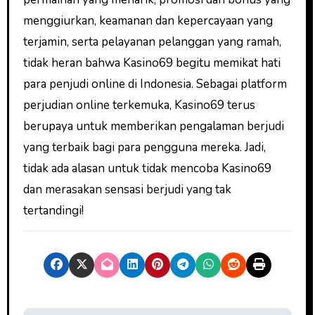
menggiurkan, keamanan dan kepercayaan yang
terjamin, serta pelayanan pelanggan yang ramah,
tidak heran bahwa Kasino69 begitu memikat hati
para penjudi online di Indonesia. Sebagai platform
perjudian online terkemuka, Kasino69 terus
berupaya untuk memberikan pengalaman berjudi
yang terbaik bagi para pengguna mereka. Jadi,
tidak ada alasan untuk tidak mencoba Kasino69
dan merasakan sensasi berjudi yang tak
tertandingi!