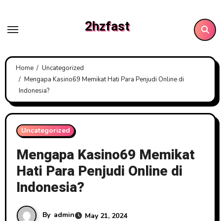
Skip
to
2hzfast
content
Home
Uncategorized
Mengapa Kasino69 Memikat Hati Para Penjudi Online di
Indonesia?
Uncategorized
Mengapa Kasino69 Memikat
Hati Para Penjudi Online di
Indonesia?
By
admin
May 21, 2024