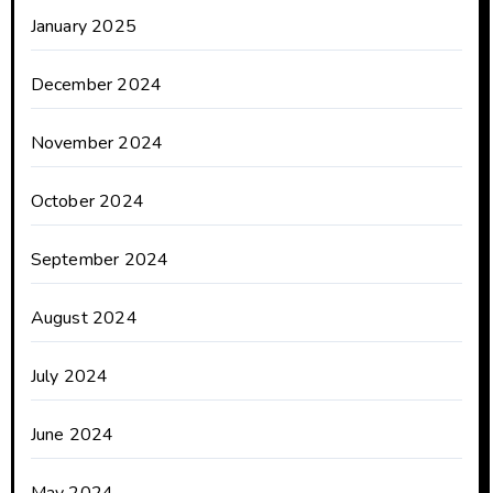
January 2025
December 2024
November 2024
October 2024
September 2024
August 2024
July 2024
June 2024