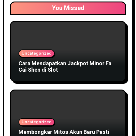
You Missed
Uncategorized
Cara Mendapatkan Jackpot Minor Fa
Cai Shen di Slot
Uncategorized
Membongkar Mitos Akun Baru Pasti