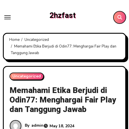
Skip
to
2hzfast
content
Home
Uncategorized
Memahami Etika Berjudi di Odin77: Menghargai Fair Play dan
Tanggung Jawab
Uncategorized
Memahami Etika Berjudi di
Odin77: Menghargai Fair Play
dan Tanggung Jawab
By
admin
May 18, 2024