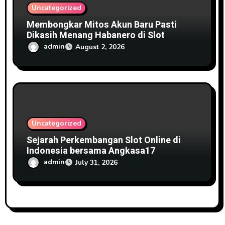
Uncategorized
Membongkar Mitos Akun Baru Pasti
Dikasih Menang Habanero di Slot
admin
August 2, 2026
Uncategorized
Sejarah Perkembangan Slot Online di
Indonesia bersama Angkasa17
admin
July 31, 2026