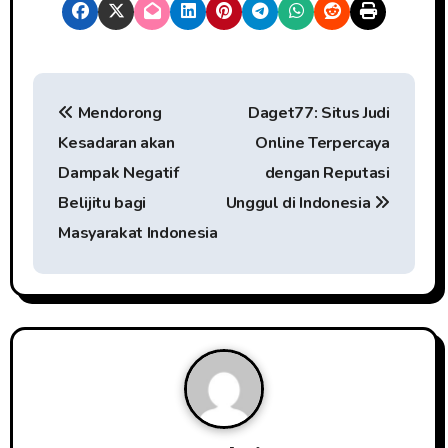
P
Mendorong
Daget77: Situs Judi
o
Kesadaran akan
Online Terpercaya
s
Dampak Negatif
dengan Reputasi
t
Belijitu bagi
Unggul di Indonesia
Masyarakat Indonesia
n
a
v
i
g