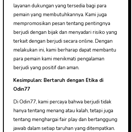
layanan dukungan yang tersedia bagi para
pemain yang membutuhkannya. Kami juga
mempromosikan pesan tentang pentingnya
berjudi dengan bijak dan menyadari risiko yang
terkait dengan berjudi secara online. Dengan
melakukan ini, kami berharap dapat membantu
para pemain kami menikmati pengalaman
berjudi yang positif dan aman.
Kesimpulan: Bertaruh dengan Etika di
Odin77
Di Odin77, kami percaya bahwa berjudi tidak
hanya tentang menang atau kalah, tetapi juga
tentang menghargai fair play dan bertanggung
jawab dalam setiap taruhan yang ditempatkan.