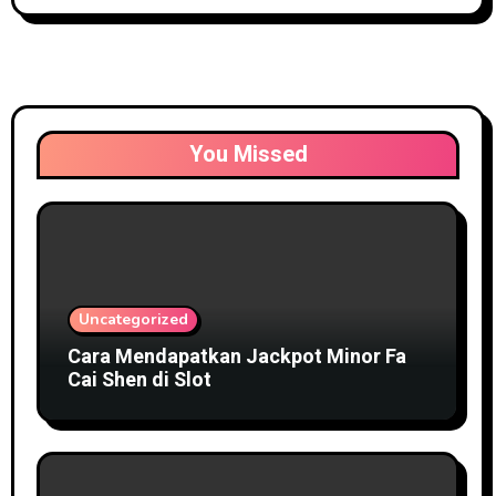
You Missed
Uncategorized
Cara Mendapatkan Jackpot Minor Fa
Cai Shen di Slot