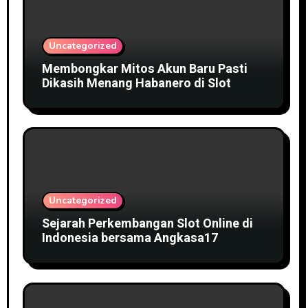
Uncategorized
Membongkar Mitos Akun Baru Pasti
Dikasih Menang Habanero di Slot
Uncategorized
Sejarah Perkembangan Slot Online di
Indonesia bersama Angkasa17