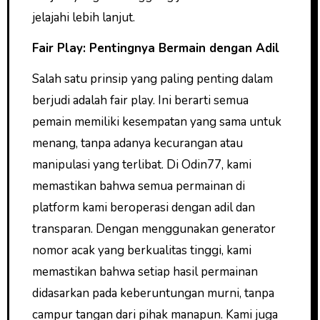
jelajahi lebih lanjut.
Fair Play: Pentingnya Bermain dengan Adil
Salah satu prinsip yang paling penting dalam
berjudi adalah fair play. Ini berarti semua
pemain memiliki kesempatan yang sama untuk
menang, tanpa adanya kecurangan atau
manipulasi yang terlibat. Di Odin77, kami
memastikan bahwa semua permainan di
platform kami beroperasi dengan adil dan
transparan. Dengan menggunakan generator
nomor acak yang berkualitas tinggi, kami
memastikan bahwa setiap hasil permainan
didasarkan pada keberuntungan murni, tanpa
campur tangan dari pihak manapun. Kami juga