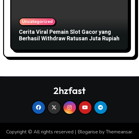
Uncategorized
Cerita Viral Pemain Slot Gacor yang
Berhasil Withdraw Ratusan Juta Rupiah
2hzfast
Copyright © All rights reserved
|
Blogarise
by
Themeansar
.