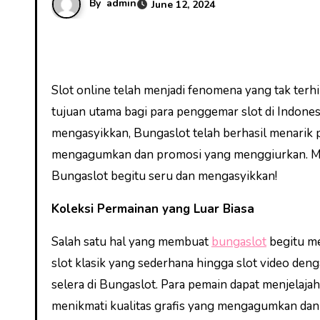
By
admin
June 12, 2024
Slot online telah menjadi fenomena yang tak terh
tujuan utama bagi para penggemar slot di Indone
mengasyikkan, Bungaslot telah berhasil menarik 
mengagumkan dan promosi yang menggiurkan. Mari 
Bungaslot begitu seru dan mengasyikkan!
Koleksi Permainan yang Luar Biasa
Salah satu hal yang membuat
bungaslot
begitu me
slot klasik yang sederhana hingga slot video den
selera di Bungaslot. Para pemain dapat menjelajah
menikmati kualitas grafis yang mengagumkan dan 