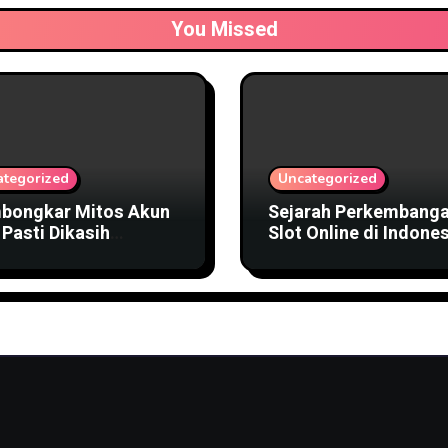
You Missed
ategorized
Uncategorized
ongkar Mitos Akun
Sejarah Perkembang
 Pasti Dikasih
Slot Online di Indone
ng Habanero di Slot
bersama Angkasa17