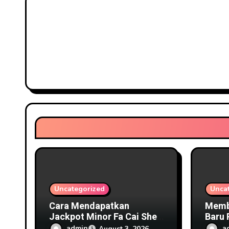
a
v
i
g
a
t
i
o
n
Uncategorized
Unca
Cara Mendapatkan
Memb
Jackpot Minor Fa Cai Shen
Baru 
di Slot
Haban
admin
a
August 3, 2026