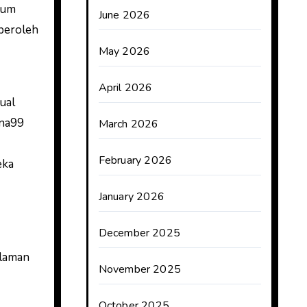
rum
June 2026
mperoleh
May 2026
April 2026
ual
una99
March 2026
February 2026
eka
January 2026
December 2025
alaman
November 2025
October 2025