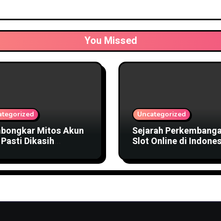
You Missed
ategorized
Uncategorized
ongkar Mitos Akun
Sejarah Perkembang
 Pasti Dikasih
Slot Online di Indone
ng Habanero di Slot
bersama Angkasa17