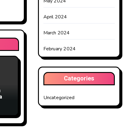
May 2024
April 2024
March 2024
February 2024
Categories
n
a
Uncategorized