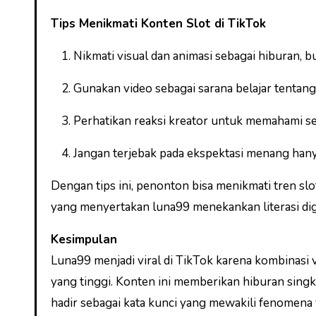
Tips Menikmati Konten Slot di TikTok
Nikmati visual dan animasi sebagai hiburan, b
Gunakan video sebagai sarana belajar tentan
Perhatikan reaksi kreator untuk memahami sen
Jangan terjebak pada ekspektasi menang hany
Dengan tips ini, penonton bisa menikmati tren sl
yang menyertakan luna99 menekankan literasi digi
Kesimpulan
Luna99 menjadi viral di TikTok karena kombinasi vi
yang tinggi. Konten ini memberikan hiburan singkat
hadir sebagai kata kunci yang mewakili fenomena v