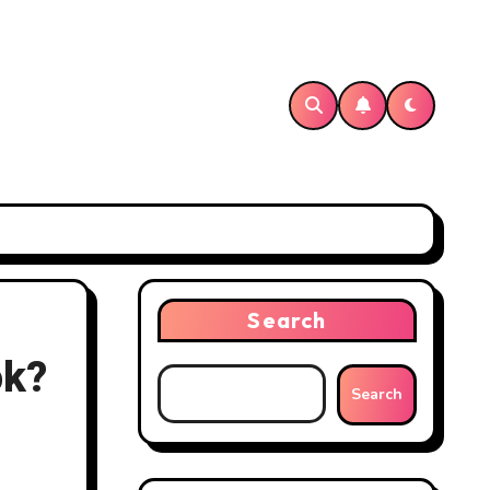
Search
ok?
Search