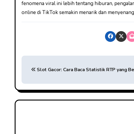
fenomena viral ini lebih tentang hiburan, pengal
online di TikTok semakin menarik dan menyenang
P
Slot Gacor: Cara Baca Statistik RTP yang B
o
s
t
n
a