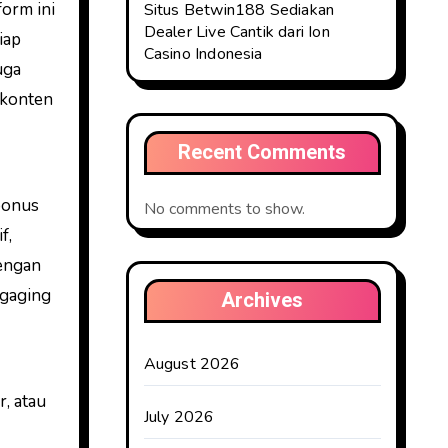
form ini
Situs Betwin188 Sediakan
Dealer Live Cantik dari Ion
iap
Casino Indonesia
uga
 konten
Recent Comments
bonus
No comments to show.
f,
dengan
ngaging
Archives
August 2026
r, atau
July 2026