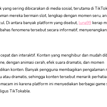
man mereka bermain slot, lengkap dengan momen seru, an
ul. Di antara banyak platform yang disebut,
luna99
kerap m
membahas fenomena tersebut secara informatif, menyenangkan
cepat dan interaktif. Konten yang menghibur dan mudah di
line, dengan animasi cerah, efek suara dramatis, dan momen
jadikan konten. Banyak pengguna membagikan pengalaman 
u atau dramatis, sehingga konten tersebut menarik perhati
macam ini karena platform ini menyediakan berbagai game 
ligus TikTokable.