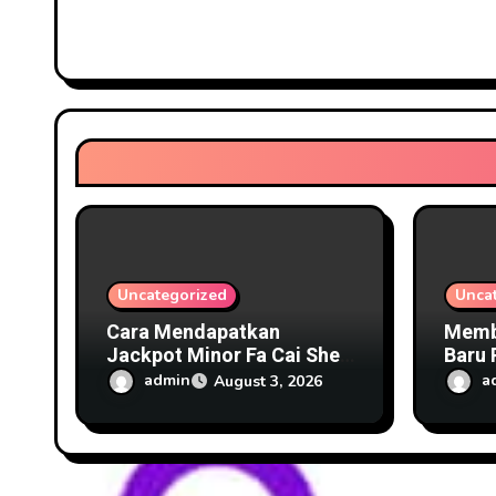
v
i
g
a
t
i
o
Uncategorized
Unca
n
Cara Mendapatkan
Memb
Jackpot Minor Fa Cai Shen
Baru 
di Slot
Haban
admin
a
August 3, 2026