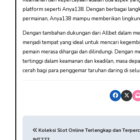
platform seperti Anya138. Dengan berbagai lang
permainan, Anya138 mampu memberikan lingkungan
Dengan tambahan dukungan dari Allbet dalam meny
menjadi tempat yang ideal untuk mencari kegembi
pemain merasa dihargai dan dilindungi. Dengan 
tertinggi dalam keamanan dan keadilan, masa depa
cerah bagi para penggemar taruhan daring di selu
P
Koleksi Slot Online Terlengkap dan Terperc
o
JNT777