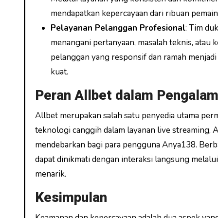
mendapatkan kepercayaan dari ribuan pemain 
Pelayanan Pelanggan Profesional
: Tim du
menangani pertanyaan, masalah teknis, atau 
pelanggan yang responsif dan ramah menjadi
kuat.
Peran Allbet dalam Pengalam
Allbet merupakan salah satu penyedia utama per
teknologi canggih dalam layanan live streaming,
mendebarkan bagi para pengguna Anya138. Berbagai
dapat dinikmati dengan interaksi langsung melalu
menarik.
Kesimpulan
Keamanan dan kepercayaan adalah dua aspek yang t