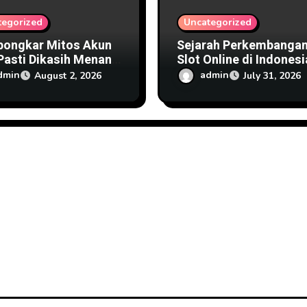
tegorized
Uncategorized
ongkar Mitos Akun
Sejarah Perkembanga
Pasti Dikasih Menang
Slot Online di Indonesi
ero di Slot
bersama Angkasa17
dmin
admin
August 2, 2026
July 31, 2026