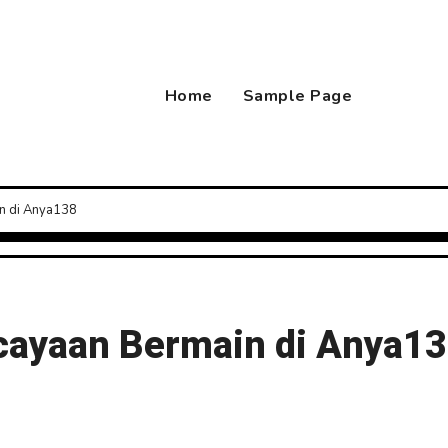
Home
Sample Page
n di Anya138
ayaan Bermain di Anya1