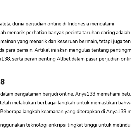
alela, dunia perjudian online di Indonesia mengalami
ah menarik perhatian banyak pecinta taruhan daring adalah
ermainan yang menarik dan keseruan bermain, tetapi juga te
 para pemain. Artikel ini akan mengulas tentang pentingn
38, serta peran penting Allbet dalam pasar perjudian onli
38
dalam pengalaman berjudi online. Anya138 memahami betu
 telah melakukan berbagai langkah untuk memastikan bahwa
 Beberapa langkah keamanan yang diterapkan di Anya138 me
ggunakan teknologi enkripsi tingkat tinggi untuk melindu