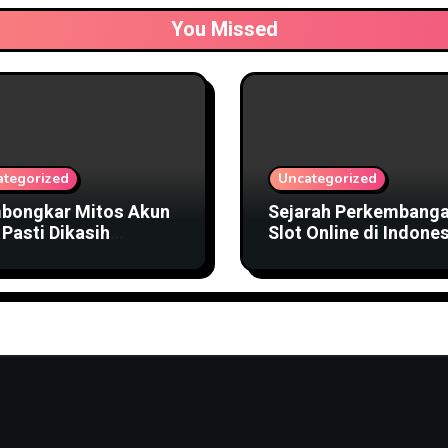
You Missed
ategorized
Uncategorized
ongkar Mitos Akun
Sejarah Perkembang
 Pasti Dikasih
Slot Online di Indone
ng Habanero di Slot
bersama Angkasa17