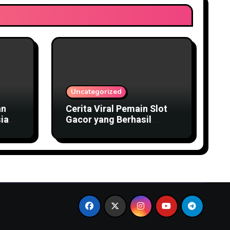
Uncategorized
an
Cerita Viral Pemain Slot
sia
Gacor yang Berhasil
Withdraw Ratusan Juta
Rupiah