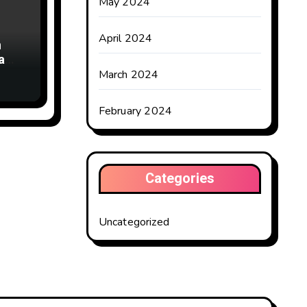
May 2024
April 2024
n
a
March 2024
February 2024
Categories
Uncategorized