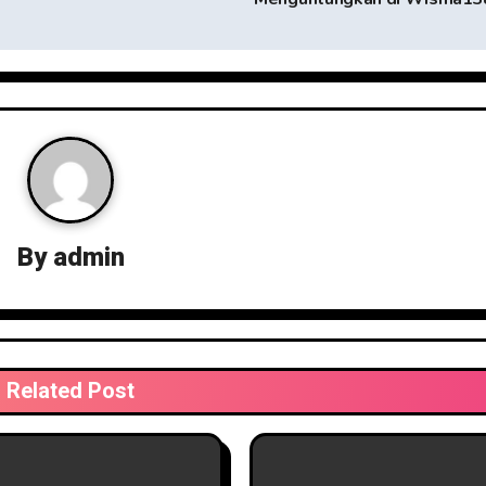
By
admin
Related Post