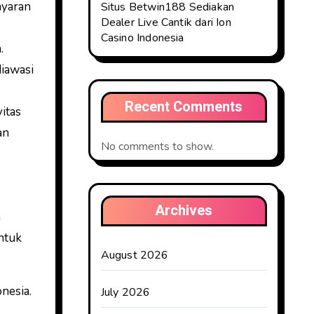
ayaran
Situs Betwin188 Sediakan
Dealer Live Cantik dari Ion
Casino Indonesia
.
diawasi
Recent Comments
vitas
an
No comments to show.
Archives
n
ntuk
August 2026
nesia.
July 2026