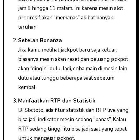
jam 8 hingga 11 malam. Ini karena mesin slot
progresif akan “memanas” akibat banyak
taruhan.
Setelah Bonanza
Jika kamu melihat jackpot baru saja keluar,
biasanya mesin akan reset dan peluang jackpot
akan “dingin” dulu. Jadi, coba main di mesin lain
dulu atau tunggu beberapa saat sebelum
kembali.
Manfaatkan RTP dan Statistik
Di Sbctoto, ada fitur statistik dan RTP live yang
bisa jadi indikator mesin sedang “panas”. Kalau
RTP sedang tinggi, itu bisa jadi saat yang tepat
untuk mengejar jackpot.