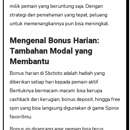
milik pemain yang beruntung saja. Dengan
strategi dan pemahaman yang tepat, peluang
untuk memenangkannya pun bisa meningkat.
Mengenal Bonus Harian:
Tambahan Modal yang
Membantu
Bonus harian di Sbctoto adalah hadiah yang
diberikan setiap hari kepada pemain aktif.
Bentuknya bermacam-macam: bisa berupa
cashback dari kerugian, bonus deposit, hingga free
spin yang bisa langsung digunakan di game Spinix
favoritmu.
Bonus ini dirancang agar pemain bisa terus