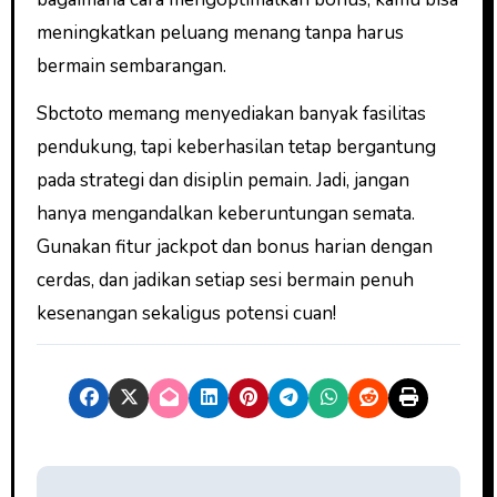
meningkatkan peluang menang tanpa harus
bermain sembarangan.
Sbctoto memang menyediakan banyak fasilitas
pendukung, tapi keberhasilan tetap bergantung
pada strategi dan disiplin pemain. Jadi, jangan
hanya mengandalkan keberuntungan semata.
Gunakan fitur jackpot dan bonus harian dengan
cerdas, dan jadikan setiap sesi bermain penuh
kesenangan sekaligus potensi cuan!
P