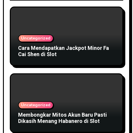
Uncategorized
Cara Mendapatkan Jackpot Minor Fa
Cai Shen di Slot
Uncategorized
Membongkar Mitos Akun Baru Pasti
Dikasih Menang Habanero di Slot