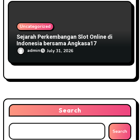
Uncategorized
Sejarah Perkembangan Slot Online di
Indonesia bersama Angkasa17
admin
July 31, 2026
Search
Search