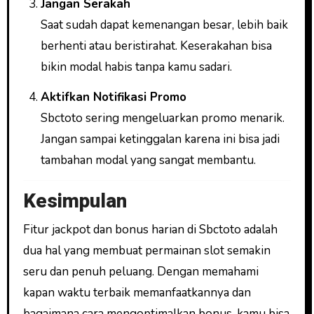
Jangan Serakah
Saat sudah dapat kemenangan besar, lebih baik
berhenti atau beristirahat. Keserakahan bisa
bikin modal habis tanpa kamu sadari.
Aktifkan Notifikasi Promo
Sbctoto sering mengeluarkan promo menarik.
Jangan sampai ketinggalan karena ini bisa jadi
tambahan modal yang sangat membantu.
Kesimpulan
Fitur jackpot dan bonus harian di Sbctoto adalah
dua hal yang membuat permainan slot semakin
seru dan penuh peluang. Dengan memahami
kapan waktu terbaik memanfaatkannya dan
bagaimana cara mengoptimalkan bonus, kamu bisa