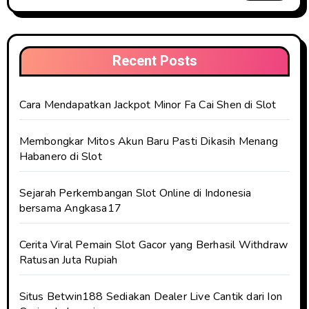
Recent Posts
Cara Mendapatkan Jackpot Minor Fa Cai Shen di Slot
Membongkar Mitos Akun Baru Pasti Dikasih Menang
Habanero di Slot
Sejarah Perkembangan Slot Online di Indonesia
bersama Angkasa17
Cerita Viral Pemain Slot Gacor yang Berhasil Withdraw
Ratusan Juta Rupiah
Situs Betwin188 Sediakan Dealer Live Cantik dari Ion