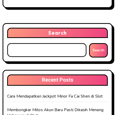
Search
Search
Recent Posts
Cara Mendapatkan Jackpot Minor Fa Cai Shen di Slot
Membongkar Mitos Akun Baru Pasti Dikasih Menang