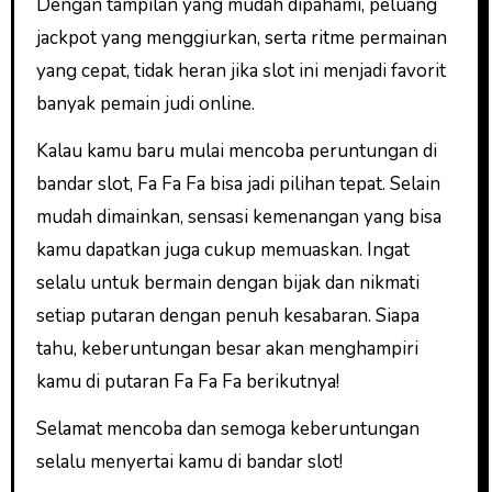
Dengan tampilan yang mudah dipahami, peluang
jackpot yang menggiurkan, serta ritme permainan
yang cepat, tidak heran jika slot ini menjadi favorit
banyak pemain judi online.
Kalau kamu baru mulai mencoba peruntungan di
bandar slot, Fa Fa Fa bisa jadi pilihan tepat. Selain
mudah dimainkan, sensasi kemenangan yang bisa
kamu dapatkan juga cukup memuaskan. Ingat
selalu untuk bermain dengan bijak dan nikmati
setiap putaran dengan penuh kesabaran. Siapa
tahu, keberuntungan besar akan menghampiri
kamu di putaran Fa Fa Fa berikutnya!
Selamat mencoba dan semoga keberuntungan
selalu menyertai kamu di bandar slot!