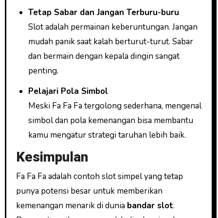
Tetap Sabar dan Jangan Terburu-buru
Slot adalah permainan keberuntungan. Jangan
mudah panik saat kalah berturut-turut. Sabar
dan bermain dengan kepala dingin sangat
penting.
Pelajari Pola Simbol
Meski Fa Fa Fa tergolong sederhana, mengenal
simbol dan pola kemenangan bisa membantu
kamu mengatur strategi taruhan lebih baik.
Kesimpulan
Fa Fa Fa adalah contoh slot simpel yang tetap
punya potensi besar untuk memberikan
kemenangan menarik di dunia
bandar slot
.