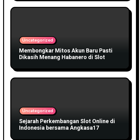
Uncategorized
Membongkar Mitos Akun Baru Pasti
Dikasih Menang Habanero di Slot
Uncategorized
Sejarah Perkembangan Slot Online di
Indonesia bersama Angkasa17