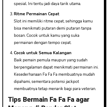
spesial. Ini tentu jadi daya tarik utama.
Ritme Permainan Cepat
Slot ini memiliki ritme cepat, sehingga kamu
bisa menikmati putaran demi putaran tanpa
bosan. Cocok untuk kamu yang suka
permainan dengan tempo cepat.
Cocok untuk Semua Kalangan
Baik pemain pemula maupun yang sudah
berpengalaman dapat menikmati permainan ini.
Kesederhanaan Fa Fa Fa membuatnya mudah
dipahami, sementara potensi jackpot
membuatnya tetap menarik bagi para veteran.
Tips Bermain Fa Fa Fa agar