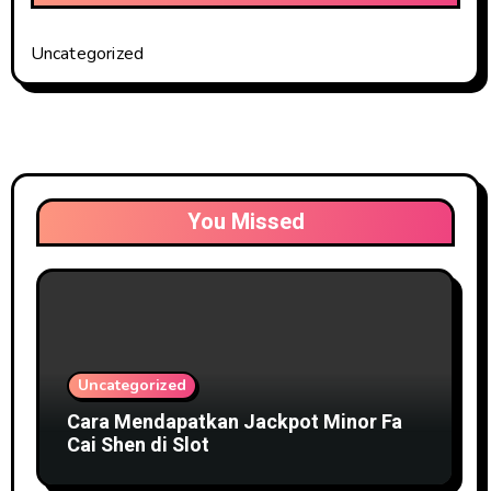
Uncategorized
You Missed
Uncategorized
Cara Mendapatkan Jackpot Minor Fa
Cai Shen di Slot