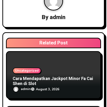
i
g
By
admin
a
t
i
Related Post
o
n
Uncategorized
Cara Mendapatkan Jackpot Minor Fa Cai
Shen di Slot
admin
August 3, 2026