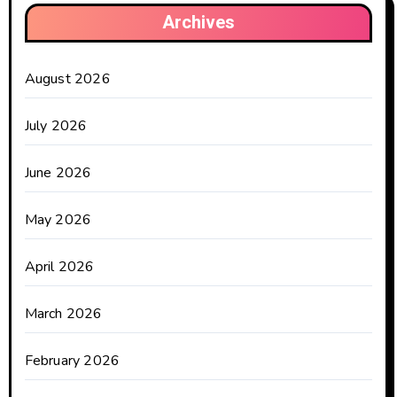
Archives
August 2026
July 2026
June 2026
May 2026
April 2026
March 2026
February 2026