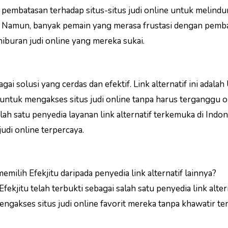
pembatasan terhadap situs-situs judi online untuk melindu
n. Namun, banyak pemain yang merasa frustasi dengan pemb
buran judi online yang mereka sukai.
agai solusi yang cerdas dan efektif. Link alternatif ini adala
 untuk mengakses situs judi online tanpa harus terganggu o
ah satu penyedia layanan link alternatif terkemuka di Indon
udi online terpercaya.
ilih Efekjitu daripada penyedia link alternatif lainnya?
kjitu telah terbukti sebagai salah satu penyedia link alter
ngakses situs judi online favorit mereka tanpa khawatir te