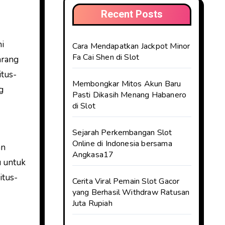
Recent Posts
Cara Mendapatkan Jackpot Minor
Fa Cai Shen di Slot
arang
itus-
Membongkar Mitos Akun Baru
g
Pasti Dikasih Menang Habanero
di Slot
Sejarah Perkembangan Slot
Online di Indonesia bersama
an
Angkasa17
u untuk
itus-
Cerita Viral Pemain Slot Gacor
yang Berhasil Withdraw Ratusan
Juta Rupiah