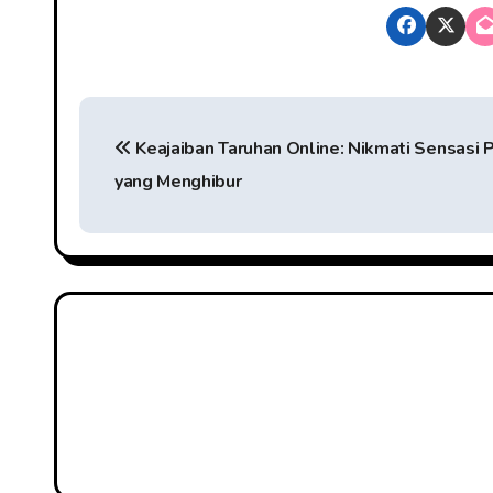
P
Keajaiban Taruhan Online: Nikmati Sensasi
o
yang Menghibur
s
t
n
a
v
i
g