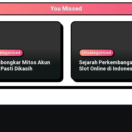
You Missed
ategorized
Uncategorized
ongkar Mitos Akun
Sejarah Perkembang
 Pasti Dikasih
Slot Online di Indone
ng Habanero di Slot
bersama Angkasa17