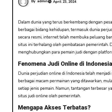
By
admin
April 23, 2024
Dalam dunia yang terus berkembang dengan pesat, teknologi telah membuka pintu bagi kita untuk menjelajahi
berbagai bidang kehidupan, termasuk dunia perjud
secara resmi, internet telah membuka peluang baru
situs ini terhalang oleh pembatasan pemerintah. Di
menghubungkan para pemain judi dengan platform 
Fenomena Judi Online di Indonesi
Dunia perjudian online di Indonesia telah menja
berbagai macam permainan yang ditawarkan, mulai
setiap jenis pemain. Namun, tantangan terbesar y
situs judi online oleh pemerintah.
Mengapa Akses Terbatas?