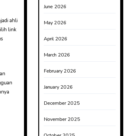
June 2026
adi ahli
May 2026
ih link
us
April 2026
March 2026
February 2026
man
ngguan
January 2026
hnya
December 2025
November 2025
October 2025