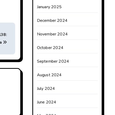
January 2025
December 2024
November 2024
138:
da
October 2024
September 2024
August 2024
July 2024
June 2024