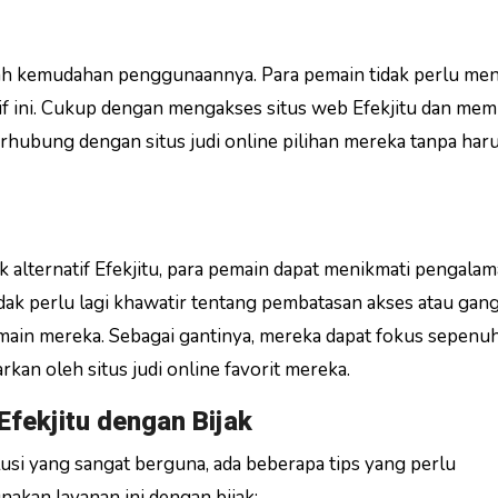
lah kemudahan penggunaannya. Para pemain tidak perlu menj
f ini. Cukup dengan mengakses situs web Efekjitu dan memil
erhubung dengan situs judi online pilihan mereka tanpa har
k alternatif Efekjitu, para pemain dapat menikmati pengala
tidak perlu lagi khawatir tentang pembatasan akses atau ga
ain mereka. Sebagai gantinya, mereka dapat fokus sepenu
an oleh situs judi online favorit mereka.
Efekjitu dengan Bijak
olusi yang sangat berguna, ada beberapa tips yang perlu
akan layanan ini dengan bijak: