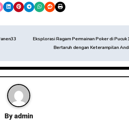
 Panen33
Eksplorasi Ragam Permainan Poker di Pucuk
Bertaruh dengan Keterampilan An
By
admin