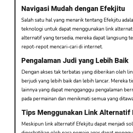
Navigasi Mudah dengan Efekjitu
Salah satu hal yang menarik tentang Efekjitu ada
teknologi untuk dapat menggunakan link alternati
alternatif yang tersedia, mereka dapat langsung t
repot-repot mencari-cari di internet.
Pengalaman Judi yang Lebih Baik
Dengan akses tak terbatas yang diberikan oleh lin
berjudi yang lebih baik dan lebih lancar. Mereka 
lainnya yang dapat mengganggu pengalaman berm
pada permainan dan menikmati semua yang ditawark
Tips Menggunakan Link Alternatif 
Meskipun link alternatif Efekjitu dapat menjadi s
diperhatikan oleh para pemain agar dapat menggun