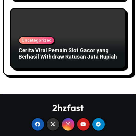
Uncategorized
Cerita Viral Pemain Slot Gacor yang
Berhasil Withdraw Ratusan Juta Rupiah
2hzfast