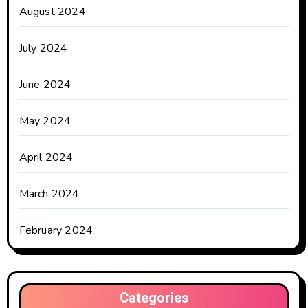
August 2024
July 2024
June 2024
May 2024
April 2024
March 2024
February 2024
Categories