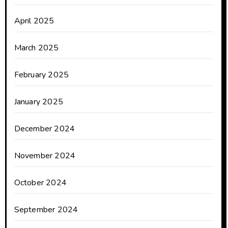
April 2025
March 2025
February 2025
January 2025
December 2024
November 2024
October 2024
September 2024