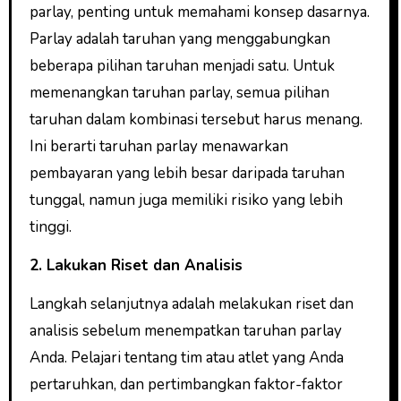
parlay, penting untuk memahami konsep dasarnya.
Parlay adalah taruhan yang menggabungkan
beberapa pilihan taruhan menjadi satu. Untuk
memenangkan taruhan parlay, semua pilihan
taruhan dalam kombinasi tersebut harus menang.
Ini berarti taruhan parlay menawarkan
pembayaran yang lebih besar daripada taruhan
tunggal, namun juga memiliki risiko yang lebih
tinggi.
2. Lakukan Riset dan Analisis
Langkah selanjutnya adalah melakukan riset dan
analisis sebelum menempatkan taruhan parlay
Anda. Pelajari tentang tim atau atlet yang Anda
pertaruhkan, dan pertimbangkan faktor-faktor