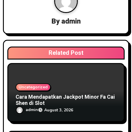
i
g
By
admin
a
t
i
Related Post
o
n
Uncategorized
Cara Mendapatkan Jackpot Minor Fa Cai
Shen di Slot
admin
August 3, 2026