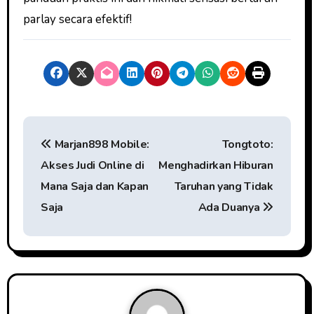
parlay secara efektif!
P
Marjan898 Mobile:
Tongtoto:
o
Akses Judi Online di
Menghadirkan Hiburan
s
Mana Saja dan Kapan
Taruhan yang Tidak
t
Saja
Ada Duanya
n
a
v