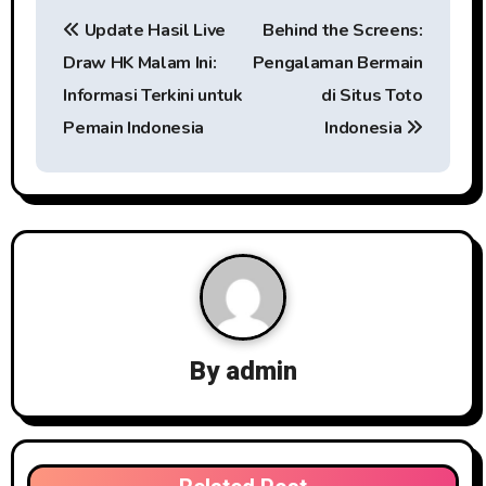
P
Update Hasil Live
Behind the Screens:
o
Draw HK Malam Ini:
Pengalaman Bermain
s
Informasi Terkini untuk
di Situs Toto
t
Pemain Indonesia
Indonesia
n
a
v
i
g
By
admin
a
t