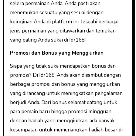
selera permainan Anda, Anda pasti akan
menemukan sesuatu yang sesuai dengan
keinginan Anda di platform ini. Jelajahi berbagai
jenis permainan yang ditawarkan dan temukan
yang paling Anda sukai di Idr168!
Promosi dan Bonus yang Menggiurkan
Siapa yang tidak suka mendapatkan bonus dan
promosi? Di Idr168, Anda akan disambut dengan
berbagai promosi dan bonus yang menggiurkan
yang dirancang untuk meningkatkan pengalaman
berjudi Anda. Dari bonus selamat datang untuk
para pemain baru hingga promosi mingguan
dengan hadiah yang menggiurkan, ada banyak
kesempatan untuk memenangkan hadiah besar di