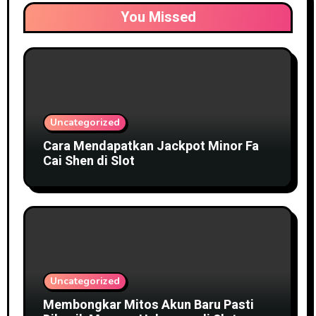
You Missed
Uncategorized
Cara Mendapatkan Jackpot Minor Fa
Cai Shen di Slot
Uncategorized
Membongkar Mitos Akun Baru Pasti