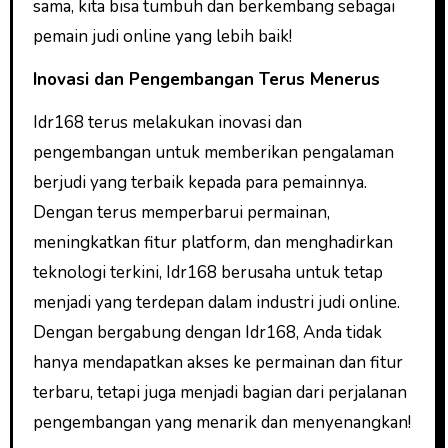
sama, kita bisa tumbuh dan berkembang sebagai
pemain judi online yang lebih baik!
Inovasi dan Pengembangan Terus Menerus
Idr168 terus melakukan inovasi dan
pengembangan untuk memberikan pengalaman
berjudi yang terbaik kepada para pemainnya.
Dengan terus memperbarui permainan,
meningkatkan fitur platform, dan menghadirkan
teknologi terkini, Idr168 berusaha untuk tetap
menjadi yang terdepan dalam industri judi online.
Dengan bergabung dengan Idr168, Anda tidak
hanya mendapatkan akses ke permainan dan fitur
terbaru, tetapi juga menjadi bagian dari perjalanan
pengembangan yang menarik dan menyenangkan!