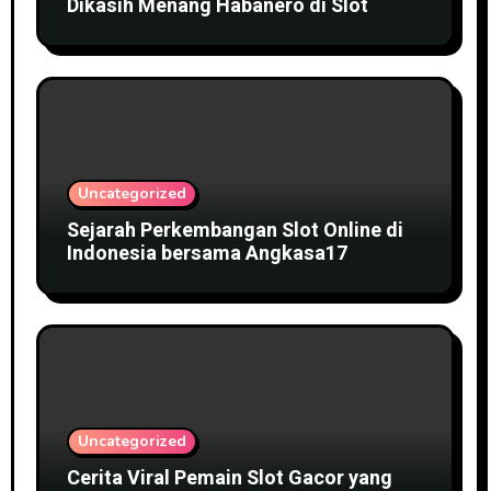
Dikasih Menang Habanero di Slot
Uncategorized
Sejarah Perkembangan Slot Online di
Indonesia bersama Angkasa17
Uncategorized
Cerita Viral Pemain Slot Gacor yang