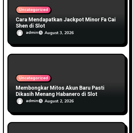
Uncategorized
Cara Mendapatkan Jackpot Minor Fa Cai
Shen di Slot
admin
August 3, 2026
Uncategorized
Membongkar Mitos Akun Baru Pasti
Dikasih Menang Habanero di Slot
admin
August 2, 2026