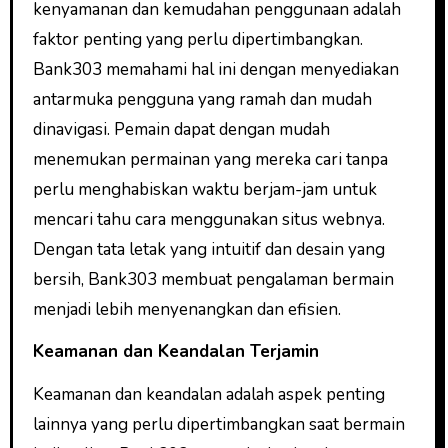
kenyamanan dan kemudahan penggunaan adalah
faktor penting yang perlu dipertimbangkan.
Bank303 memahami hal ini dengan menyediakan
antarmuka pengguna yang ramah dan mudah
dinavigasi. Pemain dapat dengan mudah
menemukan permainan yang mereka cari tanpa
perlu menghabiskan waktu berjam-jam untuk
mencari tahu cara menggunakan situs webnya.
Dengan tata letak yang intuitif dan desain yang
bersih, Bank303 membuat pengalaman bermain
menjadi lebih menyenangkan dan efisien.
Keamanan dan Keandalan Terjamin
Keamanan dan keandalan adalah aspek penting
lainnya yang perlu dipertimbangkan saat bermain