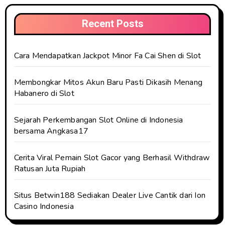
Recent Posts
Cara Mendapatkan Jackpot Minor Fa Cai Shen di Slot
Membongkar Mitos Akun Baru Pasti Dikasih Menang
Habanero di Slot
Sejarah Perkembangan Slot Online di Indonesia
bersama Angkasa17
Cerita Viral Pemain Slot Gacor yang Berhasil Withdraw
Ratusan Juta Rupiah
Situs Betwin188 Sediakan Dealer Live Cantik dari Ion
Casino Indonesia