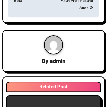
t
Bola
Akun Pro Thailand
Anda
n
a
v
i
g
a
By
admin
t
i
Related Post
o
n