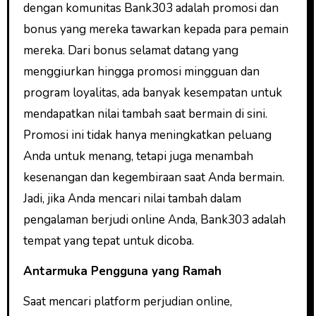
dengan komunitas Bank303 adalah promosi dan
bonus yang mereka tawarkan kepada para pemain
mereka. Dari bonus selamat datang yang
menggiurkan hingga promosi mingguan dan
program loyalitas, ada banyak kesempatan untuk
mendapatkan nilai tambah saat bermain di sini.
Promosi ini tidak hanya meningkatkan peluang
Anda untuk menang, tetapi juga menambah
kesenangan dan kegembiraan saat Anda bermain.
Jadi, jika Anda mencari nilai tambah dalam
pengalaman berjudi online Anda, Bank303 adalah
tempat yang tepat untuk dicoba.
Antarmuka Pengguna yang Ramah
Saat mencari platform perjudian online,