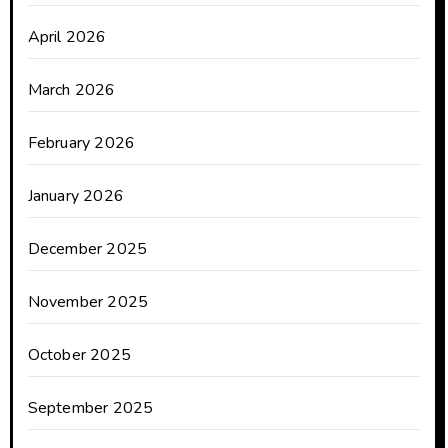
April 2026
March 2026
February 2026
January 2026
December 2025
November 2025
October 2025
September 2025