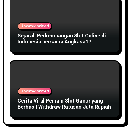
Uncategorized
Sejarah Perkembangan Slot Online di
Indonesia bersama Angkasa17
Uncategorized
Cerita Viral Pemain Slot Gacor yang
Berhasil Withdraw Ratusan Juta Rupiah