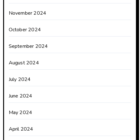
November 2024
October 2024
September 2024
August 2024
July 2024
June 2024
May 2024
April 2024