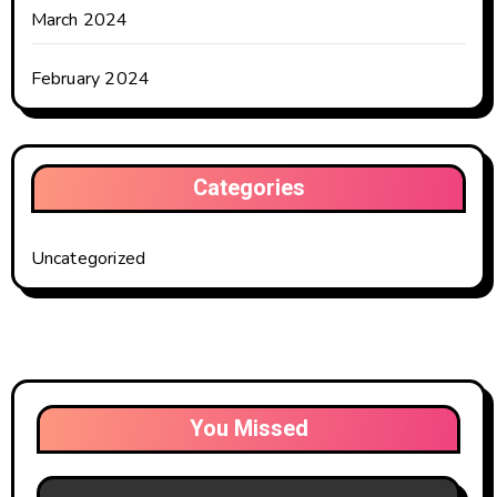
March 2024
February 2024
Categories
Uncategorized
You Missed