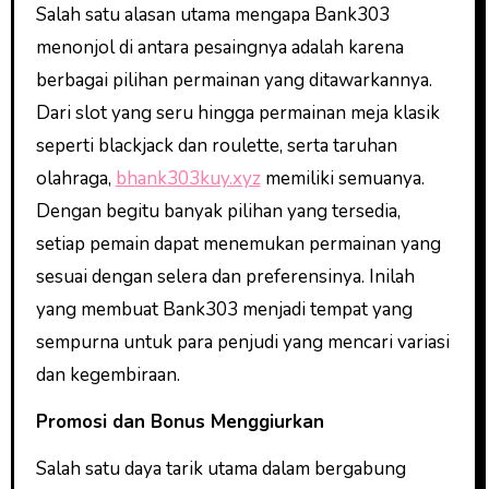
Salah satu alasan utama mengapa Bank303
menonjol di antara pesaingnya adalah karena
berbagai pilihan permainan yang ditawarkannya.
Dari slot yang seru hingga permainan meja klasik
seperti blackjack dan roulette, serta taruhan
olahraga,
bhank303kuy.xyz
memiliki semuanya.
Dengan begitu banyak pilihan yang tersedia,
setiap pemain dapat menemukan permainan yang
sesuai dengan selera dan preferensinya. Inilah
yang membuat Bank303 menjadi tempat yang
sempurna untuk para penjudi yang mencari variasi
dan kegembiraan.
Promosi dan Bonus Menggiurkan
Salah satu daya tarik utama dalam bergabung