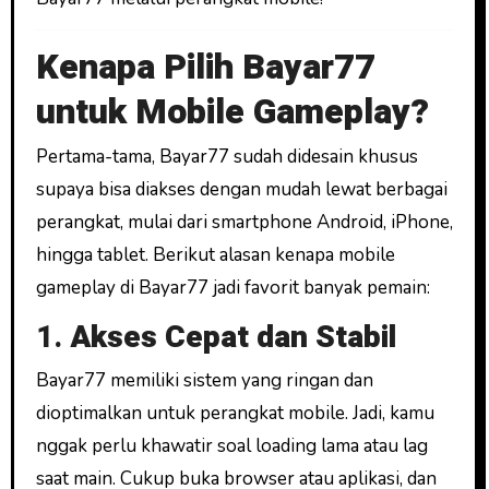
Kenapa Pilih Bayar77
untuk Mobile Gameplay?
Pertama-tama, Bayar77 sudah didesain khusus
supaya bisa diakses dengan mudah lewat berbagai
perangkat, mulai dari smartphone Android, iPhone,
hingga tablet. Berikut alasan kenapa mobile
gameplay di Bayar77 jadi favorit banyak pemain:
1.
Akses Cepat dan Stabil
Bayar77 memiliki sistem yang ringan dan
dioptimalkan untuk perangkat mobile. Jadi, kamu
nggak perlu khawatir soal loading lama atau lag
saat main. Cukup buka browser atau aplikasi, dan