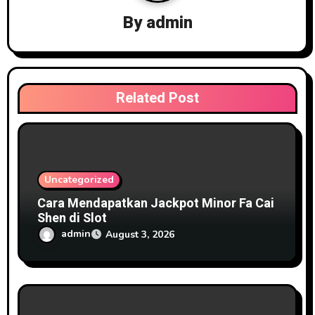
g
By
admin
a
t
i
Related Post
o
n
Uncategorized
Cara Mendapatkan Jackpot Minor Fa Cai
Shen di Slot
admin
August 3, 2026