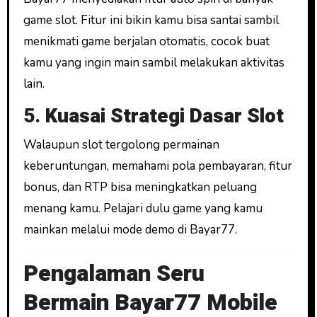
game slot. Fitur ini bikin kamu bisa santai sambil
menikmati game berjalan otomatis, cocok buat
kamu yang ingin main sambil melakukan aktivitas
lain.
5.
Kuasai Strategi Dasar Slot
Walaupun slot tergolong permainan
keberuntungan, memahami pola pembayaran, fitur
bonus, dan RTP bisa meningkatkan peluang
menang kamu. Pelajari dulu game yang kamu
mainkan melalui mode demo di Bayar77.
Pengalaman Seru
Bermain Bayar77 Mobile