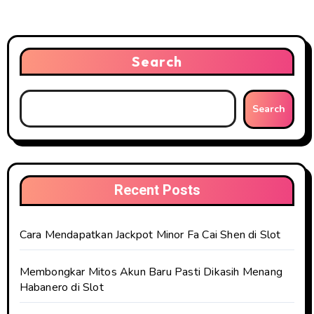
Search
Search
Recent Posts
Cara Mendapatkan Jackpot Minor Fa Cai Shen di Slot
Membongkar Mitos Akun Baru Pasti Dikasih Menang
Habanero di Slot