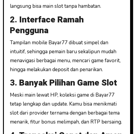
langsung bisa main slot tanpa hambatan.
2.
Interface Ramah
Pengguna
Tampilan mobile Bayar77 dibuat simpel dan
intuitif, sehingga pemain baru sekalipun mudah
menavigasi berbagai menu, mencari game favorit,
hingga melakukan deposit dan penarikan.
3.
Banyak Pilihan Game Slot
Meski main lewat HP, koleksi game di Bayar77
tetap lengkap dan update. Kamu bisa menikmati
slot dari provider ternama dengan berbagai tema
menarik, fitur bonus melimpah, dan RTP bersaing.