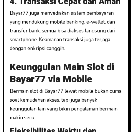
4.
Transaksi Cepat dan Aman
Bayar77 juga menyediakan sistem pembayaran
yang mendukung mobile banking, e-wallet, dan
transfer bank, semua bisa diakses langsung dari
smartphone. Keamanan transaksi juga terjaga
dengan enkripsi canggih.
Keunggulan Main Slot di
Bayar77 via Mobile
Bermain slot di Bayar77 lewat mobile bukan cuma
soal kemudahan akses, tapi juga banyak
keunggulan lain yang bikin pengalaman bermain
makin seru:
Fleksibilitas Waktu dan