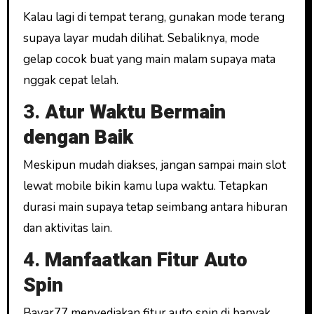
Kalau lagi di tempat terang, gunakan mode terang
supaya layar mudah dilihat. Sebaliknya, mode
gelap cocok buat yang main malam supaya mata
nggak cepat lelah.
3.
Atur Waktu Bermain
dengan Baik
Meskipun mudah diakses, jangan sampai main slot
lewat mobile bikin kamu lupa waktu. Tetapkan
durasi main supaya tetap seimbang antara hiburan
dan aktivitas lain.
4.
Manfaatkan Fitur Auto
Spin
Bayar77 menyediakan fitur auto spin di banyak