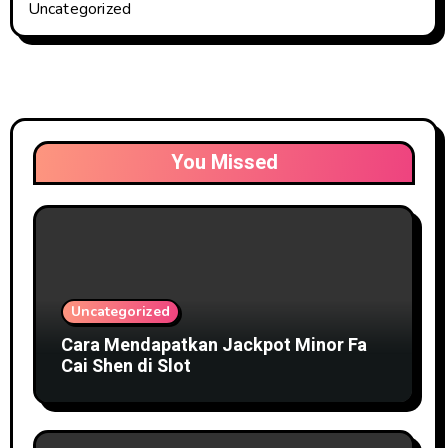
Uncategorized
You Missed
Uncategorized
Cara Mendapatkan Jackpot Minor Fa
Cai Shen di Slot