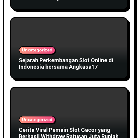
Uncategorized
Sejarah Perkembangan Slot Online di
Indonesia bersama Angkasa17
Uncategorized
Cerita Viral Pemain Slot Gacor yang
Berhasil Withdraw Ratusan Juta Rupiah