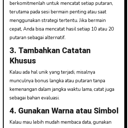
berkomitmenlah untuk mencatat setiap putaran,
terutama pada sesi bermain penting atau saat
menggunakan strategi tertentu. Jika bermain
cepat, Anda bisa mencatat hasil setiap 10 atau 20
putaran sebagai alternatif.
3. Tambahkan Catatan
Khusus
Kalau ada hal unik yang terjadi, misalnya
munculnya bonus langka atau putaran tanpa
kemenangan dalam jangka waktu lama, catat juga
sebagai bahan evaluasi.
4. Gunakan Warna atau Simbol
Kalau mau lebih mudah membaca data, gunakan