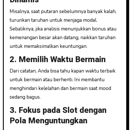
Misalnya, saat putaran sebelumnya banyak kalah,
turunkan taruhan untuk menjaga modal.
Sebaliknya, jika analisis menunjukkan bonus atau
kemenangan besar akan datang, naikkan taruhan
untuk memaksimalkan keuntungan.
2. Memilih Waktu Bermain
Dari catatan, Anda bisa tahu kapan waktu terbaik
untuk bermain atau berhenti. Ini membantu
menghindari kelelahan dan bermain saat mood
sedang bagus.
3. Fokus pada Slot dengan
Pola Menguntungkan