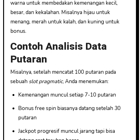
warna untuk membedakan kemenangan kecil,
besar, dan kekalahan. Misalnya hijau untuk
menang, merah untuk kalah, dan kuning untuk
bonus.
Contoh Analisis Data
Putaran
Misalnya, setelah mencatat 100 putaran pada
sebuah
slot pragmatic
, Anda menemukan:
Kemenangan muncul setiap 7-10 putaran
Bonus free spin biasanya datang setelah 30
putaran
Jackpot progresif muncul jarang tapi bisa