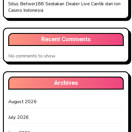
Situs Betwin188 Sediakan Dealer Live Cantik dari Ion
Casino Indonesia
Recent Comments
No comments to show.
Archives
August 2026
July 2026