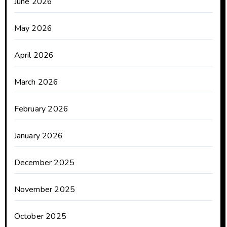
June 2026
May 2026
April 2026
March 2026
February 2026
January 2026
December 2025
November 2025
October 2025