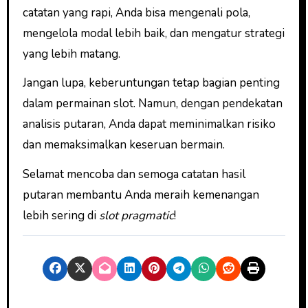
catatan yang rapi, Anda bisa mengenali pola,
mengelola modal lebih baik, dan mengatur strategi
yang lebih matang.
Jangan lupa, keberuntungan tetap bagian penting
dalam permainan slot. Namun, dengan pendekatan
analisis putaran, Anda dapat meminimalkan risiko
dan memaksimalkan keseruan bermain.
Selamat mencoba dan semoga catatan hasil
putaran membantu Anda meraih kemenangan
lebih sering di
slot pragmatic
!