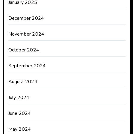
January 2025
December 2024
November 2024
October 2024
September 2024
August 2024
July 2024
June 2024
May 2024