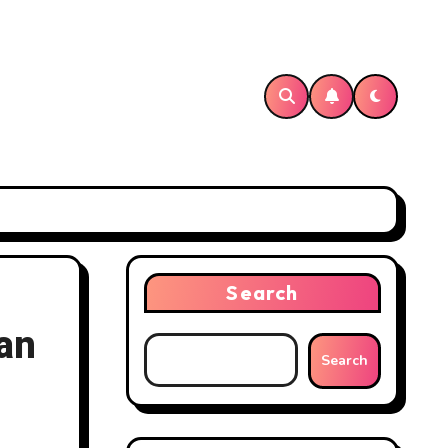
Search
an
Search