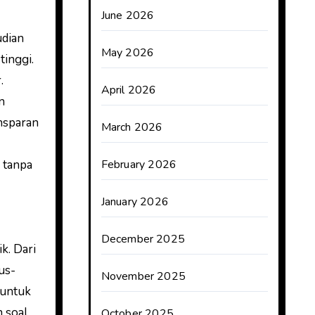
June 2026
udian
May 2026
tinggi.
.
April 2026
n
nsparan
March 2026
 tanpa
February 2026
January 2026
December 2025
k. Dari
us-
November 2025
 untuk
 soal
October 2025