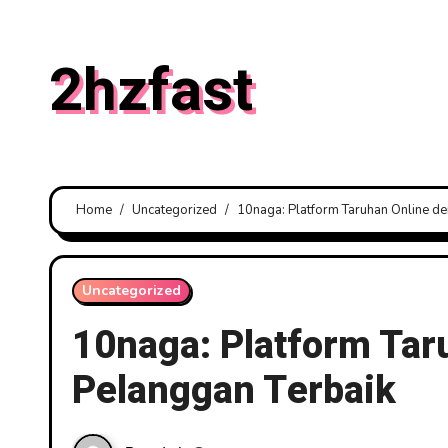
Skip
to
2hzfast
content
Home
Uncategorized
10naga: Platform Taruhan Online d
Uncategorized
10naga: Platform Tar
Pelanggan Terbaik