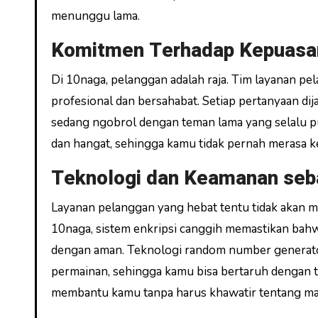
menunggu lama.
Komitmen Terhadap Kepuasa
Di 10naga, pelanggan adalah raja. Tim layanan pe
profesional dan bersahabat. Setiap pertanyaan d
sedang ngobrol dengan teman lama yang selalu pun
dan hangat, sehingga kamu tidak pernah merasa ke
Teknologi dan Keamanan seb
Layanan pelanggan yang hebat tentu tidak akan m
10naga, sistem enkripsi canggih memastikan bahwa
dengan aman. Teknologi random number generator 
permainan, sehingga kamu bisa bertaruh dengan 
membantu kamu tanpa harus khawatir tentang mas