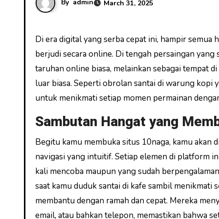
By
admin
March 31, 2025
Di era digital yang serba cepat ini, hampir semua hal mengalami revolusi—termasuk cara kita menikmati hiburan dan
berjudi secara online. Di tengah persaingan yang 
taruhan online biasa, melainkan sebagai tempat 
luar biasa. Seperti obrolan santai di warung kop
untuk menikmati setiap momen permainan dengan
Sambutan Hangat yang Memb
Begitu kamu membuka situs 10naga, kamu akan di
navigasi yang intuitif. Setiap elemen di platform
kali mencoba maupun yang sudah berpengalaman,
saat kamu duduk santai di kafe sambil menikmati 
membantu dengan ramah dan cepat. Mereka menyedi
email, atau bahkan telepon, memastikan bahwa set