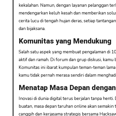
kekalahan. Namun, dengan layanan pelanggan terba
mendengarkan keluh kesah dan memberikan solu
cerita lucu di tengah hujan deras, setiap tantan
dan bijaksana.
Komunitas yang Mendukung
Salah satu aspek yang membuat pengalaman di 
aktif dan ramah. Di forum dan grup diskusi, kamu b
Komunitas ini ibarat kumpulan teman-teman lama
kamu tidak pernah merasa sendiri dalam menghada
Menatap Masa Depan dengan
Inovasi di dunia digital terus berjalan tanpa hen
buatan, masa depan taruhan online akan semakin 
canggih dan kerjasama strategis bersama Hacksa