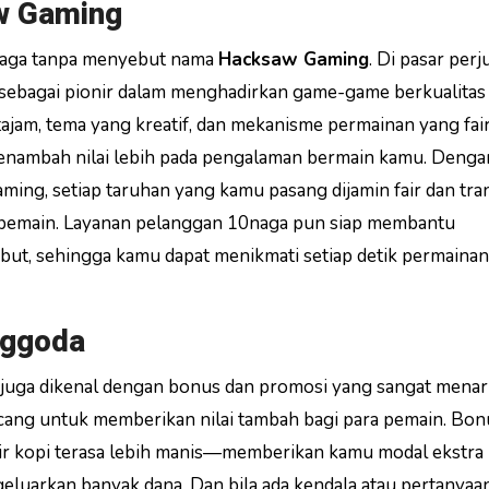
aw Gaming
0naga tanpa menyebut nama
Hacksaw Gaming
. Di pasar perj
sebagai pionir dalam menghadirkan game-game berkualitas 
am, tema yang kreatif, dan mekanisme permainan yang fair
nambah nilai lebih pada pengalaman bermain kamu. Denga
g, setiap taruhan yang kamu pasang dijamin fair dan tra
a pemain. Layanan pelanggan 10naga pun siap membantu
ebut, sehingga kamu dapat menikmati setiap detik permainan
nggoda
 juga dikenal dengan bonus dan promosi yang sangat menari
ncang untuk memberikan nilai tambah bagi para pemain. Bon
kir kopi terasa lebih manis—memberikan kamu modal ekstra
eluarkan banyak dana. Dan bila ada kendala atau pertanyaan