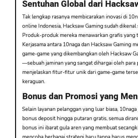
Sentuhan Global dari Hacks
Tak lengkap rasanya membicarakan inovasi di 1
online Indonesia, Hacksaw Gaming sudah dikenal 
Produk-produk mereka menawarkan grafis yang taj
Kerjasama antara 10naga dan Hacksaw Gaming me
game-game yang dikembangkan oleh Hacksaw Gamin
—sebuah jaminan yang sangat dihargai oleh par
menjelaskan fitur-fitur unik dari game-game ters
keraguan.
Bonus dan Promosi yang Me
Selain layanan pelanggan yang luar biasa, 10naga
bonus deposit hingga putaran gratis, semua dira
bonus ini ibarat gula aren yang membuat secang
mencoba berbagai strategi baru tanpa harus meng